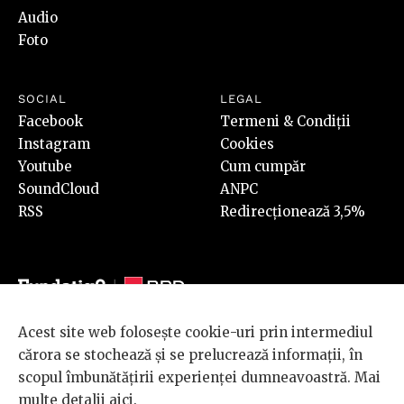
Audio
Foto
SOCIAL
LEGAL
Facebook
Termeni & Condiții
Instagram
Cookies
Youtube
Cum cumpăr
SoundCloud
ANPC
RSS
Redirecționează 3,5%
Acest site web folosește cookie-uri prin intermediul
© 2026 BRD Groupe Société Générale, toate drepturile rezervate.
cărora se stochează și se prelucrează informații, în
Scena 9 este un proiect sustinut de
BRD GROUPE SOCIÉTÉ
scopul îmbunătățirii experienței dumneavoastră. Mai
GÉNÉRALE
.
multe detalii
aici
.