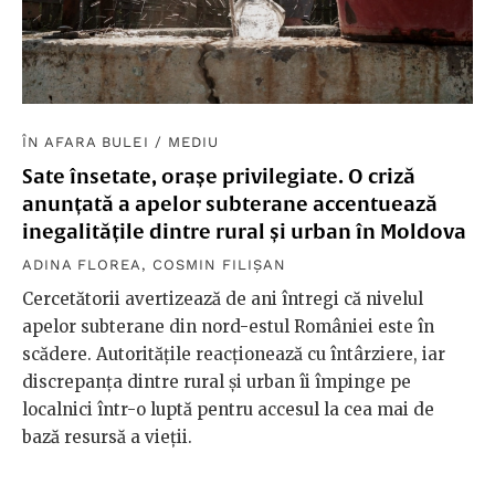
ÎN AFARA BULEI
/
MEDIU
Sate însetate, orașe privilegiate. O criză
anunțată a apelor subterane accentuează
inegalitățile dintre rural și urban în Moldova
ADINA FLOREA
,
COSMIN FILIȘAN
Cercetătorii avertizează de ani întregi că nivelul
apelor subterane din nord-estul României este în
scădere. Autoritățile reacționează cu întârziere, iar
discrepanța dintre rural și urban îi împinge pe
localnici într-o luptă pentru accesul la cea mai de
bază resursă a vieții.