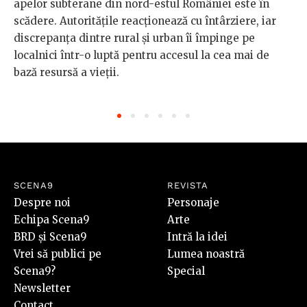
apelor subterane din nord-estul României este în
scădere. Autoritățile reacționează cu întârziere, iar
discrepanța dintre rural și urban îi împinge pe
localnici într-o luptă pentru accesul la cea mai de
bază resursă a vieții.
SCENA9
REVISTA
Despre noi
Personaje
Echipa Scena9
Arte
BRD și Scena9
Intră la idei
Vrei să publici pe
Lumea noastră
Scena9?
Special
Newsletter
Contact