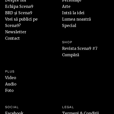
Despre noi
Personaje
Echipa Scena9
Arte
BRD și Scena9
Intră la idei
Vrei să publici pe
Lumea noastră
Scena9?
Special
Newsletter
Contact
SHOP
Revista Scena9 #7
Cumpără
PLUS
Video
Audio
Foto
SOCIAL
LEGAL
Facebook
Termeni & Condiții