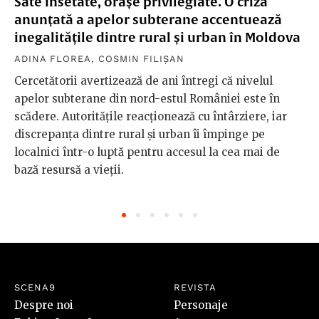
Sate însetate, orașe privilegiate. O criză
anunțată a apelor subterane accentuează
inegalitățile dintre rural și urban în Moldova
ADINA FLOREA
,
COSMIN FILIȘAN
Cercetătorii avertizează de ani întregi că nivelul
apelor subterane din nord-estul României este în
scădere. Autoritățile reacționează cu întârziere, iar
discrepanța dintre rural și urban îi împinge pe
localnici într-o luptă pentru accesul la cea mai de
bază resursă a vieții.
SCENA9
REVISTA
Despre noi
Personaje