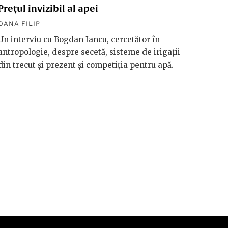
Prețul invizibil al apei
Diplom
macro
OANA FILIP
OANA F
Un interviu cu Bogdan Iancu, cercetător în
antropologie, despre secetă, sisteme de irigații
Håkan 
din trecut și prezent și competiția pentru apă.
vorbeșt
vreme 
valori
riscuri