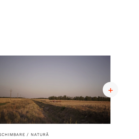
SCHIMBARE
/
NATURĂ
SCHIM