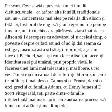
Pe scurt,
Casa veselă
e povestea unei familii
disfuncționale - ca atâtea alte familii, tradiționale
sau nu -, concentrată mai ales pe relația din Alison și
tatăl ei, fost prof de engleză și antreprenor de pompe
funebre, un tip închis care părăsește viața înainte ca
Alison să-l descopere cu adevărat. Și-n același timp, o
poveste despre ce faci atunci când îți dai seama că
ești gay: ascunzi asta și trăiești reprimat, așa cum
face dl. Bechdel, sau, așa cum face Alison, îți accepți
identitatea și pui umărul, prin propria viață, la
facerea unei lumi mai tolerante și mai libere.
Casa
veselă
mai e și un carusel de referințe literare, în care
te-ntâlnești mai ales cu Camus și cu Proust, dar și cu
eroi greci și cu familia Adams, cu Henry James și F.
Scott Fitzgerald, toți parte dintr-o familie
intelectuală mai mare, prin care autoarea procesează
lumea mai adânc și mai limpede.