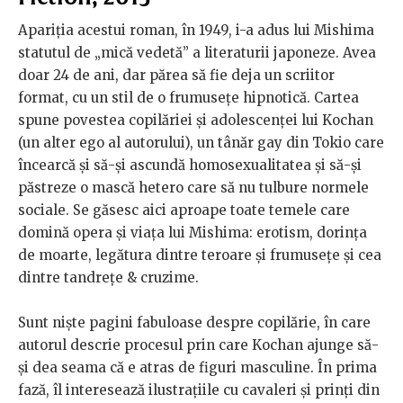
Apariția acestui roman, în 1949, i-a adus lui Mishima
statutul de „mică vedetă” a literaturii japoneze. Avea
doar 24 de ani, dar părea să fie deja un scriitor
format, cu un stil de o frumusețe hipnotică. Cartea
spune povestea copilăriei și adolescenței lui Kochan
(un alter ego al autorului), un tânăr gay din Tokio care
încearcă și să-și ascundă homosexualitatea și să-și
păstreze o mască hetero care să nu tulbure normele
sociale. Se găsesc aici aproape toate temele care
domină opera și viața lui Mishima: erotism, dorința
de moarte, legătura dintre teroare și frumusețe și cea
dintre tandrețe & cruzime.
Sunt niște pagini fabuloase despre copilărie, în care
autorul descrie procesul prin care Kochan ajunge să-
și dea seama că e atras de figuri masculine. În prima
fază, îl interesează ilustrațiile cu cavaleri și prinți din