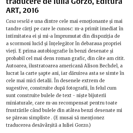
traducere de Iulia Gorzo, Editura
ART, 2016
Casa veselă
e una dintre cele mai emoționante și mai
tandre cărți pe care le cunosc: m-a primit imediat în
intimitatea ei și mi-a împrumutat din dispoziția de
a scormoni lucid și înțelegător în debaraua propriei
vieți. E prima autobiografie în benzi desenate și
probabil cel mai dens roman grafic, din câte am citit.
Autoarea, ilustratoarea americană Alison Bechdel, a
lucrat la carte șapte ani, iar dăruirea asta se simte în
cele mai mici detalii. În desenele extrem de
sugestive, construite după fotografii, în felul cum
sunt construite bulele de text - niște bijuterii
miniaturale, care m-au recompensat pentru toate
frustrările când bulele din atâtea benzi desenate mi
se păreau simpliste . (E musai să menționez
traducerea desăvârșită a Iuliei Gorzo.)