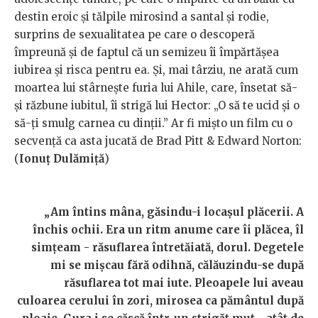
destin eroic şi tălpile mirosind a santal şi rodie,
surprins de sexualitatea pe care o descoperă
împreună şi de faptul că un semizeu îi împărtăşea
iubirea şi risca pentru ea. Şi, mai târziu, ne arată cum
moartea lui stârneşte furia lui Ahile, care, însetat să-
şi răzbune iubitul, îi strigă lui Hector: „O să te ucid şi o
să-ţi smulg carnea cu dinţii.” Ar fi mişto un film cu o
secvenţă ca asta jucată de Brad Pitt & Edward Norton:
(
Ionuț Dulămiță
)
„Am întins mâna, găsindu-i locaşul plăcerii. A
închis ochii. Era un ritm anume care îi plăcea, îl
simţeam - răsuflarea întretăiată, dorul. Degetele
mi se mişcau fără odihnă, călăuzindu-se după
răsuflarea tot mai iute. Pleoapele lui aveau
culoarea cerului în zori, mirosea ca pământul după