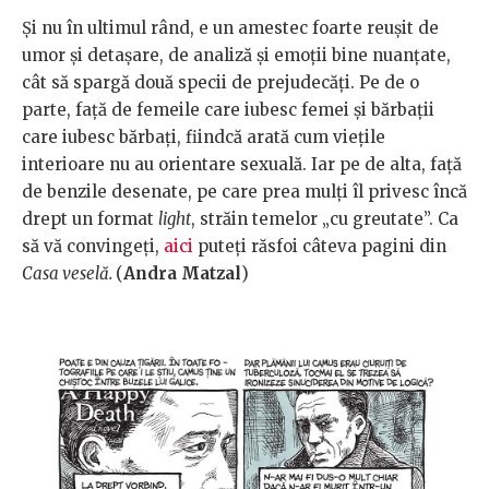
Și nu în ultimul rând, e un amestec foarte reușit de
umor și detașare, de analiză și emoții bine nuanțate,
cât să spargă două specii de prejudecăți. Pe de o
parte, față de femeile care iubesc femei și bărbații
care iubesc bărbați, fiindcă arată cum viețile
interioare nu au orientare sexuală. Iar pe de alta, față
de benzile desenate, pe care prea mulți îl privesc încă
drept un format
light
, străin temelor „cu greutate”. Ca
să vă convingeți,
aici
puteți răsfoi câteva pagini din
Casa veselă.
(
Andra Matzal
)