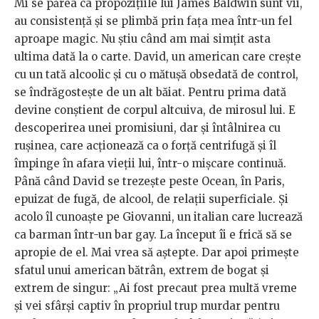
Mi se părea ca propozițiile lui James Baldwin sunt vii,
au consistență și se plimbă prin fața mea într-un fel
aproape magic. Nu știu când am mai simțit asta
ultima dată la o carte. David, un american care crește
cu un tată alcoolic și cu o mătușă obsedată de control,
se îndrăgostește de un alt băiat. Pentru prima dată
devine conștient de corpul altcuiva, de mirosul lui. E
descoperirea unei promisiuni, dar și întâlnirea cu
rușinea, care acționează ca o forță centrifugă și îl
împinge în afara vieții lui, într-o mișcare continuă.
Până când David se trezește peste Ocean, în Paris,
epuizat de fugă, de alcool, de relații superficiale. Și
acolo îl cunoaște pe Giovanni, un italian care lucrează
ca barman într-un bar gay. La început îi e frică să se
apropie de el. Mai vrea să aștepte. Dar apoi primește
sfatul unui american bătrân, extrem de bogat și
extrem de singur: „Ai fost precaut prea multă vreme
și vei sfârși captiv în propriul trup murdar pentru