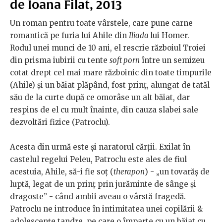
de Ioana Filat, 2013
Un roman pentru toate vârstele, care pune carne
romantică pe furia lui Ahile din
Iliada
lui Homer.
Rodul unei munci de 10 ani, el rescrie războiul Troiei
din prisma iubirii cu tente
soft porn
între un semizeu
cotat drept cel mai mare războinic din toate timpurile
(Ahile) şi un băiat plăpând, fost prinţ, alungat de tatăl
său de la curte după ce omorâse un alt băiat, dar
respins de el cu mult înainte, din cauza slabei sale
dezvoltări fizice (Patroclu).
Acesta din urmă este şi naratorul cărţii. Exilat în
castelul regelui Peleu, Patroclu este ales de fiul
acestuia, Ahile, să-i fie soţ (
therapon
) - „un tovarăş de
luptă, legat de un prinţ prin jurăminte de sânge şi
dragoste” - când ambii aveau o vârstă fragedă.
Patroclu ne introduce în intimitatea unei copilării &
adolescenţe tandre, pe care o împarte cu un băiat cu