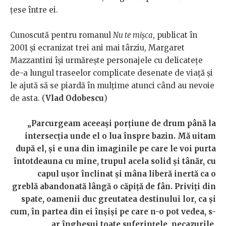
țese între ei.
Cunoscută pentru romanul
Nu te mișca
, publicat în
2001 și ecranizat trei ani mai târziu, Margaret
Mazzantini își urmărește personajele cu delicatețe
de-a lungul traseelor complicate desenate de viață și
le ajută să se piardă în mulțime atunci când au nevoie
de asta. (
Vlad Odobescu
)
„Parcurgeam aceeași porțiune de drum până la
intersecția unde el o lua înspre bazin. Mă uitam
după el, și e una din imaginile pe care le voi purta
întotdeauna cu mine, trupul acela solid și tânăr, cu
capul ușor înclinat și mâna liberă inertă ca o
greblă abandonată lângă o căpiță de fân. Priviți din
spate, oamenii duc greutatea destinului lor, ca și
cum, în partea din ei înșiși pe care n-o pot vedea, s-
ar înghesui toate suferințele, necazurile,