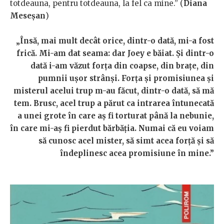
totdeauna, pentru totdeauna, la fel ca mine.” (
Diana
Meseșan
)
„Însă, mai mult decât orice, dintr-o dată, mi-a fost
frică. Mi-am dat seama: dar Joey e băiat. Și dintr-o
dată i-am văzut forța din coapse, din brațe, din
pumnii ușor strânși. Forța și promisiunea și
misterul acelui trup m-au făcut, dintr-o dată, să mă
tem. Brusc, acel trup a părut ca intrarea întunecată
a unei grote în care aș fi torturat până la nebunie,
în care mi-aș fi pierdut bărbăția. Numai că eu voiam
să cunosc acel mister, să simt acea forță și să
îndeplinesc acea promisiune în mine.”