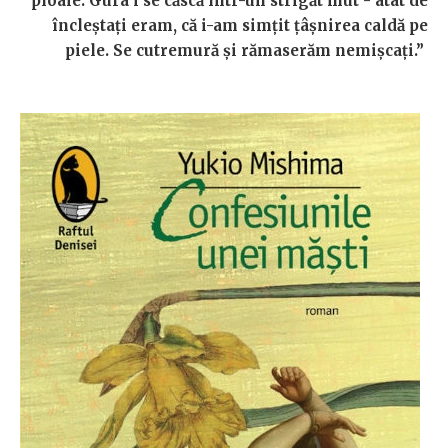
ploaie. Gura i se căscă într-un strigăt mut - atât de
încleştaţi eram, că i-am simţit ţâşnirea caldă pe
piele. Se cutremură şi rămaserăm nemişcaţi.”