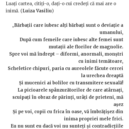
Luați cartea, citiți-o, dați-o cui credeți că mai are o
inimă. (
Luiza Vasiliu
)
„
Bărbații care iubesc alți bărbați sunt o deviație a
umanului,
După cum femeile care iubesc alte femei sunt
mutații ale florilor de magnolie.
Spre voi mă îndrept – diformi, anormali, monștri
cu inimi temătoare,
Scheletice chipuri, paria cu aureolele făcute cercei
la urechea dreaptă
Și mucenici ai bolilor cu transmitere sexuală!
La picioarele spânzurătorilor de care atârnați,
scuipați în obraz de părinți, urâți de prieteni, mă
așez
Și pe voi, copii cu frica în oase, vă îmbrățișez din
inima propriei mele frici.
Eu nu sunt eu dacă voi nu sunteți și contradicțiile