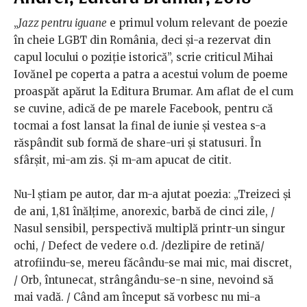
„
Jazz pentru iguane
e primul volum relevant de poezie
în cheie LGBT din România, deci și-a rezervat din
capul locului o poziție istorică”, scrie criticul Mihai
Iovănel pe coperta a patra a acestui volum de poeme
proaspăt apărut la Editura Brumar. Am aflat de el cum
se cuvine, adică de pe marele Facebook, pentru că
tocmai a fost lansat la final de iunie și vestea s-a
răspândit sub formă de share-uri și statusuri. În
sfârșit, mi-am zis. Și m-am apucat de citit.
Nu-l știam pe autor, dar m-a ajutat poezia: „Treizeci și
de ani, 1,81 înălțime, anorexic, barbă de cinci zile, /
Nasul sensibil, perspectivă multiplă printr-un singur
ochi, / Defect de vedere o.d. /dezlipire de retină/
atrofiindu-se, mereu făcându-se mai mic, mai discret,
/ Orb, întunecat, strângându-se-n sine, nevoind să
mai vadă. / Când am început să vorbesc nu mi-a