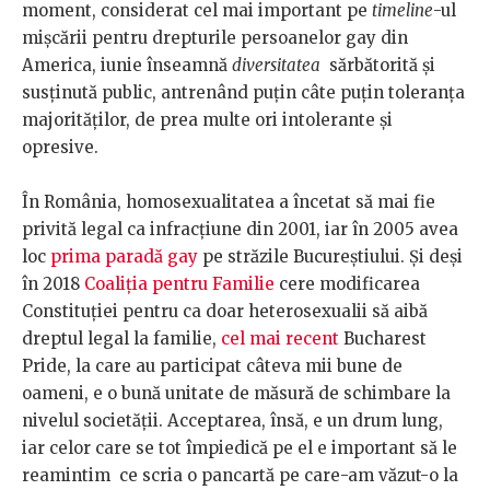
moment, considerat cel mai important pe
timeline
-ul
mișcării pentru drepturile persoanelor gay din
America, iunie înseamnă
diversitatea
sărbătorită și
susținută public, antrenând puțin câte puțin toleranța
majorităților, de prea multe ori intolerante și
opresive.
În România, homosexualitatea a încetat să mai fie
privită legal ca infracțiune din 2001, iar în 2005 avea
loc
prima paradă gay
pe străzile Bucureștiului. Și deși
în 2018
Coaliția pentru Familie
cere modificarea
Constituției pentru ca doar heterosexualii să aibă
dreptul legal la familie,
cel mai recent
Bucharest
Pride, la care au participat câteva mii bune de
oameni, e o bună unitate de măsură de schimbare la
nivelul societății. Acceptarea, însă, e un drum lung,
iar celor care se tot împiedică pe el e important să le
reamintim ce scria o pancartă pe care-am văzut-o la