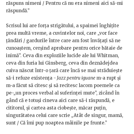
răspuns nimeni / Pentru că nu era nimeni aici să-mi
răspundă.”
Scrisul lui are forța strigătului, a spaimei înghițite
prea multă vreme, a cuvintelor noi, care „vor face
țăndări / gardurile între care am fost învățați să ne
cunoaștem, cerșind aprobare pentru orice bătaie de
inimă”. Ceva din exploziile lucide ale lui Whitman,
ceva din furia lui Ginsberg, ceva din deznădejdea
cuiva născut într-o țară care încă se mai străduiește
să-i refuze existența -
Jazz pentru iguane
m-a rupt și
m-a făcut să citesc și să recitesc lacom poemele ca
pe-„un proces verbal al suferinței mute”, zicând în
gând că e totuși cineva aici care să-i răspundă, e
cititorul, și cartea asta ciobește, măcar puțin,
singurătatea celui care scrie „Atât de singur, mamă,
sunt / Că îmi pup noaptea mâinile pe frunte.”