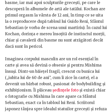
basme, iar mai apoi sculpturile grecești, pe care le
descoperă în albumele de artă ale tatălui. Kochan are
primul orgasm la vârsta de 12 ani, în timp ce se uita
la o reproducere după tabloul lui Guido Reni,
Sfântul
Sebastian (e vorba de scena unui martiriu). În cazul lui
Kochan, dorința e mereu însoțită de instinctul morții,
chiar și cavalerii din basme nu sunt atrăgători decât
dacă sunt în pericol.
Imaginea corpului masculin are un rol esențial în
carte și avea să devină o obsesie și pentru Mishima
însuși. Dintr-un băiețel fragil, crescut cu bunica lui
(„iubita lui de 60 de ani”, cum îi zice în carte), el a
devenit un bărbat robust, pasionat de bodybuilding și
exhibiționism. Îi plăceau
ședințele foto
și există chiar
o fotografie cu Mishima în care apare ca Sfântul
Sebastian, exact ca în tabloul lui Reni. Scriitorul
japonez tânjea spre idealul statuilor grecești și refuza