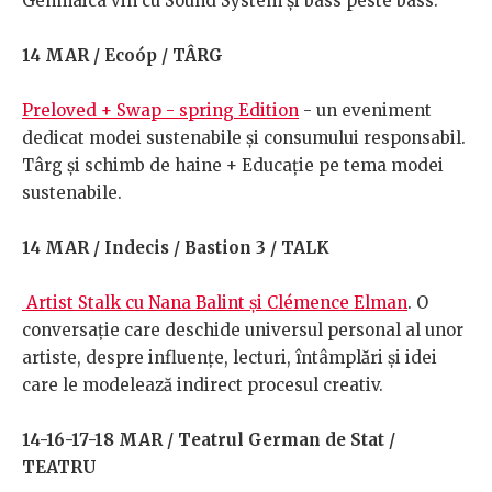
Genmaica vin cu Sound System și bass peste bass.
14 MAR / Ecoóp / TÂRG
Preloved + Swap - spring Edition
- un eveniment
dedicat modei sustenabile și consumului responsabil.
Târg și schimb de haine + Educație pe tema modei
sustenabile.
14 MAR / Indecis / Bastion 3 / TALK
Artist Stalk cu Nana Balint și Clémence Elman
. O
conversație care deschide universul personal al unor
artiste, despre influențe, lecturi, întâmplări și idei
care le modelează indirect procesul creativ.
14-16-17-18 MAR / Teatrul German de Stat /
TEATRU