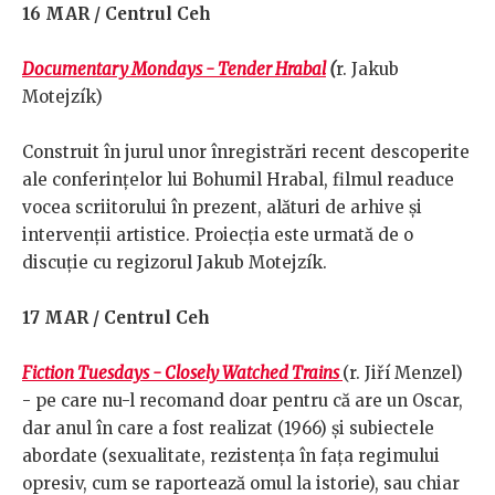
16 MAR / Centrul Ceh
Documentary Mondays - Tender Hrabal
(
r. Jakub
Motejzík)
Construit în jurul unor înregistrări recent descoperite
ale conferințelor lui Bohumil Hrabal, filmul readuce
vocea scriitorului în prezent, alături de arhive și
intervenții artistice. Proiecția este urmată de o
discuție cu regizorul Jakub Motejzík.
17 MAR / Centrul Ceh
Fiction Tuesdays - Closely Watched Trains
(r. Jiří Menzel)
- pe care nu-l recomand doar pentru că are un Oscar,
dar anul în care a fost realizat (1966) și subiectele
abordate (sexualitate, rezistența în fața regimului
opresiv, cum se raportează omul la istorie), sau chiar