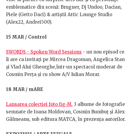
emblematice din scenă: Brugner, Dj Undoo, Dacian,
Piele (Getto Daci) & artiștii Attic Lounge Studio
(Alex22, Andrei500).
15 MAR / Control
SWORDS - Spoken Word Sessions
- un nou episod ce
îi are ca invitați pe Mircea Dragoman, Angelica Stan
și Vlad Alui Gheorghe,într-un spectacol moderat de
Cosmin Perța și cu show A/V Iulian Morar.
18 MAR / mARE
Lansarea colecției foto fig-M.
3 albume de fotografie
semnate de Ioana Moldovan, Cosmin Bumbuț și Alex
Gâlmeanu, sub editura MATCA, în prezența autorilor.