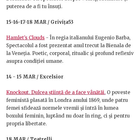
puterea de a fi tu însuți.
15-16-17-18 MAR / Grivița53
Hamlet’s Clouds
- În regia italianului Eugenio Barba,
Spectacolul a fost prezentat anul trecut la Bienala de
la Veneția. Poetic, corporal, ritualic și profund reflexiv
asupra condiției umane.
14 - 15 MAR / Excelsior
Knockout. Dulcea știință de a face vânătăi.
O poveste
feministă plasată în Londra anului 1869, unde patru
femei sfidează normele vremii și intră în lumea
boxului feminin, luptând nu doar în ring, ci și pentru
propria libertate.
18 MAR / Teatrelli