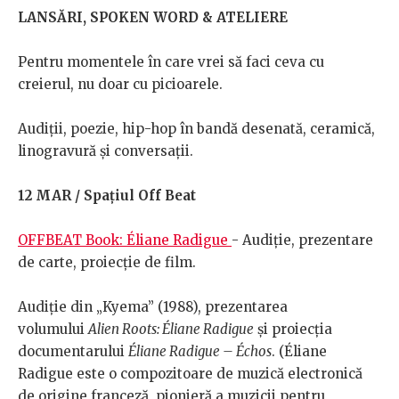
LANSĂRI, SPOKEN WORD & ATELIERE
Pentru momentele în care vrei să faci ceva cu
creierul, nu doar cu picioarele.
Audiții, poezie, hip-hop în bandă desenată, ceramică,
linogravură și conversații.
12 MAR / Spațiul Off Beat
OFFBEAT Book: Éliane Radigue
- Audiție, prezentare
de carte, proiecție de film.
Audiție din „Kyema” (1988), prezentarea
volumului
Alien Roots: Éliane Radigue
și proiecția
documentarului
Éliane Radigue – Échos
. (Éliane
Radigue este o compozitoare de muzică electronică
de origine franceză, pionieră a muzicii pentru