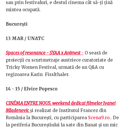
sau prin festivaluri, e destul cinema cât să-ți țină
mintea ocupată.
București
13 MAR / UNATC
Spaces of resonance - SYAA x Animest
-
O seară de
proiecții cu scurtmetraje austriece curatoriate de
Tricky Women Festival, urmată de un Q&A cu
regizoarea Karin Fisslthaler.
14 - 15 / Elvire Popesco
CINÉMA ENTRE NOUS, weekend dedicat filmelor Ivanei
Mladenovic
și realizat de Institutul Francez din
România la București, cu participarea
Scena9.ro.
. De
la periferia Bucureștiului la sate din Banat și un mic