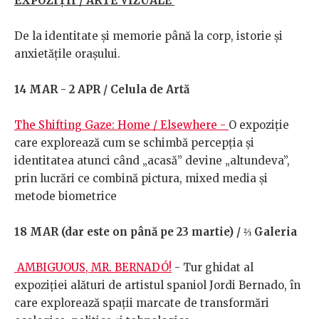
EXPOZIȚII / ARTE VIZUALE
De la identitate și memorie până la corp, istorie și
anxietățile orașului.
14 MAR - 2 APR / Celula de Artă
The Shifting Gaze: Home / Elsewhere -
O expoziție
care explorează cum se schimbă percepția și
identitatea atunci când „acasă” devine „altundeva”,
prin lucrări ce combină pictura, mixed media și
metode biometrice
18 MAR (dar este on până pe 23 martie) / ⅔ Galeria
AMBIGUOUS, MR. BERNADÓ!
- Tur ghidat al
expoziției alături de artistul spaniol Jordi Bernado, în
care explorează spații marcate de transformări