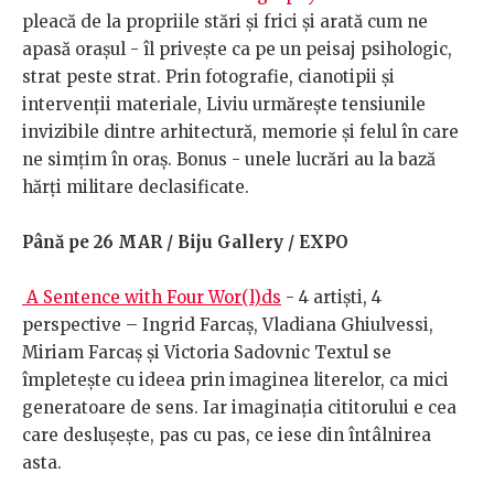
pleacă de la propriile stări și frici și arată cum ne
apasă orașul - îl privește ca pe un peisaj psihologic,
strat peste strat. Prin fotografie, cianotipii și
intervenții materiale, Liviu urmărește tensiunile
invizibile dintre arhitectură, memorie și felul în care
ne simțim în oraș. Bonus - unele lucrări au la bază
hărți militare declasificate.
Până pe 26 MAR / Biju Gallery / EXPO
A Sentence with Four Wor(l)ds
- 4 artiști, 4
perspective – Ingrid Farcaș, Vladiana Ghiulvessi,
Miriam Farcaș și Victoria Sadovnic Textul se
împletește cu ideea prin imaginea literelor, ca mici
generatoare de sens. Iar imaginația cititorului e cea
care deslușește, pas cu pas, ce iese din întâlnirea
asta.