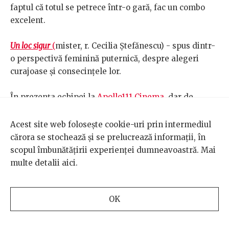
faptul că totul se petrece într-o gară, fac un combo
excelent.
Un loc sigur
(
mister, r. Cecilia Ștefănescu) - spus dintr-
o perspectivă feminină puternică, despre alegeri
curajoase și consecințele lor.
În prezența echipei la
Apollo111 Cinema
, dar de
urmărit și alte proiecții speciale.
Acest site web folosește cookie-uri prin intermediul
Cluj, București, Botoșani, Reghin, Timișoara
sau
prin
cărora se stochează și se prelucrează informații, în
țară.
scopul îmbunătățirii experienței dumneavoastră. Mai
multe detalii
aici
.
Gipsy Queen
(r. Hüseyin Tabak
) - Povestea unei
mame care pleacă din România pentru a le oferi
copiilor un viitor mai bun și luptă până la epuizare, la
OK
propriu și la figurat, pentru ei. Toate încasările
distribuitorului din bilete sunt donate către două