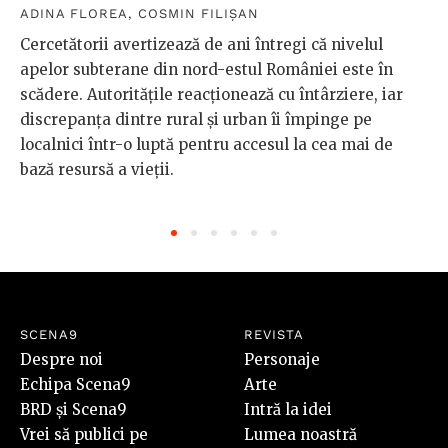
ADINA FLOREA
,
COSMIN FILIȘAN
Cercetătorii avertizează de ani întregi că nivelul
apelor subterane din nord-estul României este în
scădere. Autoritățile reacționează cu întârziere, iar
discrepanța dintre rural și urban îi împinge pe
localnici într-o luptă pentru accesul la cea mai de
bază resursă a vieții.
SCENA9
REVISTA
Despre noi
Personaje
Echipa Scena9
Arte
BRD și Scena9
Intră la idei
Vrei să publici pe
Lumea noastră