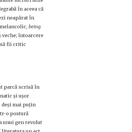
multe lucruri utile
 degrabă în aceea că
ezi neapărat în
r melancolic,
being
ă veche; întoarcere
ă fii critic
ut parcă scrisă în
natic și ușor
– deși mai puțin
ntr-o postură
ea unui gen revolut
 literatura un act