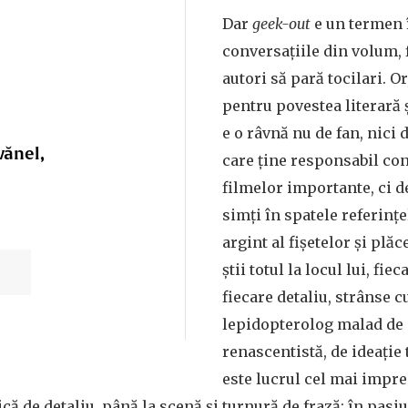
Dar
geek-out
e un termen 
conversațiile din volum, f
autori să pară tocilari. O
pentru povestea literară
e o râvnă nu de fan, nici 
vănel,
care ține responsabil co
filmelor importante, ci d
simți în spatele referințe
argint al fișetelor și plăc
știi totul la locul lui, fi
fiecare detaliu, strânse c
lepidopterolog malad de 
renascentistă, de ideație
este lucrul cel mai impre
tică de detaliu, până la scenă și turnură de frază; în pasiu