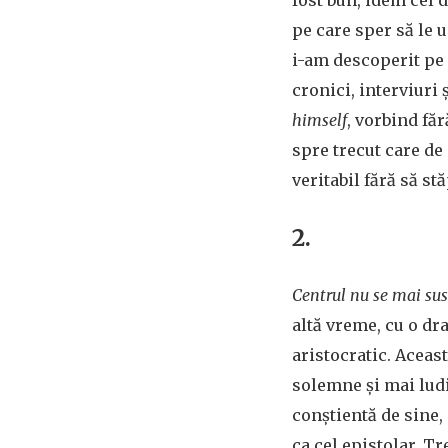
fost bun, idem cel 
pe care sper să le u
i-am descoperit pe 
cronici, interviuri 
himself
, vorbind fă
spre trecut care de a
veritabil fără să stă
2.
Centrul nu se mai sus
altă vreme, cu o dr
aristocratic. Aceas
solemne și mai ludi
conștientă de sine, 
ca cel epistolar. Tr