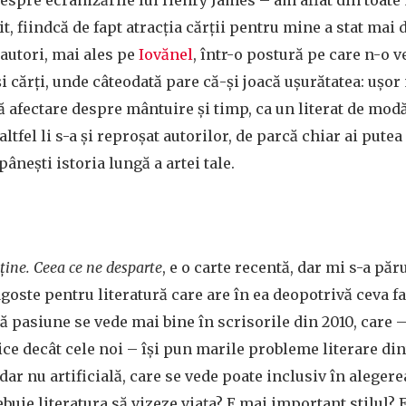
despre ecranizările lui Henry James – am aflat din toate 
it, fiindcă de fapt atracția cărții pentru mine a stat mai
autori, mai ales pe
Iovănel
, într-o postură pe care n-o v
și cărți, unde câteodată pare că-și joacă ușurătatea: ușo
ră afectare despre mântuire și timp, ca un literat de mod
ltfel li s-a și reproșat autorilor, de parcă chiar ai putea s
pânești istoria lungă a artei tale.
ține. Ceea ce ne desparte
, e o carte recentă, dar mi s-a păr
agoste pentru literatură care are în ea deopotrivă ceva fa
tă pasiune se vede mai bine în scrisorile din 2010, care 
ce decât cele noi – își pun marile probleme literare di
dar nu artificială, care se vede poate inclusiv în aleger
ebuie literatura să vizeze viața? E mai important stilul? E