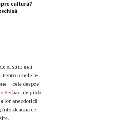
spre cultură?
eschisă
ele ei sunt mai
. Pentru unele n-
ene – cele despre
eo Șerban
, de pildă.
ra lor anecdotică,
g întotdeauna ce
alte.