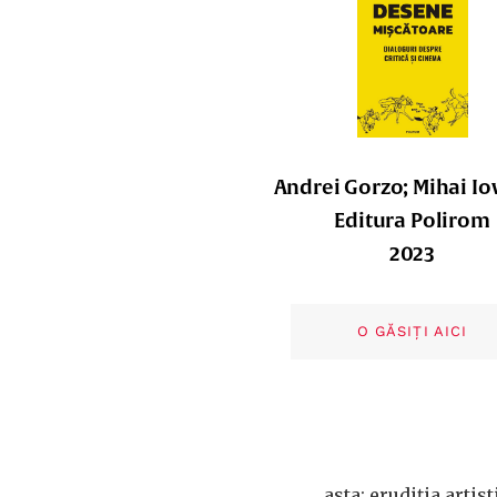
Andrei Gorzo; Mihai Io
Editura Polirom
2023
O GĂSIȚI AICI
asta: erudiția artis