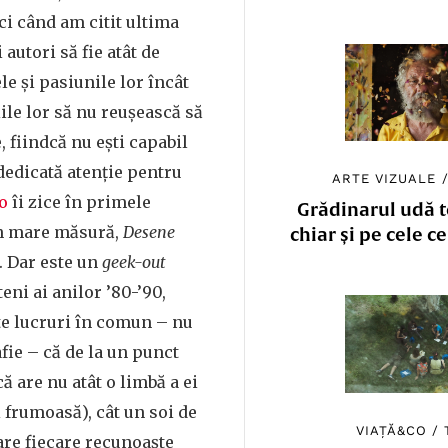
ci când am citit ultima
 autori să fie atât de
le și pasiunile lor încât
ile lor să nu reușească să
, fiindcă nu ești capabil
dedicată atenție pentru
ARTE VIZUALE
o
îi zice în primele
Grădinarul udă to
n mare măsură,
Desene
chiar și pe cele c
. Dar este un
geek-out
eni ai anilor ’80-’90,
te lucruri în comun – nu
ie – că de la un punct
ă are nu atât o limbă a ei
i frumoasă), cât un soi de
VIAȚĂ&CO
/
are fiecare recunoaște