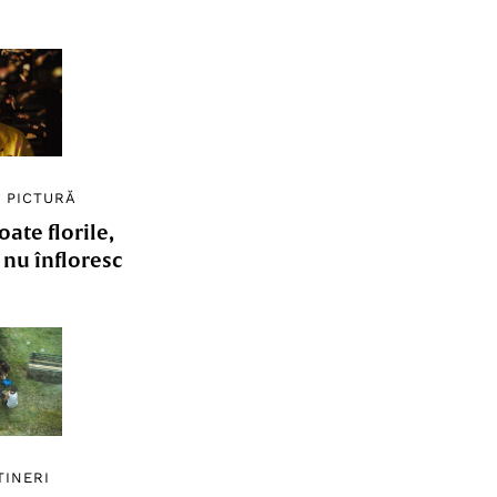
/
PICTURĂ
ate florile,
e nu înfloresc
TINERI