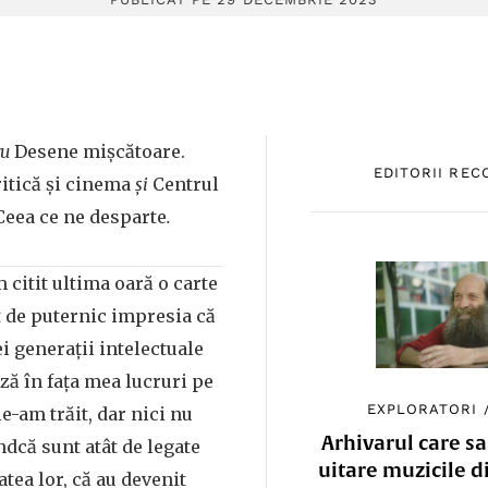
ru
Desene mișcătoare.
EDITORII RE
itică și cinema
și
Centrul
Ceea ce ne desparte
.
 citit ultima oară o carte
t de puternic impresia că
ei generații intelectuale
ă în fața mea lucruri pe
EXPLORATORI
e-am trăit, dar nici nu
Arhivarul care sa
ndcă sunt atât de legate
uitare muzicile d
ea lor, că au devenit