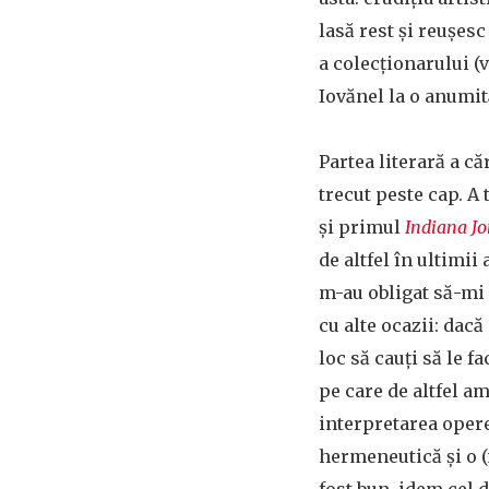
lasă rest și reușesc
a colecționarului 
Iovănel la o anumit
Partea literară a că
trecut peste cap. A 
și primul
Indiana Jo
de altfel în ultimii
m-au obligat să-mi 
cu alte ocazii: dacă
loc să cauți să le f
pe care de altfel am
interpretarea operei
hermeneutică și o (