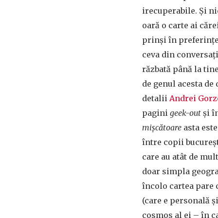
irecuperabile. Și ni
oară o carte ai cărei
prinși în preferințe
ceva din conversați
răzbată până la tine
de genul acesta de 
detalii
Andrei Gorz
pagini
geek-out
și î
mișcătoare
asta este
între copii bucureșt
care au atât de mul
doar simpla geograf
încolo cartea pare c
(care e personală ș
cosmos al ei – în c