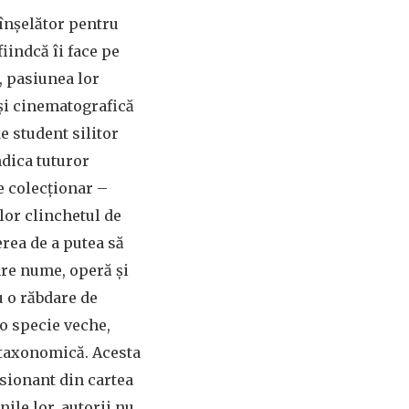
înșelător pentru
iindcă îi face pe
r, pasiunea lor
 și cinematografică
de student silitor
ndica tuturor
e colecționar –
lor clinchetul de
erea de a putea să
ecare nume, operă și
u o răbdare de
o specie veche,
 taxonomică. Acesta
sionant din cartea
nile lor, autorii nu