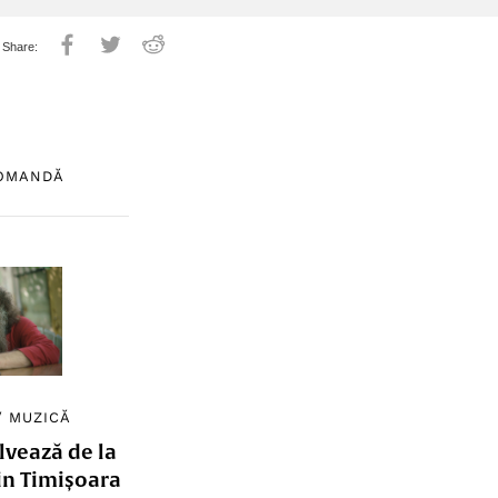
COMANDĂ
/
MUZICĂ
lvează de la
in Timișoara