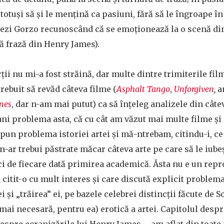
 totuși să și le mențină ca pasiuni, fără să le îngroape 
(vezi Gorzo recunoscând că se emoționează la o scenă di
ă frază din Henry James).
rții nu mi-a fost străină, dar multe dintre trimiterile fi
trebuit să revăd câteva filme (
Asphalt Tango
,
Unforgiven
,
a
nes
, dar n-am mai putut) ca să înțeleg analizele din câte
 ani problema asta, că cu cât am văzut mai multe filme și
pun problema istoriei artei și mă-ntrebam, citindu-i, ce
 n-ar trebui păstrate măcar câteva arte pe care să le iube
aci de fiecare dată primirea academică. Ăsta nu e un repro
 citit-o cu mult interes și care discută explicit problema
 și „trăirea” ei, pe bazele celebrei distincții făcute de S
mai necesară, pentru ea) erotică a artei. Capitolul despr