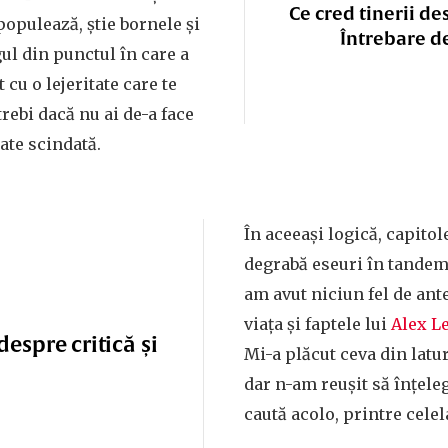
Ce cred tinerii de
populează, știe bornele și
Întrebare d
gul din punctul în care a
t cu o lejeritate care te
rebi dacă nu ai de-a face
ate scindată.
În aceeași logică, capitol
degrabă eseuri în tandem
am avut niciun fel de ant
viața și faptele lui
Alex L
espre critică și
Mi-a plăcut ceva din latu
dar n-am reușit să înțele
caută acolo, printre celel