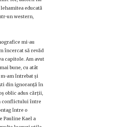
în lehamitea educată
ntr-un western,
lmografice mi-au
m încercat să revăd
va capitole. Am avut
 mai bune, cu atât
 m-am întrebat și
ști din ignoranță în
ș oblic adus cărții,
 conflictului între
ontag între o
e Pauline Kael a