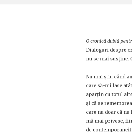
O cronică dublă pent
Dialoguri despre cr
nu se mai susține. 
Nu mai știu când am
care să-mi lase atâ
aparțin cu totul alt
și că se rememoreaz
care nu doar că nu l
mă mai privesc, fii
de contemporaneitat