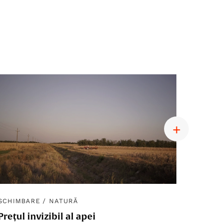
SCHIMBARE
/
NATURĂ
SCHIM
Prețul invizibil al apei
Diplom