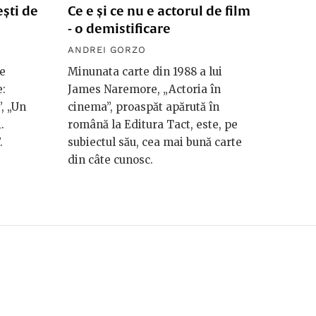
ști de
Ce e și ce nu e actorul de film
- o demistificare
ANDREI GORZO
me
Minunata carte din 1988 a lui
e:
James Naremore, „Actoria în
, „Un
cinema”, proaspăt apărută în
.
română la Editura Tact, este, pe
.
subiectul său, cea mai bună carte
din câte cunosc.