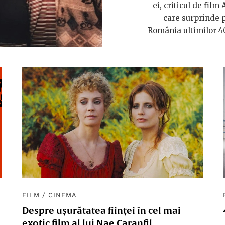
ei, criticul de film
care surprinde p
România ultimilor 40
FILM
/
CINEMA
Despre ușurătatea ființei în cel mai
exotic film al lui Nae Caranfil