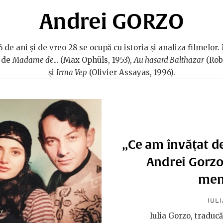
Andrei GORZO
 de ani și de vreo 28 se ocupă cu istoria și analiza filmelo
t de
Madame de...
(Max Ophüls, 1953),
Au hasard Balthazar
(Rob
și
Irma Vep
(Olivier Assayas, 1996).
„Ce am învățat de
Andrei Gorzo.
memo
IUL
Iulia Gorzo, traducă