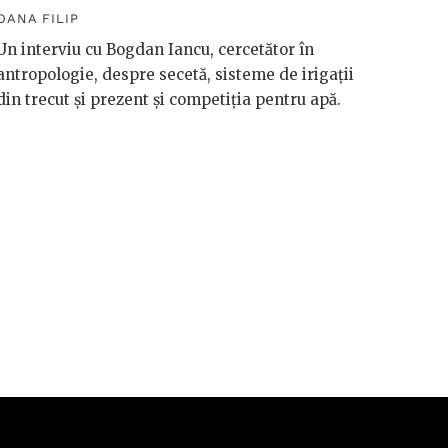
macro
OANA FILIP
OANA F
Un interviu cu Bogdan Iancu, cercetător în
antropologie, despre secetă, sisteme de irigații
Håkan 
din trecut și prezent și competiția pentru apă.
vorbeșt
vreme 
valori
riscuri