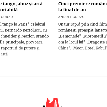
 tango, abuz și artă
Cinci premiere române
ortabilă
la final de an
 GORZO
ANDREI GORZO
l tango la Paris”, celebrul
Un tur rapid prin cinci fil
 lui Bernardo Bertolucci, cu
românești proaspăt lansat
Schneider și Marlon Brando
„Lemonade”, „Moromeții 2”
rile principale, provoacă
om la locul lui”, „Dragoste 1
i raporturi de putere și
Câine”, „Moon Hotel Kabul”
 artă.