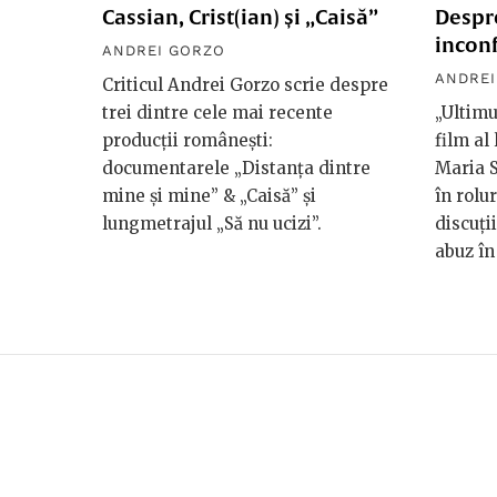
Cassian, Crist(ian) și „Caisă”
Despre
inconf
ANDREI GORZO
ANDREI
Criticul Andrei Gorzo scrie despre
trei dintre cele mai recente
„Ultimu
producții românești:
film al
documentarele „Distanța dintre
Maria 
mine și mine” & „Caisă” și
în rolu
lungmetrajul „Să nu ucizi”.
discuți
abuz în