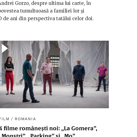
 Andrei Gorzo, despre ultima lui carte, în
ovestea tumultuoasă a familiei lor și
 de ani din perspectiva tatălui celor doi.
FILM
/
ROMANIA
4 filme românești noi: „La Gomera”,
„Monștri”, „Parking” și „Mo”