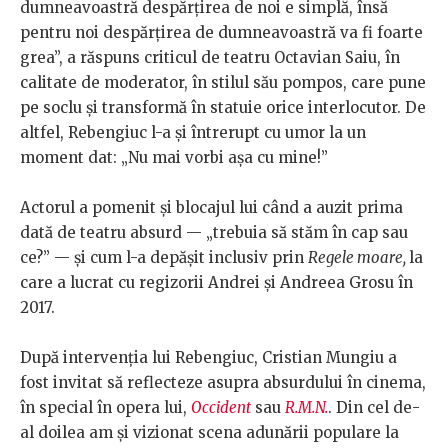
dumneavoastră despărțirea de noi e simplă, însă
pentru noi despărțirea de dumneavoastră va fi foarte
grea”, a răspuns criticul de teatru Octavian Saiu, în
calitate de moderator, în stilul său pompos, care pune
pe soclu și transformă în statuie orice interlocutor. De
altfel, Rebengiuc l-a și întrerupt cu umor la un
moment dat: „Nu mai vorbi așa cu mine!”
Actorul a pomenit și blocajul lui când a auzit prima
dată de teatru absurd — „trebuia să stăm în cap sau
ce?” — și cum l-a depășit inclusiv prin
Regele moare,
la
care a lucrat cu regizorii Andrei și Andreea Grosu în
2017.
După intervenția lui Rebengiuc, Cristian Mungiu a
fost invitat să reflecteze asupra absurdului în cinema,
în special în opera lui,
Occident
sau
R.M.N.
. Din cel de-
al doilea am și vizionat scena adunării populare la