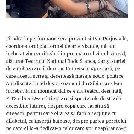
Fiindcă la performance era prezent și Dan Perjovschi,
coordonatorul platformei de arte vizuale, mi-am
încheiat ziua verificând împreună cu el ziarul său zid,
alăturat Teatrului Național Radu Stanca, dar și stației
de autobuz care îl duce pe Perjovschi spre casă, pe
care acesta scrie și desenează mesaje socio-politice.
Am discutat cu el despre oameni din Sibiu care l-au
întrebat la un moment dat ce e aia teatru, deși, iată,
FITS e la a 32-a ediție și are și spectacole de stradă
accesibile tuturor, despre copii care nu știu să
citească, pentru care el vrea să facă o secțiune cu
alfabetul, cu inserții haioase, despre partea peretelui
pe care el le-a dedicat-o celor care vor neapărat să-și