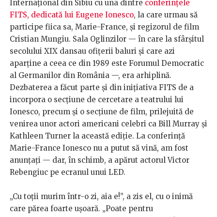
Internațional din Sibiu cu una dintre
conferințele
FITS, dedicată lui Eugene Ionesco
, la care urmau să
participe fiica sa, Marie-France, și regizorul de film
Cristian Mungiu. Sala Oglinzilor — în care la sfârșitul
secolului XIX dansau ofițerii baluri și care azi
aparține a ceea ce din 1989 este Forumul Democratic
al Germanilor din România —, era arhiplină.
Dezbaterea a făcut parte și din inițiativa FITS de a
incorpora o secțiune de cercetare a teatrului lui
Ionesco, precum și o secțiune de film, prilejuită de
venirea unor actori americani celebri ca Bill Murray și
Kathleen Turner la această ediție. La conferință
Marie-France Ionesco nu a putut să vină, am fost
anunțați — dar, în schimb, a apărut actorul Victor
Rebengiuc pe ecranul unui LED.
„Cu toții murim într-o zi, aia e!”, a zis el, cu o inimă
care părea foarte ușoară. „Poate pentru