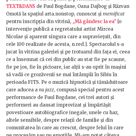
TEXT&DANS
de Paul Bogdane, Oana Dajbog și Răzvan
Omotă la spațiul arta.nonstop, cunoscut și
memificat
pentru inscripția din vitrină,
„Mă gândesc la ea”
[o
intervenție publică a regretatului artist Mircea
Nicolae și aparent singura care a supraviețuit, din
cele 100 realizate de acesta, n.red.]. Spectacolul s-a
jucat în vitrina galeriei și pe trotuarul din fața ei, ceea
ce a însemnat că cei din public au stat fie pe scaune,
fie pe jos, fie în picioare, iar alții s-au oprit în mașini
să vadă ce grozăvenii se mai întâmplă în Sibiu în
perioada FITS. Pe o muzică hipnotică și tămăduitoare
care aducea a
nu jazz
, compusă special pentru acest
performance de Paul Bogdane, cei trei autori și
performeri au dansat improvizat și împărtășit
povestioare autobiografice inegale, unele cu haz,
altele sensibile, despre relații de familie și din
comunitatea în care au crescut, despre felul în care
ne procesăm sau nu emoțiile. Mi-am notat câteva