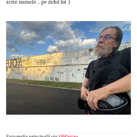
scrie numele… pe zidul lui :)
Fotografie principală via
SibFest.ro
.