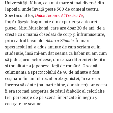
Universității Nihon, cea mai mare și mai diversă din
Japonia, unde învață peste 500 de oameni teatru.
Spectacolul lor,
Dulce Teroare. Al Treilea Vis
,
împărtășește fragmente din experiența autoarei
piesei, Mitu Murakami, care are doar 20 de ani, de a
crește cu o mamă obsedată de corp și înfrumusețare,
prin cadrul basmului
Alba-ca-Zăpada.
În mare,
spectacolul
mi-a adus aminte de cum scriam eu în
studenție, însă mi-am dat seama că habar nu am cum
să judec jocul actoricesc, din cauza diferenței de ritm
și tonalitate a japonezei față de română. O scenă
culminantă a spectacolului de 40 de minute a fost
coșmarul în lumini roz al protagonistei, în care ea
încerca să cânte (nu foarte bine, dar sincer), iar vocea
îi era tot mai acoperită de râsul diabolic al celorlalte
trei personaje de pe scenă, îmbrăcate în negru și
cocoțate pe scaune.