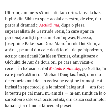
Ulterior, am mers să-mi satisfac curiozitatea la baza
hipică din Sibiu cu spectacolul ecvestru, de circ, dar
parcă și dramatic,
Ascultă-mă
, după o piesă
suprarealistă de Gertrude Stein, în care apar ca
personaje artiști precum Hemingway, Picasso,
Josephine Baker sau Dora Maar. În rolul lui Stein, a
apărut, pe unul din cele două fotolii de pe hipodrom,
actrița americană Kathleen Turner, câștigătoare a
Globului de Aur de două ori, pe care am văzut-o
recent în haiosul serial
Metoda Kominsky
, pe Netflix, în
care joacă alături de Michael Douglas. Însă, dincolo
de entuziasmul de a o vedea pe ea și pe frumoșii cai
incluși în spectacol și a le mirosi bălegarul — am fost
la teatru pe cai mari, mi-am zis — m-am simțit ca la o
sărbătoare sătească occidentală, din cauza costumelor
banale și a ritmului lânced al piesei.