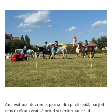
Am ieșit mai devreme, parțial din plictiseală, parțial
pentru că am vrut să prind și performance-ul