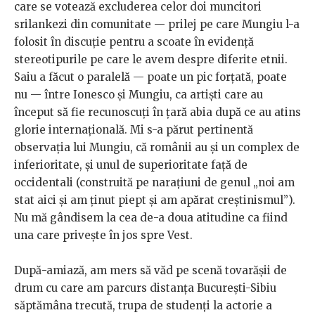
care se votează excluderea celor doi muncitori
srilankezi din comunitate — prilej pe care Mungiu l-a
folosit în discuție pentru a scoate în evidență
stereotipurile pe care le avem despre diferite etnii.
Saiu a făcut o paralelă — poate un pic forțată, poate
nu — între Ionesco și Mungiu, ca artiști care au
început să fie recunoscuți în țară abia după ce au atins
glorie internațională. Mi s-a părut pertinentă
observația lui Mungiu, că românii au și un complex de
inferioritate, și unul de superioritate față de
occidentali (construită pe narațiuni de genul „noi am
stat aici și am ținut piept și am apărat creștinismul”).
Nu mă gândisem la cea de-a doua atitudine ca fiind
una care privește în jos spre Vest.
După-amiază, am mers să văd pe scenă tovarășii de
drum cu care am parcurs distanța București-Sibiu
săptămâna trecută, trupa de studenți la actorie a