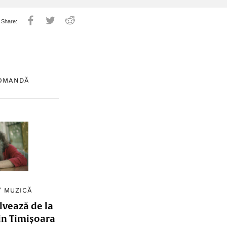
COMANDĂ
/
MUZICĂ
lvează de la
in Timișoara