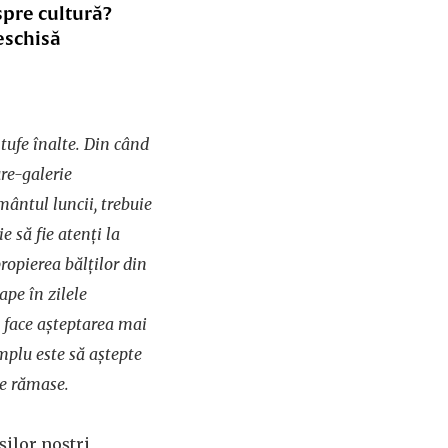
spre cultură?
eschisă
tufe înalte. Din când
ure-galerie
mântul luncii, trebuie
e să fie atenți la
propierea bălților din
ape în zilele
 face așteptarea mai
mplu este să aștepte
le rămase.
ilor noștri