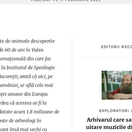
te de animale descoperite
EDITORII RE
e 60 de ani în Valea
ternațională din care fac
e la Institutul de Speologie
curești, arată că aici, pe
României, se află cele mai
nței umane din Europa.
dea că acestea ar fi la
EXPLORATORI
 datate acum 1.8 milioane de
Arhivarul care sa
pate de arheologi în
uitare muzicile d
sunt însă mai vechi cu