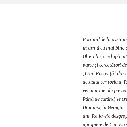
Pornind de la osemin
în urmă cu mai bine d
Oltețului, o echipă in
parte și cercetători d
„Emil Racoviță” din Bu
actualul teritoriu al 
vechi urme ale preze
Până de curând, se cre
Dmanisi, în Georgia,
ani. Relicvele dezgro
apropiere de Craiova 