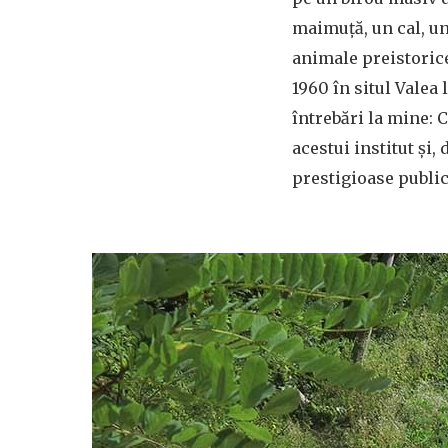
maimuță, un cal, un
animale preistorice
1960 în situl Valea
întrebări la mine: 
acestui institut și,
prestigioase publica