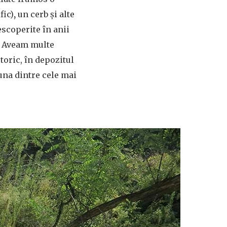
fic)
,
un cerb
și alte
escoperite în anii
a. Aveam multe
toric, în depozitul
 una dintre cele mai