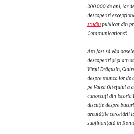
200.000 de ani, iar d
descoperiri excepționa
studiu
publicat din pr
Communications”.
Am fost să văd oasele
descoperiri și și am s
Virgil Drăgușin, Clai
despre munca lor de a
pe Valea Oltețului a a
cunoscuți din istoria 
discuție despre bucuria
greutățile cercetării l
subfinanțată în Rom