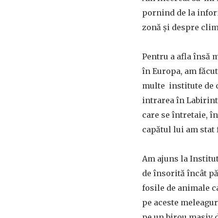
pornind de la infor
zonă și despre clim
Pentru a afla însă 
în Europa, am făcut
multe institute de
intrarea în Labirint
care se întretaie, 
capătul lui am stat 
Am ajuns la
Institu
de însorită încât p
fosile de animale c
pe aceste meleaguri
pe un birou masiv d