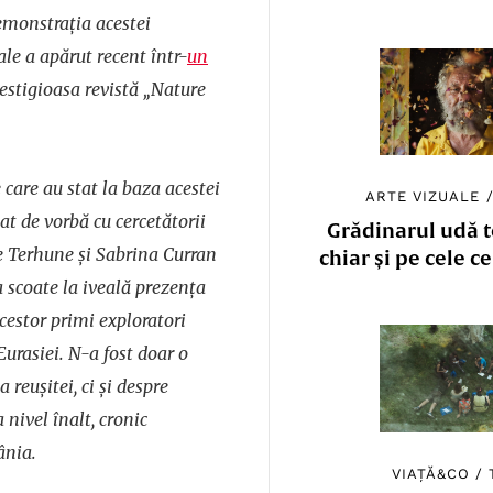
emonstrația acestei
le a apărut recent într-
un
estigioasa revistă „Nature
 care au stat la baza acestei
ARTE VIZUALE
tat de vorbă cu cercetătorii
Grădinarul udă to
re Terhune și Sabrina Curran
chiar și pe cele c
 scoate la iveală prezența
cestor primi exploratori
Eurasiei. N-a fost doar o
 reușitei, ci și despre
a nivel înalt, cronic
ânia.
VIAȚĂ&CO
/