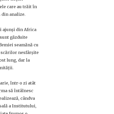
e care au trăit în
ă din analize.
 ajunși din Africa
 sunt găzduite
cademiei seamănă cu
l scărilor nesfârșite
st lung, dar la
ității.
arie, într-o zi atât
urma să întâlnesc
ealizează, cândva
lă a Institutului,
niate frumos o