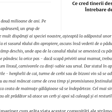
Ce cred tinerii de
Întrebare d
 două milioane de ani. Pe
 apăruseră, un grup de
 mult dispăruți ai speciei noastre, așteaptă la adăpostul unor 
a ei susurul râului din apropiere, ascuns însă vederii de o păd
 câmp deschis, unde apa de la canalul râului se amestecă cu pă
ele pândesc la orice pas - dacă scapă privirii unui mamut, trebui
um linxul, carnivorele cu dinți-sabie sau ursul. Dar statul în a
rile - herghelii de cai, turme de cerbi sau de bizoni vin să se ad
Nu au mai mâncat carne de ceva timp și promisiunea festinului
 ca ceata de maimuțe gălăgioase să se îndepărteze. Cel mai si
u alt prădător să atace un cerb și apoi să culeagă și ei resturi
imaginez cum arăta viața acestor comunități ale strămoș