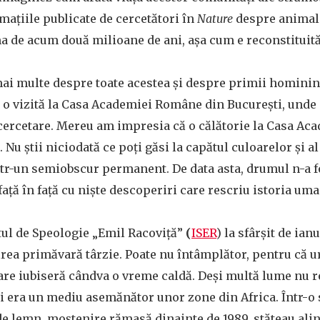
mațiile publicate de cercetători în
Nature
despre animalel
a de acum două milioane de ani, așa cum e reconstituit
mai multe despre toate acestea și despre primii hominini
 o vizită la Casa Academiei Române din București, unde
 cercetare. Mereu am impresia că o călătorie la Casa A
. Nu știi niciodată ce poți găsi la capătul culoarelor și a
într-un semiobscur permanent. De data asta, drumul n-a fo
față în față cu niște descoperiri care rescriu istoria uman
tul de Speologie „Emil Racoviță”
(
ISER
) la sfârșit de ianu
ărea primăvară târzie. Poate nu întâmplător, pentru că 
are iubiseră cândva o vreme caldă. Deși multă lume nu r
 era un mediu asemănător unor zone din Africa. Într-o sa
e lemn, moștenire rămasă dinainte de 1989, stăteau ali