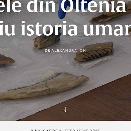
le din Oltenia
iu istoria uman
DE
ALEXANDRA ION
PUBLICAT PE 11 FEBRUARIE 2025