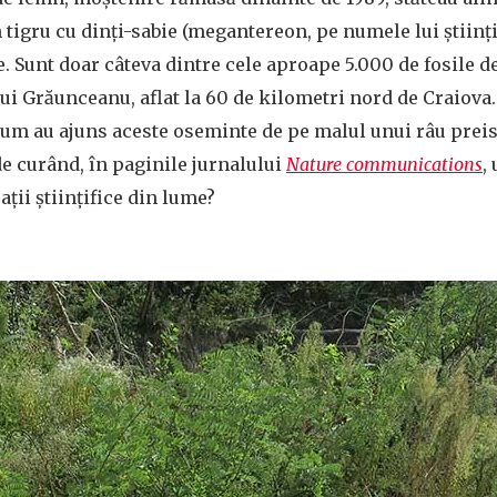
 tigru cu dinți-sabie (megantereon, pe numele lui științi
. Sunt doar câteva dintre cele aproape 5.000 de fosile d
 lui Grăunceanu, aflat la 60 de kilometri nord de Craiov
Cum au ajuns aceste oseminte de pe malul unui râu preis
 de curând, în paginile jurnalului
Nature communications
,
ții științifice din lume?