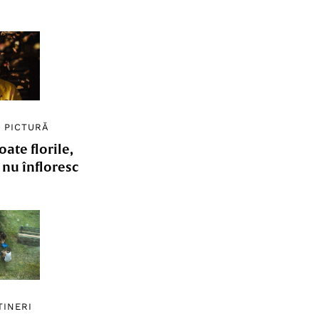
/
PICTURĂ
ate florile,
e nu înfloresc
TINERI