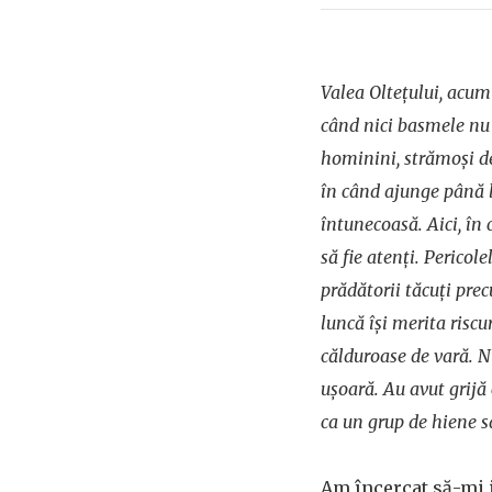
Valea Oltețului, acum
când nici basmele nu
hominini, strămoși de
în când ajunge până l
întunecoasă. Aici, în
să fie atenți. Pericol
prădătorii tăcuți prec
luncă își merita riscu
călduroase de vară. 
ușoară. Au avut grijă
ca un grup de hiene sa
Am încercat să-mi 