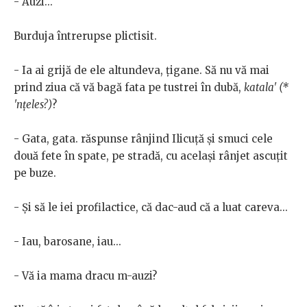
- Auzi...
Burduja întrerupse plictisit.
- Ia ai grijă de ele altundeva, țigane. Să nu vă mai
prind ziua că vă bagă fata pe tustrei în dubă,
katala' (*
'nțeles?)
?
- Gata, gata. răspunse rânjind Ilicuță și smuci cele
două fete în spate, pe stradă, cu același rânjet ascuțit
pe buze.
- Și să le iei profilactice, că dac-aud că a luat careva...
- Iau, barosane, iau...
- Vă ia mama dracu m-auzi?