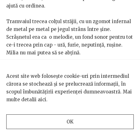
ajută cu ordinea.
Tramvaiul trecea colțul străjii, cu un zgomot infernal
de metal pe metal pe jegul strâns între șine.
Scrâșnetul era ca o melodie, un fond sonor pentru tot
ce-i trecea prin cap - ură, furie, neputință, rușine.
Milia nu mai putea să se abțină.
- Bine c-ajută și cu fondul de pensii de la Socială, nu-i
Acest site web folosește cookie-uri prin intermediul
așa
archis (*șefu')
?
cărora se stochează și se prelucrează informații, în
scopul îmbunătățirii experienței dumneavoastră. Mai
Zâmbetul se evaporă brusc de pe buzele
multe detalii
aici
.
subcomisarului Burduja și pentru o secundă Milia
văzu - simți - toată ura și tot disprețul pe care i-l
purta sub masca de ironie și dezamăgire. Apoi, la fel
OK
de brusc masca reveni. Burduja îi mormăi din vârful
buzelor.