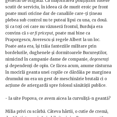
general de brigadă. Ca majoritatea polițiștilor fusese
scutit de serviciu, în ideea că de murit eroic pe front
poate muri oricine dar de canaliile care-ți țineau
plebea sub control nu te puteai lipsi cu una, cu două.
Și ca toți cei care nu văzuseră frontul, Burduja era
convins că
s-ar fi priceput
, poate mai bine ca
Praporgescu, Averescu și regele Albert la un loc.
Poate asta era, își trăia fanteziile militare prin
bordelurile, dughenele și dormitoarele Bucureștilor,
nimicind în campanie dame de companie,
degenerați
și dependenți de opiu. Ce făcea acum, anume răsturna
în mocirlă geanta unei copile ce dârdâia pe marginea
drumului nu era un gest de meschinărie brutală ci o
acțiune de ariergardă spre folosul sănătății publice.
- Ia uite Popova, ce avem aicea la curvuliță-n geantă?
Milia privi cu scârbă. Câteva hârtii, o cutie de cremă,