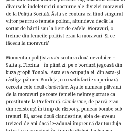
diversele îndeletniciri nocturne ale diviziei moravuri
de la Poliția Socială. Ăsta se contura ca fiind singurul
viitor pentru o femeie polițai, altundeva decât la
sortat de hârtii sau la fiert de cafele. Moravuri, o
treime din femeile polițist erau la moravuri. Și ce
făceau la moravuri?
Momentan polițista
asta
scutura două nevolnice -
Safta și Florina - în plină zi, pe o bordură jegoasă din
buza gropii Tonola. Asta era ocupația ei, din asta-și
câștiga pâinea. Burduja, cu o satisfacție superioară
cerceta cele două
clandestine
.
Așa le numeau plăvanii
de la moravuri pe toate femeile neînregistrate ca
prostituate la Prefectură.
Clandestine
, de parcă erau
din rezistență în timp de război și puneau bombe sub
trenuri. Ei, astea două clandestine, abia de-aveau
treizeci de ani dacă le-adunai împreună dar Burduja
le trata ca pe spioni în timp de război. Le legase