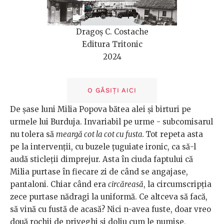
Dragoș C. Costache
Editura Tritonic
2024
O GĂSIȚI AICI
De șase luni Milia Popova bătea alei și birturi pe
urmele lui Burduja. Invariabil pe urme - subcomisarul
nu tolera să
meargă cot la cot cu fusta.
Tot repeta asta
pe la intervenții, cu buzele țuguiate ironic, ca să-l
audă sticleții dimprejur. Asta în ciuda faptului că
Milia purtase în fiecare zi de când se angajase,
pantaloni. Chiar când era
circăreasă
, la circumscripția
zece purtase nădragi la uniformă. Ce altceva să facă,
să vină cu fustă de acasă? Nici n-avea fuste, doar vreo
două rochii de priveghi și doliu cum le numise,