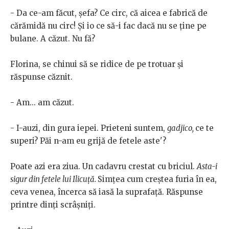
- Da ce-am făcut, șefa? Ce circ, că aicea e fabrică de
cărămidă nu circ! Și io ce să-i fac dacă nu se ține pe
bulane. A căzut. Nu fă?
Florina, se chinui să se ridice de pe trotuar și
răspunse căznit.
- Am... am căzut.
- I-auzi, din gura iepei. Prieteni suntem,
gadjico,
ce te
superi? Păi n-am eu grijă de fetele aste'?
Poate azi era ziua. Un cadavru crestat cu briciul.
Asta-i
sigur din fetele lui Ilicuță.
Simțea cum creștea furia în ea,
ceva venea, încerca să iasă la suprafață. Răspunse
printre dinți scrâșniți.