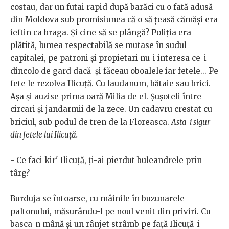
costau, dar un futai rapid după barăci cu o fată adusă
din Moldova sub promisiunea că o să țeasă cămăși era
ieftin ca braga. Și cine să se plângă? Poliția era
plătită, lumea respectabilă se mutase în sudul
capitalei, pe patroni și propietari nu-i interesa ce-i
dincolo de gard dacă-și făceau oboalele iar fetele... Pe
fete le rezolva Ilicuță. Cu laudanum, bătaie sau brici.
Așa și auzise prima oară Milia de el. Șușoteli între
circari și jandarmii de la zece. Un cadavru crestat cu
briciul, sub podul de tren de la Floreasca.
Asta-i sigur
din fetele lui Ilicuță.
- Ce faci kir' Ilicuță, ți-ai pierdut buleandrele prin
târg?
Burduja se întoarse, cu mâinile în buzunarele
paltonului, măsurându-l pe noul venit din priviri. Cu
basca-n mână și un rânjet strâmb pe față Ilicuță-i