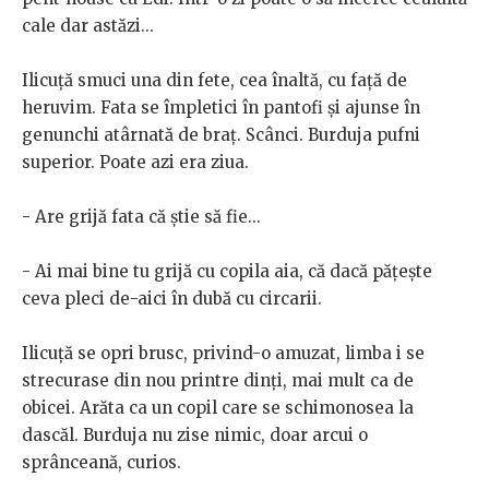
cale dar astăzi...
Ilicuță smuci una din fete, cea înaltă, cu față de
heruvim. Fata se împletici în pantofi și ajunse în
genunchi atârnată de braț. Scânci. Burduja pufni
superior. Poate azi era ziua.
- Are grijă fata că știe să fie...
- Ai mai bine tu grijă cu copila aia, că dacă pățește
ceva pleci de-aici în dubă cu circarii.
Ilicuță se opri brusc, privind-o amuzat, limba i se
strecurase din nou printre dinți, mai mult ca de
obicei. Arăta ca un copil care se schimonosea la
dascăl. Burduja nu zise nimic, doar arcui o
sprânceană, curios.