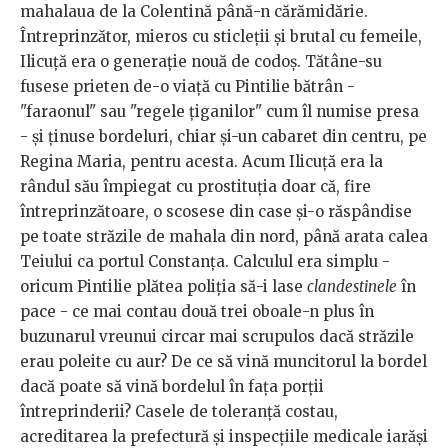
mahalaua de la Colentină până-n cărămidărie.
Întreprinzător, mieros cu sticleții și brutal cu femeile,
Ilicuță era o generație nouă de codoș. Tătâne-su
fusese prieten de-o viață cu Pintilie bătrân -
"faraonul" sau "regele țiganilor" cum îl numise presa
- și ținuse bordeluri, chiar și-un cabaret din centru, pe
Regina Maria, pentru acesta. Acum Ilicuță era la
rândul său împiegat cu prostituția doar că, fire
întreprinzătoare, o scosese din case și-o răspândise
pe toate străzile de mahala din nord, până arata calea
Teiului ca portul Constanța. Calculul era simplu -
oricum Pintilie plătea poliția să-i lase
clandestinele
în
pace - ce mai contau două trei oboale-n plus în
buzunarul vreunui circar mai scrupulos dacă străzile
erau poleite cu aur? De ce să vină muncitorul la bordel
dacă poate să vină bordelul în fața porții
întreprinderii? Casele de toleranță costau,
acreditarea la prefectură și inspecțiile medicale iarăși