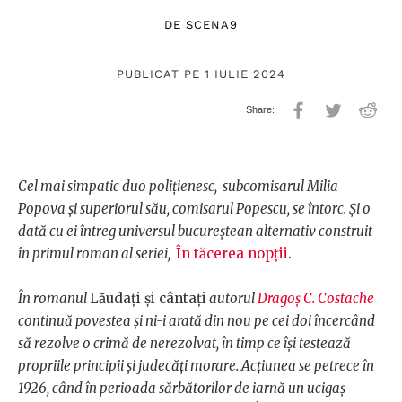
DE
SCENA9
PUBLICAT PE 1 IULIE 2024
Cel mai simpatic duo polițienesc,
subcomisarul Milia
Popova și superiorul său, comisarul Popescu, se întorc. Și o
dată cu ei întreg universul bucureștean alternativ construit
în primul roman al seriei,
În tăcerea nopții
.
În romanul
Lăudați și cântați
autorul
Dragoș C. Costache
continuă povestea și ni-i arată din nou pe cei doi încercând
să rezolve o crimă de nerezolvat, în timp ce își testează
propriile principii și judecăți morare. Acțiunea se petrece în
1926, când în perioada sărbătorilor de iarnă un ucigaș