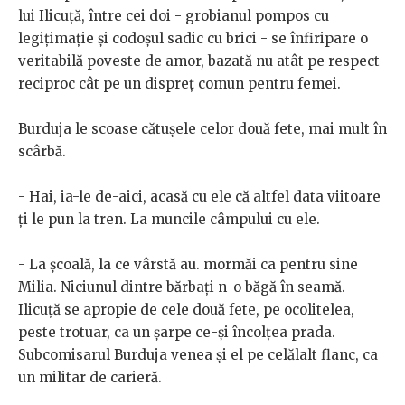
lui Ilicuță, între cei doi - grobianul pompos cu
legițimație și codoșul sadic cu brici - se înfiripare o
veritabilă poveste de amor, bazată nu atât pe respect
reciproc cât pe un dispreț comun pentru femei.
Burduja le scoase cătușele celor două fete, mai mult în
scârbă.
- Hai, ia-le de-aici, acasă cu ele că altfel data viitoare
ți le pun la tren. La muncile câmpului cu ele.
- La școală, la ce vârstă au. mormăi ca pentru sine
Milia. Niciunul dintre bărbați n-o băgă în seamă.
Ilicuță se apropie de cele două fete, pe ocolitelea,
peste trotuar, ca un șarpe ce-și încolțea prada.
Subcomisarul Burduja venea și el pe celălalt flanc, ca
un militar de carieră.