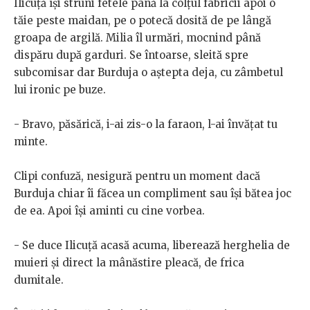
Ilicuță își struni fetele până la colțul fabricii apoi o
tăie peste maidan, pe o potecă dosită de pe lângă
groapa de argilă. Milia îl urmări, mocnind până
dispăru după garduri. Se întoarse, sleită spre
subcomisar dar Burduja o aștepta deja, cu zâmbetul
lui ironic pe buze.
- Bravo, păsărică, i-ai zis-o la faraon, l-ai învățat tu
minte.
Clipi confuză, nesigură pentru un moment dacă
Burduja chiar îi făcea un compliment sau își bătea joc
de ea. Apoi își aminti cu cine vorbea.
- Se duce Ilicuță acasă acuma, liberează herghelia de
muieri și direct la mânăstire pleacă, de frica
dumitale.