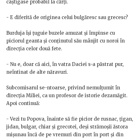
câștigase probabil la cărți.
- E diferită de originea celui bulgăresc sau grecesc?
Burduja își țuguie buzele amuzat și împinse cu
piciorul geanta și conținutul său mânjit cu noroi în
direcția celor două fete.
- Nu e, doar că aici, în vatra Daciei s-a păstrat pur,
neîntinat de alte năravuri.
Subcomisarul se-ntoarse, privind nemulțumit în
direcția Miliei, ca un profesor de istorie dezamăgit.
Apoi continuă:
- Vezi tu Popova, înainte să fie picior de rusnac, țigan,
jidan, bulgar, chiar și grecotei, deși strămoșii ăstora
mișunau încă de pe vremuri din port în port și din