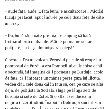
- Aude fata, aude. E fată bună, e ascultătoare... Miorlăi
Ilicuță prefăcut, apucându-le pe cele două fete de câte
un braț.
- Da, bună rău, toate premiantele ajung să bată
trotuarul prin mahalale. Mâine poimâine se fac
polițiste, nu-i așa domnișoara colegă?
Clocotea. Era un vulcan, Vezuviul pe cale să erupă iar
pomposul de Burduja era Pompeii-ul ei. Închise ochii
o secundă, își imagină că-l pocnește pe Burduja, acolo
de față, că-i întoarce un mâner peste gură lui Ilicuță.
Vedea clar, cele două căi în fața sa, cea pe care se afla
deja, de polițistă la Socială, slugă pe lângă zeci de
Burduja și sute de Cotoi. Și o alta, care ducea în
negura incertitudinii. Înapoi în Dobrudja sau într-un
pent-house cu Edi. Într-o zi poate o să încerce cealaltă