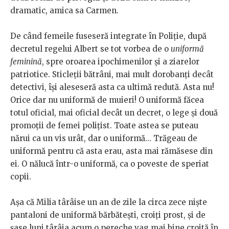
dramatic, amica sa Carmen.
De când femeile fuseseră integrate în Poliție, după
decretul regelui Albert se tot vorbea de o
uniformă
feminină
, spre oroarea ipochimenilor și a ziarelor
patriotice. Sticleții bătrâni, mai mult dorobanți decât
detectivi, își aleseseră asta ca ultimă redută. Asta nu!
Orice dar nu uniformă de muieri! O uniformă făcea
totul oficial, mai oficial decât un decret, o lege și două
promoții de femei polițist. Toate astea se puteau
nărui ca un vis urât, dar o uniformă... Trăgeau de
uniformă pentru că asta erau, asta mai rămăsese din
ei. O nălucă într-o uniformă, ca o poveste de speriat
copii.
Așa că Milia târâise un an de zile la circa zece niște
pantaloni de uniformă bărbătești, croiți prost, și de
șase luni târâia acum o pereche vag mai bine croită în