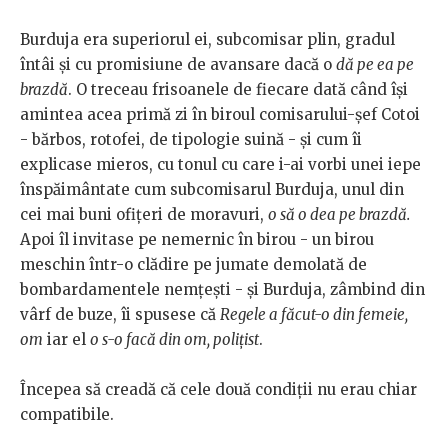
Burduja era superiorul ei, subcomisar plin, gradul
întâi și cu promisiune de avansare dacă o
dă pe ea pe
brazdă
. O treceau frisoanele de fiecare dată când își
amintea acea primă zi în biroul comisarului-șef Cotoi
- bărbos, rotofei, de tipologie suină - și cum îi
explicase mieros, cu tonul cu care i-ai vorbi unei iepe
înspăimântate cum subcomisarul Burduja, unul din
cei mai buni ofițeri de moravuri,
o să o dea pe brazdă.
Apoi îl invitase pe nemernic în birou - un birou
meschin într-o clădire pe jumate demolată de
bombardamentele nemțești - și Burduja, zâmbind din
vârf de buze, îi spusese că
Regele a făcut-o din femeie,
om
iar el
o s-o facă din om, polițist
.
Începea să creadă că cele două condiții nu erau chiar
compatibile.