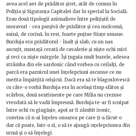
avea acel aer de prădător șiret, atât de comun în
Poliția și Siguranța Capitalei dar în special la Socială.
Erau două tipologii animaliere între polițiștii de
moravuri - cea parșivă de prădător și cea molcomă,
suină, de cocină; în rest, foarte puține ființe umane.
Burduja era prădătorul - înalt și slab, cu un nas
ascuțit, mustață cerată de cavalerie și niște ochi mici
și reci ca niște mărgele. Își țuguia mult buzele, adesea
strâmba din ele sardonic când vorbea cu ceilalți, de
parcă era paznicul unei înțelepciuni ascunse ce nu
merita împărțită orișicui. Dacă era să te blagoslovescă
cu câte-o vorbă Burduja era în același timp sfătos și
scârbos, două sentimente pe care Milia nu crezuse
vreodată să le vadă împreună. Burduja te-ar fi scuipat
între ochi cu gingășie, apoi ar fi zâmbit ironic,
convins că n-ai înțeles onoarea pe care ți-a făcut-o
dar că poate, într-o zi, o să te ajungă-nțelepciunea din
urmă și o să înțelegi.