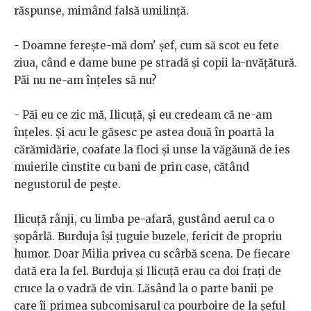
răspunse, mimând falsă umilință.
- Doamne ferește-mă dom' șef, cum să scot eu fete
ziua, când e dame bune pe stradă și copii la-nvățătură.
Păi nu ne-am înțeles să nu?
- Păi eu ce zic mă, Ilicuță, și eu credeam că ne-am
înțeles. Și acu le găsesc pe astea două în poartă la
cărămidărie, coafate la floci și unse la văgăună de ies
muierile cinstite cu bani de prin case, cătând
negustorul de pește.
Ilicuță rânji, cu limba pe-afară, gustând aerul ca o
șopârlă. Burduja își țuguie buzele, fericit de propriu
humor. Doar Milia privea cu scârbă scena. De fiecare
dată era la fel. Burduja și Ilicuță erau ca doi frați de
cruce la o vadră de vin. Lăsând la o parte banii pe
care îi primea subcomisarul ca pourboire de la șeful