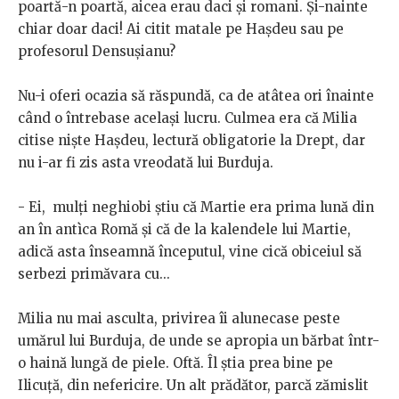
poartă-n poartă, aicea erau daci și romani. Și-nainte
chiar doar daci! Ai citit matale pe Hașdeu sau pe
profesorul Densușianu?
Nu-i oferi ocazia să răspundă, ca de atâtea ori înainte
când o întrebase același lucru. Culmea era că Milia
citise niște Hașdeu, lectură obligatorie la Drept, dar
nu i-ar fi zis asta vreodată lui Burduja.
- Ei, mulți neghiobi știu că Martie era prima lună din
an în antìca Romă și că de la kalendele lui Martie,
adică asta înseamnă începutul, vine cică obiceiul să
serbezi primăvara cu...
Milia nu mai asculta, privirea îi alunecase peste
umărul lui Burduja, de unde se apropia un bărbat într-
o haină lungă de piele. Oftă. Îl știa prea bine pe
Ilicuță, din nefericire. Un alt prădător, parcă zămislit