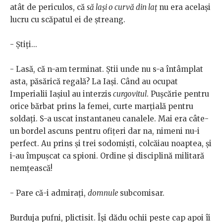
atât de periculos, că
să lași o curvă din laț
nu era același
lucru cu scăpatul ei de ștreang.
- Știți...
- Lasă, că n-am terminat. Știi unde nu s-a întâmplat
asta, păsărică regală? La Iași. Când au ocupat
Imperialii Iașiul au interzis
curgovitul
. Pușcărie pentru
orice bărbat prins la femei, curte marțială pentru
soldați. S-a uscat instantaneu canalele. Mai era câte-
un bordel ascuns pentru ofițeri dar na, nimeni nu-i
perfect. Au prins și trei sodomiști, colcăiau noaptea, și
i-au împușcat ca spioni. Ordine și disciplină militară
nemțească!
- Pare că-i admirați,
domnule
subcomisar.
Burduja pufni, plictisit. Își dădu ochii peste cap apoi îi