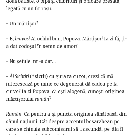
două batiste, o pipă și chibrituri și o floare presată,
legată cu un fir roșu.
- Un mărțișor?
- E,
bravos
! Ai ochiul bun, Popova. Mărțișor! Ia zi fă, ți-
a dat codoșul în semn de amor?
- Nu șefule, mi-a dat...
-
Ài Sichtiri
(*sictir) cu gura ta cu tot, crezi că mă
interesează pe mine ce degenerat dă cadou pe la
curve? Ia zi Popova, că ești alogenă, cunoști originea
mărțișorului
rumân
?
Rumân
. Ca pentru a-și puncta originea sănătoasă, din
sânul națiunii. Cât despre accentul besarabean pe
care se chinuia subcomisarul să-l ascundă, pe-ăla îl