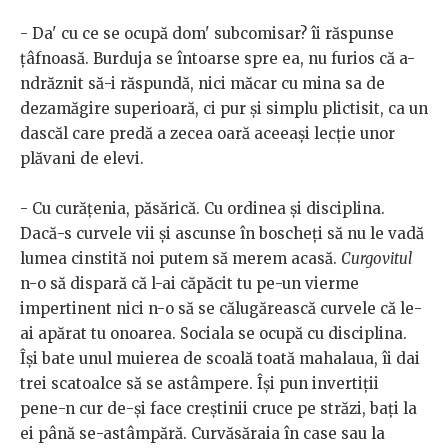
- Da' cu ce se ocupă dom' subcomisar? îi răspunse
țâfnoasă. Burduja se întoarse spre ea, nu furios că a-
ndrăznit să-i răspundă, nici măcar cu mina sa de
dezamăgire superioară, ci pur și simplu plictisit, ca un
dascăl care predă a zecea oară aceeași lecție unor
plăvani de elevi.
- Cu curățenia, păsărică. Cu ordinea și disciplina.
Dacă-s curvele vii și ascunse în boscheți să nu le vadă
lumea cinstită noi putem să merem acasă.
Curgovitul
n-o să dispară că l-ai căpăcit tu pe-un vierme
impertinent nici n-o să se călugărească curvele că le-
ai apărat tu onoarea. Sociala se ocupă cu disciplina.
Își bate unul muierea de scoală toată mahalaua, îi dai
trei scatoalce să se astâmpere. Își pun invertiții
pene-n cur de-și face creștinii cruce pe străzi, bați la
ei până se-astâmpără. Curvăsăraia în case sau la