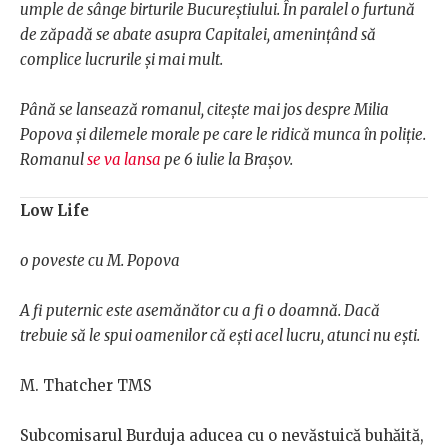
umple de sânge birturile Bucureștiului. În paralel o furtună
de zăpadă se abate asupra Capitalei, amenințând să
complice lucrurile și mai mult.
Până se lansează romanul, citește mai jos despre Milia
Popova și dilemele morale pe care le ridică munca în poliție.
Romanul
se va lansa
pe 6 iulie la Brașov.
Low Life
o poveste cu M. Popova
A fi puternic este asemănător cu a fi o doamnă. Dacă
trebuie să le spui oamenilor că ești acel lucru, atunci nu ești.
M. Thatcher TMS
Subcomisarul Burduja aducea cu o nevăstuică buhăită,