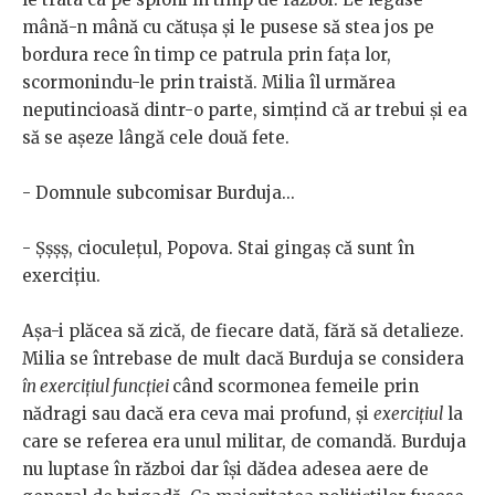
mână-n mână cu cătușa și le pusese să stea jos pe
bordura rece în timp ce patrula prin fața lor,
scormonindu-le prin traistă. Milia îl urmărea
neputincioasă dintr-o parte, simțind că ar trebui și ea
să se așeze lângă cele două fete.
- Domnule subcomisar Burduja...
- Șșșș, cioculețul, Popova. Stai gingaș că sunt în
exercițiu.
Așa-i plăcea să zică, de fiecare dată, fără să detalieze.
Milia se întrebase de mult dacă Burduja se considera
în exercițiul funcției
când scormonea femeile prin
nădragi sau dacă era ceva mai profund, și
exercițiul
la
care se referea era unul militar, de comandă. Burduja
nu luptase în război dar își dădea adesea aere de