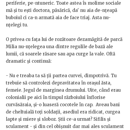
periferie, pe-ntuneric. Toate astea îs molime sociale
mă și tu ești doctora, păsărică, da' nu aia de-nțeapă
buboiul ci ca-n armată aia de face triaj. Asta nu-
nțelegi tu.
O privea cu fața lui de rozătoare dezamăgită de parcă
Milia nu-nțelegea una dintre regulile de bază ale
lumii, că soarele răsare sau apa curge la vale. Oftă
dramatic și continuă:
- Nu e treaba ta să ții partea curvei, dimpotrivă. Tu
trebuie să controlezi depravitatea în orașul ăsta,
femeie. Jegul de marginea drumului. Uite, când erau
colonialii pe aici în timpul războiului înflorise
curvăsăraia, și-o luaseră cocotele în cap. Aveau bani
de cheltuială toți soldații, asediul era ridicat, curgea
lapte și miere și sloboz. Știi ce-a urmat? Sifilis și
sculament - și din cel obișnuit dar mai ales sculament