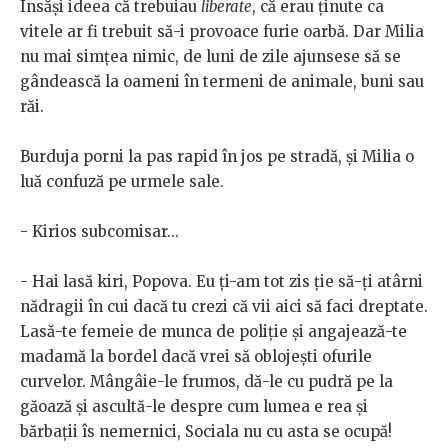
Însăși ideea că trebuiau
liberate
, că erau ținute ca
vitele ar fi trebuit să-i provoace furie oarbă. Dar Milia
nu mai simțea nimic, de luni de zile ajunsese să se
gândească la oameni în termeni de animale, buni sau
răi.
Burduja porni la pas rapid în jos pe stradă, și Milia o
luă confuză pe urmele sale.
- Kirios subcomisar...
- Hai lasă kiri, Popova. Eu ți-am tot zis ție să-ți atârni
nădragii în cui dacă tu crezi că vii aici să faci dreptate.
Lasă-te femeie de munca de poliție și angajează-te
madamă la bordel dacă vrei să oblojești ofurile
curvelor. Mângâie-le frumos, dă-le cu pudră pe la
găoază și ascultă-le despre cum lumea e rea și
bărbații îs nemernici, Sociala nu cu asta se ocupă!