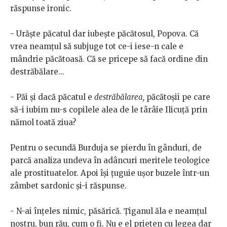
răspunse ironic.
- Urăște păcatul dar iubește păcătosul, Popova. Că
vrea neamțul să subjuge tot ce-i iese-n cale e
mândrie păcătoasă. Că se pricepe să facă ordine din
destrăbălare...
- Păi și dacă păcatul e
destrăbălarea,
păcătoșii pe care
să-i iubim nu-s copilele alea de le târâie Ilicuță prin
nămol toată ziua?
Pentru o secundă Burduja se pierdu în gânduri, de
parcă analiza undeva în adâncuri meritele teologice
ale prostituatelor. Apoi își țuguie ușor buzele într-un
zâmbet sardonic și-i răspunse.
- N-ai înțeles nimic, păsărică. Țiganul ăla e neamțul
nostru, bun rău, cum o fi. Nu e el prieten cu legea dar