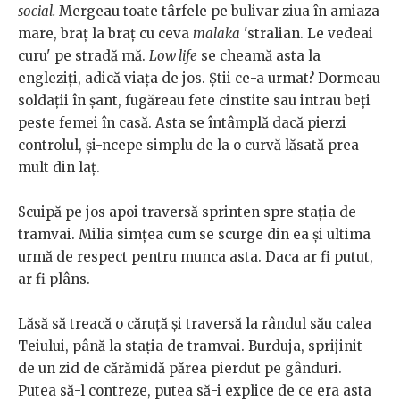
social.
Mergeau toate târfele pe bulivar ziua în amiaza
mare, braț la braț cu ceva
malaka
'stralian. Le vedeai
curu' pe stradă mă.
Low life
se cheamă asta la
engleziți, adică viața de jos. Știi ce-a urmat? Dormeau
soldații în șant, fugăreau fete cinstite sau intrau beți
peste femei în casă. Asta se întâmplă dacă pierzi
controlul, și-ncepe simplu de la o curvă lăsată prea
mult din laț.
Scuipă pe jos apoi traversă sprinten spre stația de
tramvai. Milia simțea cum se scurge din ea și ultima
urmă de respect pentru munca asta. Daca ar fi putut,
ar fi plâns.
Lăsă să treacă o căruță și traversă la rândul său calea
Teiului, până la stația de tramvai. Burduja, sprijinit
de un zid de cărămidă părea pierdut pe gânduri.
Putea să-l contreze, putea să-i explice de ce era asta