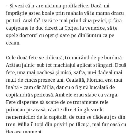
- Și vezi că n-are niciuna profilactice. Dacă-mi
împrăștie astea boale prin mahala vă ia mama dracu
pe toți. Auzi fă? Dacă te mai prind ziua p-aici, și fără
capișoane te duc direct la Colțea la venerice, să te
spele doctoru' cu oțet și sare pe dinlăuntru ca pe
ceaun.
Cele două fete se ridicară, tremurând de pe bordură.
Arătau jalnic, sub tot machiajul aplicat stângaci. Două
fete, una mai oacheșă și mică, Safta, nu-i dădeai mai
mult de cincisprezece ani. Cealaltă, Florina, era mai
înaltă - cam cât Milia, dar cu o figură bucălată de
copilandră sperioasă. Ambele erau slabe ca varga.
Fete disperate să scape de ce tratamente rele
primeau pe acasă, căzute direct în ghearele
nemernicilor de la capitală, de cum se dădeau jos din
tren. Milia îl topi din priviri pe Ilicuță, mai furioasă cu
fiecare moment.