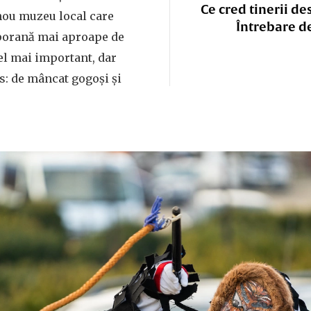
Ce cred tinerii de
nou muzeu local care
Întrebare d
porană mai aproape de
cel mai important, dar
s: de mâncat gogoși și