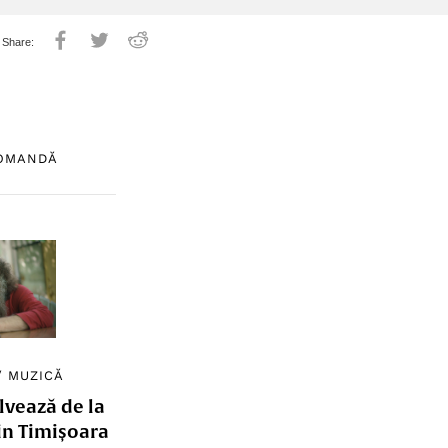
COMANDĂ
/
MUZICĂ
lvează de la
in Timișoara