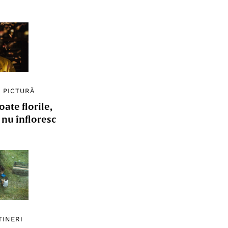
/
PICTURĂ
ate florile,
e nu înfloresc
TINERI