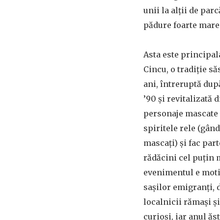
unii la alții de par
pădure foarte mare
Asta este principal
Cincu, o tradiție s
ani, întreruptă dup
’90 și revitalizată 
personaje mascate 
spiritele rele (gând
mascați) și fac part
rădăcini cel puțin
evenimentul e moti
sașilor emigranți, 
localnicii rămași și
curioși, iar anul ăs