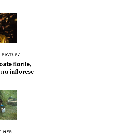
/
PICTURĂ
ate florile,
e nu înfloresc
TINERI