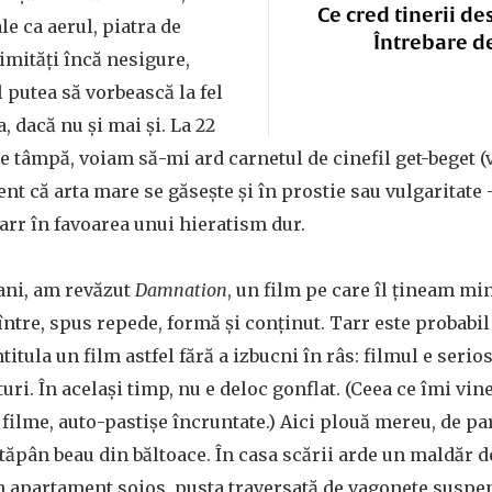
Ce cred tinerii de
ale ca aerul, piatra de
Întrebare d
timități încă nesigure,
putea să vorbească la fel
a, dacă nu și mai și. La 22
ne tâmpă, voiam să-mi ard carnetul de cinefil get-beget 
ient că arta mare se găsește și în prostie sau vulgaritate 
arr în favoarea unui hieratism dur.
 ani, am revăzut
Damnation
, un film pe care îl țineam min
ntre, spus repede, formă și conținut. Tarr este probabil
ntitula un film astfel fără a izbucni în râs: filmul e serio
uri. În același timp, nu e deloc gonflat. (Ceea ce îmi vi
 filme, auto-pastișe încruntate.) Aici plouă mereu, de pa
 stăpân beau din băltoace. În casa scării arde un maldăr 
n apartament soios, pusta traversată de vagonete suspe