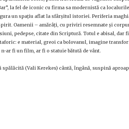
ar”, la fel de iconic cu firma sa modernistă ca localuril
gura un spațiu aflat la sfârșitul istoriei. Periferia maghia
 spirit. Oamenii – amărâți, cu priviri resemnate și corp
iuni, pedepse, citate din Scriptură. Totul e abisal, dar 
taforic: e material, greoi ca bolovanul, imagine transfo
n-ar fi un film, ar fi o statuie bătută de vânt.
ă spălăcită (Vali Kerekes) cântă, îngână, suspină aproa