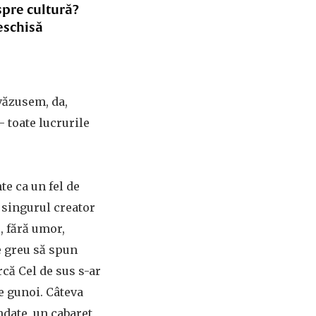
spre cultură?
eschisă
(văzusem, da,
– toate lucrurile
te ca un fel de
 singurul creator
s, fără umor,
ne greu să spun
rcă Cel de sus s-ar
de gunoi. Câteva
ndate, un cabaret