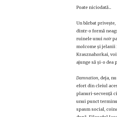
Poate niciodată...
Un bărbat privește, 
dintr-o formă neagr
ruinele unui
noir
pa
molcome și jelanii 
Krasznahorkai, voit
ajunge să și-o dea 
Damnation
, deja, n
efort din cleiul ace
planuri-secvență c
unui punct terminus
spasm social, coinc