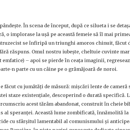
pândește. În scena de început, după ce silueta i se detaș
ă, o implorase la ușă pe această femeie să îl mai primea
truzecist se înfiripă un triunghi amoros chinuit, făcut 
fără răspuns. Omul nostru iubește, cheltuie cuvinte mari
 emfatice) – apoi se pierde în ceața imaginii, regreseaz
parte-n parte cu un câine pe o grămăjoară de noroi.
u e făcut cu jumătăți de măsură: mișcări lente de cameră
stei staze existențiale, descoperind o durată specifică. L
ircumscriu acest tărâm abandonat, construit în cheie b
 al speranței. Această lume zombificată, înnămolită la
ide cu sfârșitul lamentabil al comunismului și anticipe