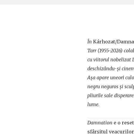
În
Kárhozat/Damna
Tarr (1955-2026) col
cu viitorul nobelizat
deschizându-și cinema
Așa apare uneori cul
negru neguros și scul
pliurile sale disperare
lume.
Damnation
e o reset
sfârșitul veacurilor