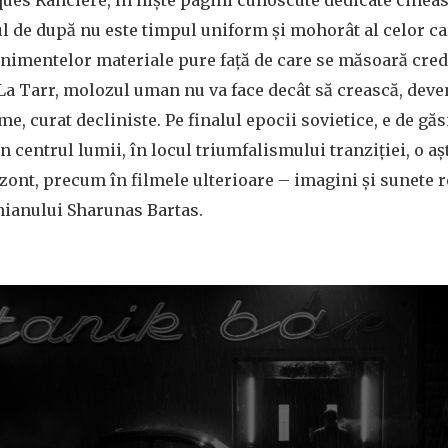
ques Rancière, în niște pagini cunoscute dedicate cinea
l de după nu este timpul uniform și mohorât al celor ca
enimentelor materiale pure față de care se măsoară cred
” La Tarr, molozul uman nu va face decât să crească, deve
me, curat decliniste. Pe finalul epocii sovietice, e de găs
n centrul lumii, în locul triumfalismului tranziției, o a
zont, precum în filmele ulterioare – imagini și sunete r
nianului Sharunas Bartas.