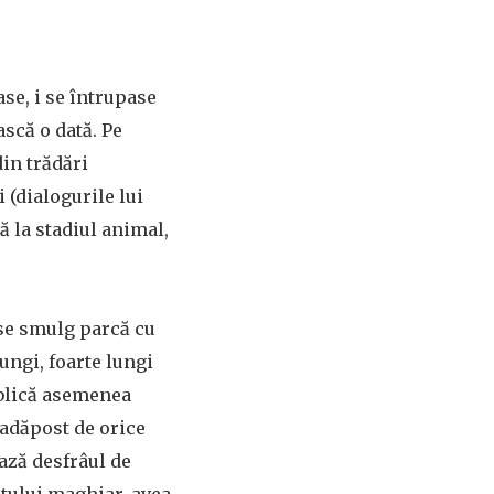
ase, i se întrupase
scă o dată. Pe
din trădări
 (dialogurile lui
ă la stadiul animal,
 se smulg parcă cu
ungi, foarte lungi
iblică asemenea
 adăpost de orice
ază desfrâul de