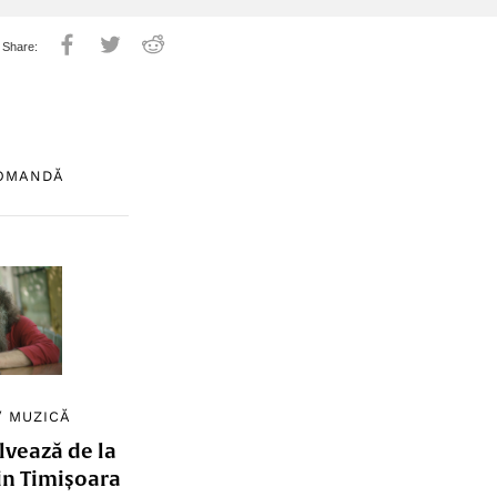
COMANDĂ
/
MUZICĂ
lvează de la
in Timișoara