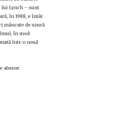
e lui Lynch – sunt
ră, în 1988, e întâi
uri mâncate de uzură
filmul, în mod
rmată într-o nouă
pe absent: