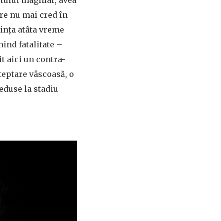
stului maghiar, avea
re nu mai cred în
ința atâta vreme
nind fatalitate –
it aici un contra-
șteptare vâscoasă, o
eduse la stadiu