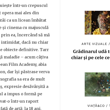
luiește într-un crepuscul
t opera mai ales din
ntâi ca un licean îmbătat
le și cinema cu majusculă
t prin ea, încercând să mă
, intimidat, dacă nu chiar
ARTE VIZUALE
e obiecte definitive. Tarr
Grădinarul udă to
gă maladie – acum câțiva
chiar și pe cele c
pean Film Academy, abia
on, dar își păstrase verva
lmografia sa era de mult
nș, expresie desăvârșită a
ul a impus o formă pe
ivat-o într-un raport
VIAȚĂ&CO
/
ață de artă: la 18 ani,