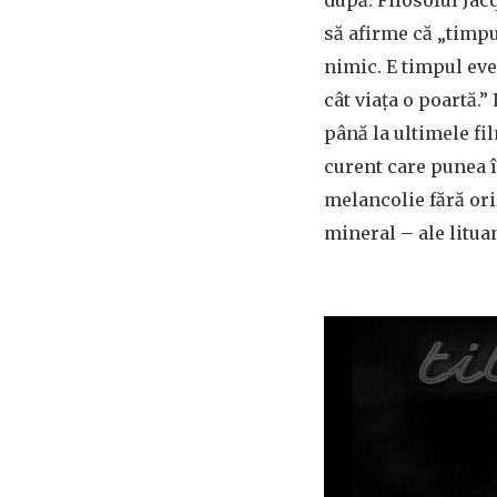
după. Filosoful Jac
să afirme că „timpu
nimic. E timpul ev
cât viața o poartă.
până la ultimele fil
curent care punea î
melancolie fără ori
mineral – ale litua