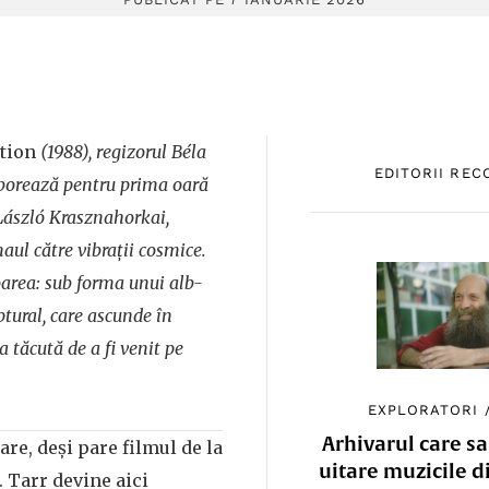
tion
(1988), regizorul Béla
EDITORII RE
aborează pentru prima oară
 László Krasznahorkai,
ul către vibrații cosmice.
oarea: sub forma unui alb-
ptural, care ascunde în
a tăcută de a fi venit pe
EXPLORATORI
Arhivarul care sa
are, deși pare filmul de la
uitare muzicile d
. Tarr devine aici