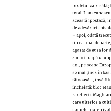
profetul care sălăș
total. I-am cunoscu
această ipostază, î
de adevăruri abisa
– apoi, odată trecu
țin cât mai departe
agasat de aura lor d
a murit după o lun
ani, pe scena Euro
se mai ținea în bast
țâfnoasă –, însă fi
încheiată: bloc eta
rarefierii. Maghiar
care ulterior a cult
complet non-frivol f