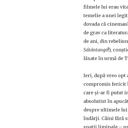
filmele lui erau vit
temelie a unei legi
dovada că cinemaul 
de grav ca literatur
de ani, din rebeliu
Sátántangó
!), conșt
lăsate în urmă de T
Ieri, după vreo opt
compromis fericit î
care și-ar fi putut i
absolutist în apucăt
despre ultimele lui
îndârji. Câini fără
spații liminale – u