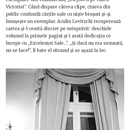
Victoriei”. Când dispare câteva clipe, cineva din
public confundă cărțile sale cu niște broșuri și-și
însușește un exemplar. Aculin Levitzchi recuperează
cartea și-l ceartă discret pe neisprăvit: deschide
volumul la primele pagini și-i arată dedicația ce
începe cu „Excelenței Sale…”. „Și dacă nu era semnată,
nu se face!”, îi bate el obrazul și se așază la loc.