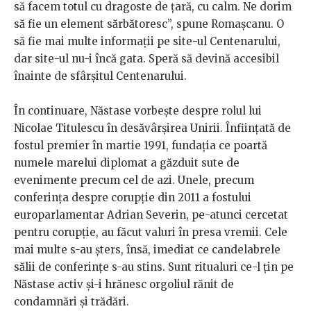
să facem totul cu dragoste de țară, cu calm. Ne dorim
să fie un element sărbătoresc”, spune Romașcanu. O
să fie mai multe informații pe site-ul Centenarului,
dar site-ul nu-i încă gata. Speră să devină accesibil
înainte de sfârșitul Centenarului.
În continuare, Năstase vorbește despre rolul lui
Nicolae Titulescu în desăvârșirea Unirii. Înființată de
fostul premier în martie 1991, fundația ce poartă
numele marelui diplomat a găzduit sute de
evenimente precum cel de azi. Unele, precum
conferința despre corupție din 2011 a fostului
europarlamentar Adrian Severin, pe-atunci cercetat
pentru corupție, au făcut valuri în presa vremii. Cele
mai multe s-au șters, însă, imediat ce candelabrele
sălii de conferințe s-au stins. Sunt ritualuri ce-l țin pe
Năstase activ și-i hrănesc orgoliul rănit de
condamnări și trădări.