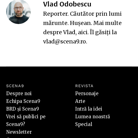
Vlad Odobescu
Reporter. Căutător prin lumi
mărunte. Hușean. Mai multe
despre Vlad,
aici
. Îl găsiți la
vlad@scena9.ro.
SCENA9
REVISTA
Despre noi
Personaje
Echipa Scena9
Arte
BRD și Scena9
Intră la idei
Vrei să publici pe
Lumea noastră
Scena9?
Special
Newsletter