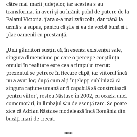
către mai-marii județelor, iar acestea s-au
transformat în averi și au hrănit polul de putere de la
Palatul Victoria. Țara s-a mai zvârcolit, dar până la
urmă s-a supus, pentru că știe și ea de vorbă bună și-i
plac oamenii cu prestanță.
„Unii gânditori susţin că, în esenţa existenţei sale,
singura dimensiune pe care o percepe conştiinţa
omului în realitate este cea a timpului trecut:
prezentul se petrece în fiecare clipă, iar viitorul încă
nu a avut loc; după cum alţi înţelepţi subliniază că
singura raţiune umană ar fi capabilă să construiască
pentru viitor”, rostea Năstase în 2002, cu ocazia unei
comemorări, în limbajul său de esență tare. Se poate
zice că Adrian Năstase modelează încă România din
bucăți mari de trecut.
***