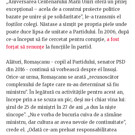
„Aniversarea Centenarului Marii Uniri oferă un prilej
excepțional – acela de a construi proiecte politice
bazate pe unire și pe solidaritate”, le-a transmis el
foștilor colegi. Năstase a simțit pe propria piele unde
poate duce lipsa de unitate a Partidului. În 2006, după
ce-a început să fie cercetat pentru corupție,
a fost
forțat să renunțe
la funcțiile în partid.
Alături, Romașcanu - copil al Partidului, senator PSD
din 2016 - continuă să vorbească despre el însuși.
Orice-ar urma, Romașcanu se arată „recunoscător
complexului de fapte care m-au determinat să fiu
ministru”. În legătură cu activitățile pentru acest an,
începe prin a se scuza un pic, deși nu-i chiar vina lui:
șirul de 25 de miniștri în 27 de ani „a dus la niște
sincope”. „Nu e vorba de bucuria cuiva de a rămâne
ministru, dar cultura ar avea nevoie de continuitate”,
crede el. „Odată ce-am preluat responsabilitatea