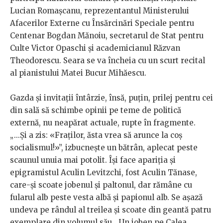
Lucian Romașcanu, reprezentantul Ministerului
Afacerilor Externe cu Însărcinări Speciale pentru
Centenar Bogdan Mănoiu, secretarul de Stat pentru
Culte Victor Opaschi și academicianul Răzvan
Theodorescu. Seara se va încheia cu un scurt recital
al pianistului Matei Bucur Mihăescu.
Gazda și invitații întârzie, însă, puțin, prilej pentru cei
din sală să schimbe opinii pe teme de politică
externă, nu neapărat actuale, rupte în fragmente.
„...Și a zis: «Fraților, ăsta vrea să arunce la coș
socialismul!»”, izbucnește un bătrân, aplecat peste
scaunul unuia mai potolit. Își face apariția și
epigramistul Aculin Levitzchi, fost Aculin Tănase,
care-și scoate jobenul și paltonul, dar rămâne cu
fularul alb peste vesta albă și papionul alb. Se așază
undeva pe rândul al treilea și scoate din geantă patru
exemplare din volumul său, „Un joben pe Calea