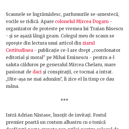
Scaunele se îngrămădesc, parfumurile se-amestecă,
vocile se ridică. Apare
colonelul Mircea Dogaru
-
organizator de proteste pe vremea lui Traian Băsescu
- și se așază lângă geam. Colegul meu de scaun se
oprește din lectura unui articol din
ziarul
Certitudinea
- publicație ce-l are drept „coordonator
editorial și moral” pe Mihai Eminescu - pentru a-l
saluta călduros pe generalul Mircea Chelaru, mare
pasionat de
daci
și conspirații, ce tocmai a intrat.
„Uite-așa ne mai adunăm”, îi zice el în timp ce dau
mâna.
***
Intră Adrian Năstase, însoțit de invitați. Fostul
premier poartă un costum albastru cu o tunică