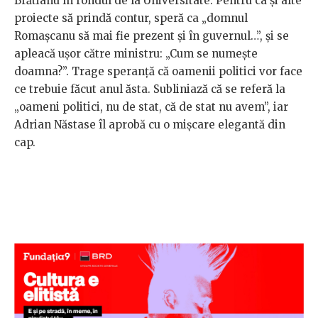
Brătianu în rondul de la Universitate. Pentru ca și alte
proiecte să prindă contur, speră ca „domnul
Romașcanu să mai fie prezent și în guvernul…”, și se
apleacă ușor către ministru: „Cum se numește
doamna?”. Trage speranță că oamenii politici vor face
ce trebuie făcut anul ăsta. Subliniază că se referă la
„oameni politici, nu de stat, că de stat nu avem”, iar
Adrian Năstase îl aprobă cu o mișcare elegantă din
cap.