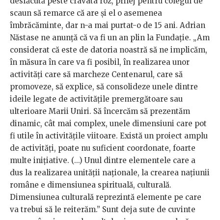
desfăcută peste cravata roz, prilej pentru colegul de
scaun să remarce că are și el o asemenea
îmbrăcăminte, dar n-a mai purtat-o de 15 ani. Adrian
Năstase ne anunță că va fi un an plin la Fundație. „Am
considerat că este de datoria noastră să ne implicăm,
în măsura în care va fi posibil, în realizarea unor
activități care să marcheze Centenarul, care să
promoveze, să explice, să consolideze unele dintre
ideile legate de activitățile premergătoare sau
ulterioare Marii Uniri. Să încercăm să prezentăm
dinamic, cât mai complex, unele dimensiuni care pot
fi utile în activitățile viitoare. Există un proiect amplu
de activități, poate nu suficient coordonate, foarte
multe inițiative. (...) Unul dintre elementele care a
dus la realizarea unității naționale, la crearea națiunii
române e dimensiunea spirituală, culturală.
Dimensiunea culturală reprezintă elemente pe care
va trebui să le reiterăm.” Sunt deja sute de cuvinte