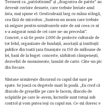
Termeni ca „patriotismul” și „dragostea de patrie” au
devenit cuvinte desuete, care trebuie înviate anul
ăsta, mai spune el. Gesticulează larg cu mâna stângă,
cea fără de microfon: „Suntem un neam care trebuie
să asigure pentru următoarele sute de ani ceea ce ni
s-a asigurat nouă de cei care ne-au precedat”.
Concret, o să fie peste 2.000 de proiecte culturale de
tot felul, organizate de fundații, asociații și instituții
publice din toată țara finanțate cu 150 de milioane de
lei, bani de la buget: concerte, sărbători câmpenești,
dezveliri de monumente, lansări de carte. Câte-un pic
din fiecare.
Năstase urmărește discursul cu capul dat ușor pe
spate. Se joacă cu degetele mari în poală. „Eu cred că
dincolo de greșelile pe care le facem, dincolo de
scăpările pe care le-avem, lucrurile sunt totuși sub
control și vom putea ieși cu capul sus. Ce-mi doresc e