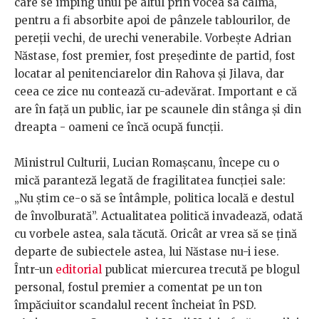
care se împing unul pe altul prin vocea sa calmă,
pentru a fi absorbite apoi de pânzele tablourilor, de
pereții vechi, de urechi venerabile. Vorbește Adrian
Năstase, fost premier, fost președinte de partid, fost
locatar al penitenciarelor din Rahova și Jilava, dar
ceea ce zice nu contează cu-adevărat. Important e că
are în față un public, iar pe scaunele din stânga și din
dreapta - oameni ce încă ocupă funcții.
Ministrul Culturii, Lucian Romașcanu, începe cu o
mică paranteză legată de fragilitatea funcției sale:
„Nu știm ce-o să se întâmple, politica locală e destul
de învolburată”. Actualitatea politică invadează, odată
cu vorbele astea, sala tăcută. Oricât ar vrea să se țină
departe de subiectele astea, lui Năstase nu-i iese.
Într-un
editorial
publicat miercurea trecută pe blogul
personal, fostul premier a comentat pe un ton
împăciuitor scandalul recent încheiat în PSD.