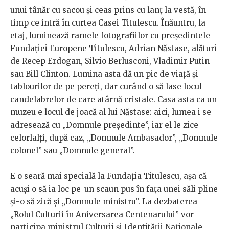
unui tânăr cu sacou și ceas prins cu lanț la vestă, în
timp ce intră în curtea Casei Titulescu. Înăuntru, la
etaj, luminează ramele fotografiilor cu președintele
Fundației Europene Titulescu, Adrian Năstase, alături
de Recep Erdogan, Silvio Berlusconi, Vladimir Putin
sau Bill Clinton. Lumina asta dă un pic de viață și
tablourilor de pe pereți, dar curând o să lase locul
candelabrelor de care atârnă cristale. Casa asta ca un
muzeu e locul de joacă al lui Năstase: aici, lumea i se
adresează cu „Domnule președinte”, iar el le zice
celorlalți, după caz, „Domnule Ambasador”, „Domnule
colonel” sau „Domnule general”.
E o seară mai specială la Fundația Titulescu, așa că
acuși o să ia loc pe-un scaun pus în fața unei săli pline
și-o să zică și „Domnule ministru”. La dezbaterea
„Rolul Culturii în Aniversarea Centenarului” vor
participa ministrul Culturii și Identității Naționale