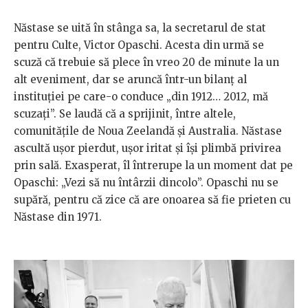
Năstase se uită în stânga sa, la secretarul de stat
pentru Culte, Victor Opaschi. Acesta din urmă se
scuză că trebuie să plece în vreo 20 de minute la un
alt eveniment, dar se aruncă într-un bilanț al
instituției pe care-o conduce „din 1912… 2012, mă
scuzați”. Se laudă că a sprijinit, între altele,
comunitățile de Noua Zeelandă și Australia. Năstase
ascultă ușor pierdut, ușor iritat și își plimbă privirea
prin sală. Exasperat, îl întrerupe la un moment dat pe
Opaschi: „Vezi să nu întârzii dincolo”. Opaschi nu se
supără, pentru că zice că are onoarea să fie prieten cu
Năstase din 1971.