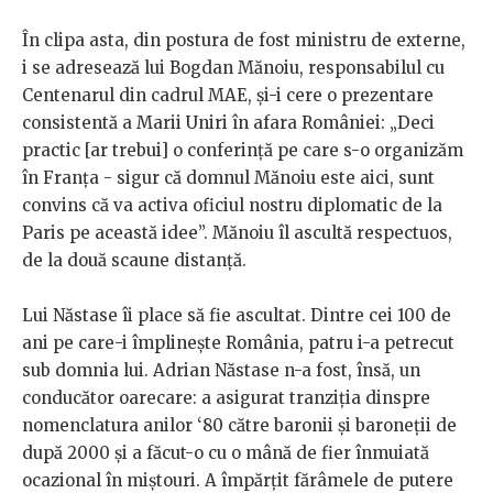
În clipa asta, din postura de fost ministru de externe,
i se adresează lui Bogdan Mănoiu, responsabilul cu
Centenarul din cadrul MAE, și-i cere o prezentare
consistentă a Marii Uniri în afara României: „Deci
practic [ar trebui] o conferință pe care s-o organizăm
în Franța - sigur că domnul Mănoiu este aici, sunt
convins că va activa oficiul nostru diplomatic de la
Paris pe această idee”. Mănoiu îl ascultă respectuos,
de la două scaune distanță.
Lui Năstase îi place să fie ascultat. Dintre cei 100 de
ani pe care-i împlinește România, patru i-a petrecut
sub domnia lui. Adrian Năstase n-a fost, însă, un
conducător oarecare: a asigurat tranziția dinspre
nomenclatura anilor ‘80 către baronii și baroneții de
după 2000 și a făcut-o cu o mână de fier înmuiată
ocazional în miștouri. A împărțit fărâmele de putere