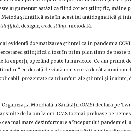
este argumentat astăzi ca fiind corect științific, mâine p
. Metoda științifică este în acest fel antidogmatică și i
tiințifică
, desigur,
crede știința
niciodată.
 mai evidentă dogmatizarea științei ca în pandemia COVI
cercetarea științifică a fost în prim-plan timp de peste p
de la experți, sperând poate la miracole. Ce am primit de
titudini” cu durată de viață mai scurtă decât a unui om 
licabil prezentate ca triumfuri ale științei și înainte, 
, Organizația Mondială a Sănătății (OMS) declara pe Twi
ransmite de la om la om. OMS tocmai preluase pe nemest
ze cea mai mare dezinformare a începutului pandemiei, u