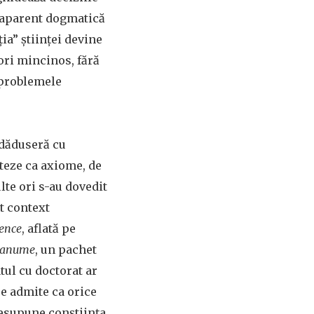
m aparent dogmatică
ția” științei devine
ori mincinos, fără
 problemele
 dăduseră cu
teze ca axiome, de
lte ori s-au dovedit
st context
ience
, aflată pe
ă anume
, un pachet
tul cu doctorat ar
re admite ca orice
presupune conștiința