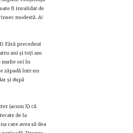
oate fi invalidat de
ntrinsec modestă.
Ai
D. Fără precedent
atru ani și toți am
 multe ori în
de zăpadă într-un
dar și după
tter (acum X) că
ecate de la
na care avea să dea