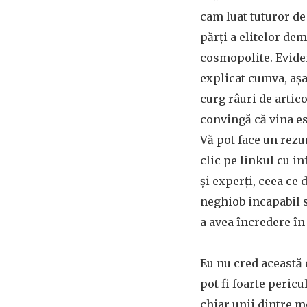
cam luat tuturor d
părți a elitelor de
cosmopolite. Evide
explicat cumva, așa
curg râuri de artico
convingă că vina es
Vă pot face un rezu
clic pe linkul cu in
și experți, ceea ce 
neghiob incapabil 
a avea încredere în 
Eu nu cred această 
pot fi foarte pericu
chiar unii dintre me