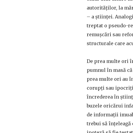
autorităților, la m
– a științei. Analog
treptat o pseudo-re
remușcări sau refor
structurale care ac
De prea multe ori î
pumnul în masă că s
prea multe ori au î
corupți sau ipocriț
încrederea în știin
buzele oricărui inf
de informații imuab
trebui să înțeleagă 
ipoteză să fie test