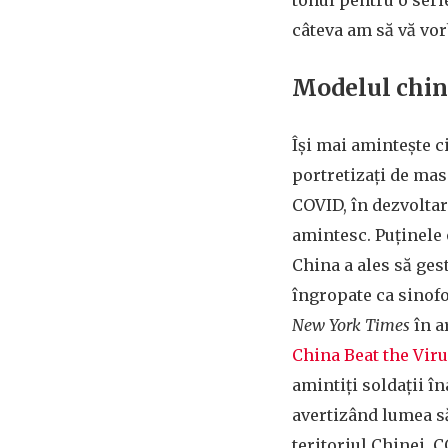
tonul pentru o ser
câteva am să vă vo
Modelul chin
Își mai amintește c
portretizați de mas
COVID, în dezvoltar
amintesc. Puținele 
China a ales să ges
îngropate ca sinofob
New York Times
în a
China Beat the Vir
amintiți soldații î
avertizând lumea să
teritoriul Chinei, 