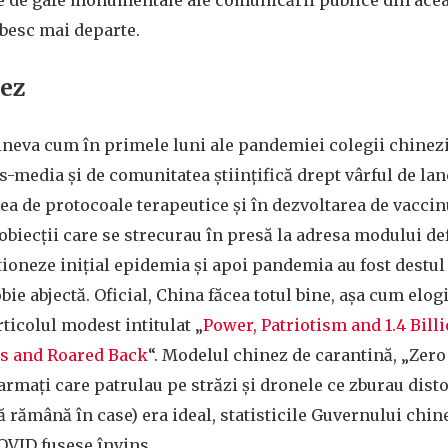
ie de gafe monumentale ale comunicării publice din ace
rbesc mai departe.
ez
ineva cum în primele luni ale pandemiei colegii chinezi
s-media și de comunitatea științifică drept vârful de la
ea de protocoale terapeutice și în dezvoltarea de vaccin
obiecții care se strecurau în presă la adresa modului def
tioneze inițial epidemia și apoi pandemia au fost destu
ie abjectă. Oficial, China făcea totul bine, așa cum elog
rticolul modest intitulat „
Power, Patriotism and 1.4 Bill
us and Roared Back
“. Modelul chinez de carantină, „Zer
narmați care patrulau pe străzi și dronele ce zburau disto
 rămână în case) era ideal, statisticile Guvernului chine
COVID fusese învins.