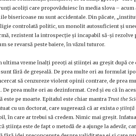
ărunți acoliți care propovăduiesc în media slova – acu
iile bisericoase nu sunt accidentale. Din păcate, „institu
ligie controlată politic, un monolit autosuficient și une
mă, rezistent la introspecție și incapabil să-și rezolve
um se revarsă peste baiere, în văzul tuturor.
n ultima vreme înalți preoți ai științei au greșit după ce
unt fără de greșeală. De prea multe ori au formulat ipo
ncercat să cenzureze violent opinii contrare, de prea mu
i. De prea multe ori au dezinformat. Cred și eu că în ace
ță este pe moarte. Epitaful este chiar mantra
Trust the Sc
atuat cu un doctorat, care sugerează că ar exista
o științ
il, în care ar trebui să credem. Nimic mai greșit. Infatua
că știința este de fapt o metodă de a ajunge la adevăr, ca
ată fără idei preconcepute despre validitatea ei și care 