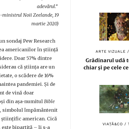
adevărul.“
m-ministrul Noii Zeelande, 19
martie 2020)
 un sondaj Pew Research
a americanilor în știință
ARTE VIZUALE
ădere. Doar 57% dintre
Grădinarul udă to
iderau că știința are un
chiar și pe cele c
ietate, o scădere de 16%
naintea pandemiei. Și de
nt de vină doar
oși din așa-numitul
Bible
.), simbolul împământenit
 științific american. Cică
VIAȚĂ&CO
/
este bipartită – li s-a