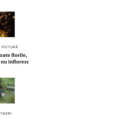
/
PICTURĂ
ate florile,
e nu înfloresc
TINERI