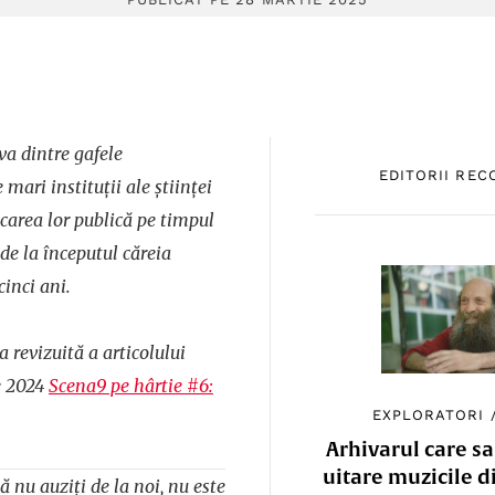
eva dintre gafele
EDITORII RE
ari instituții ale științei
carea lor publică pe timpul
e la începutul căreia
cinci ani.
 revizuită a articolului
e 2024
Scena9 pe hârtie #6:
EXPLORATORI
Arhivarul care sa
uitare muzicile d
 nu auziți de la noi, nu este