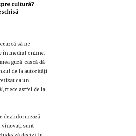
spre cultură?
eschisă
încearcă să ne
e
în mediul online.
timea gură-cască dă
nkul de la autorități
retizat ca un
ii
, trece astfel de la
are dezinformează
i vinovați sunt
 ghidează deciziile