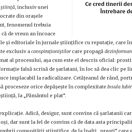
Ce cred tinerii de
e
știință
, inclusiv unei
Întrebare d
mocrate din orașele
nt, fenomenul trebuia
 că de vreun an încoace
le și editoriale în jurnale științifice cu reputație, care 
te exclusiv a
conspiraționiștilor
care propagă
dezinformar
mat al procesului, așa cum este el descris oficial: pros
formație falsă scrisă de șarlatani, în loc să dea clic pe li
duce implacabil la radicalizare. Cetățeanul de rând, port
să proceseze orice depășește în complexitate
Insula Iubir
știință, la „Pământul e plat“.
explicație. Adică, desigur, sunt convins că șarlatanii c
loși, dar sunt la fel de convins că de data asta principali
mbrii comunității științifice, de la înalți „preoți“ care