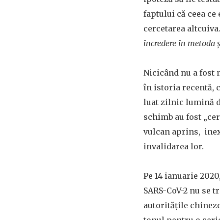
faptului că ceea ce 
cercetarea altcuiva
încredere în metoda ș
Nicicând nu a fost
în istoria recentă, 
luat zilnic lumină 
schimb au fost „cer
vulcan aprins, inexp
invalidarea lor.
Pe 14 ianuarie 2020
SARS-CoV-2 nu se t
autoritățile chine