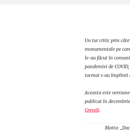
Un tur critic prin cât
monumentale pe care m
le-au făcut în comuni
pandemiei de COVID, d
tocmai s-au împlinit 
Aceasta este versiunea
publicat în decembri
Greșeli
.
Motto: „Dacă