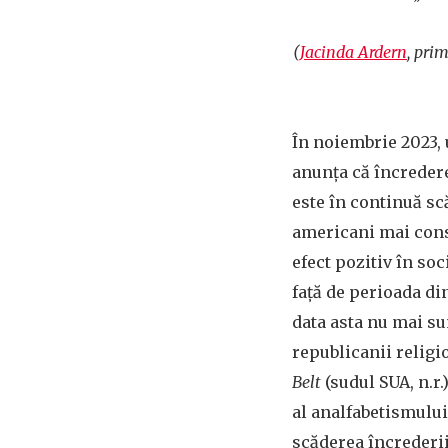
(
Jacinda Ardern
, pri
În noiembrie 2023,
anunța că încredere
este în continuă sc
americani mai cons
efect pozitiv în soc
față de perioada di
data asta nu mai su
republicanii religi
Belt
(sudul SUA, n.r
al analfabetismului
scăderea încrederii 