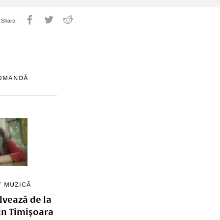
COMANDĂ
/
MUZICĂ
lvează de la
in Timișoara