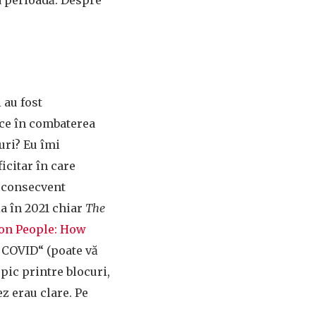
a perioadă. Despre
 au fost
nce în combaterea
uri? Eu îmi
icitar în care
l consecvent
ia în 2021 chiar
The
ion People: How
o COVID“ (poate vă
pic printre blocuri,
z erau clare. Pe