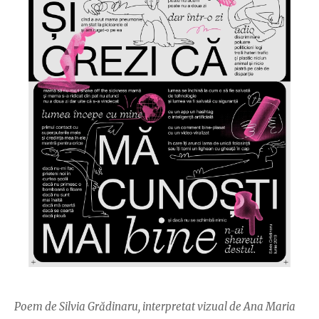
Poem de Silvia Grădinaru, interpretat vizual de Ana Maria