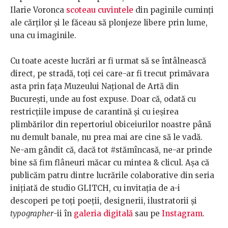
Ilarie Voronca
scoteau cuvintele
din paginile cuminți
ale cărților și le făceau să plonjeze libere prin lume,
una cu imaginile.
Cu toate aceste lucrări ar fi urmat să se întâlnească
direct, pe stradă, toți cei care-ar fi trecut primăvara
asta prin fața Muzeului Național de Artă din
București, unde au fost expuse. Doar că, odată cu
restricțiile impuse de carantină și cu ieșirea
plimbărilor din repertoriul obiceiurilor noastre până
nu demult banale, nu prea mai are cine să le vadă.
Ne-am gândit că, dacă tot #stămîncasă, ne-ar prinde
bine să fim flâneuri măcar cu mintea & clicul. Așa că
publicăm patru dintre lucrările colaborative din seria
inițiată de studio GLITCH, cu invitația de a-i
descoperi pe toți poeții, designerii, ilustratorii și
typographer
-ii în
galeria digitală
sau pe
Instagram
.