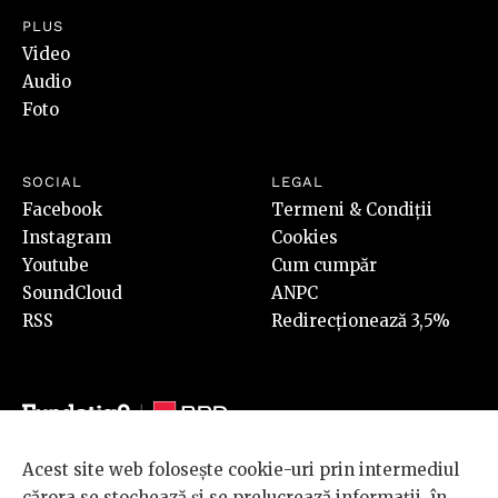
PLUS
Video
Audio
Foto
SOCIAL
LEGAL
Facebook
Termeni & Condiții
Instagram
Cookies
Youtube
Cum cumpăr
SoundCloud
ANPC
RSS
Redirecționează 3,5%
Acest site web folosește cookie-uri prin intermediul
© 2026 BRD Groupe Société Générale, toate drepturile rezervate.
cărora se stochează și se prelucrează informații, în