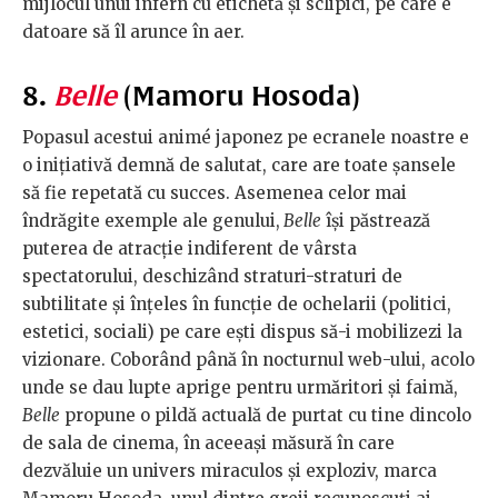
mijlocul unui infern cu etichetă și sclipici, pe care e
datoare să îl arunce în aer.
8.
Belle
(Mamoru Hosoda)
Popasul acestui animé japonez pe ecranele noastre e
o inițiativă demnă de salutat, care are toate șansele
să fie repetată cu succes. Asemenea celor mai
îndrăgite exemple ale genului,
Belle
își păstrează
puterea de atracție indiferent de vârsta
spectatorului, deschizând straturi-straturi de
subtilitate și înțeles în funcție de ochelarii (politici,
estetici, sociali) pe care ești dispus să-i mobilizezi la
vizionare. Coborând până în nocturnul web-ului, acolo
unde se dau lupte aprige pentru urmăritori și faimă,
Belle
propune o pildă actuală de purtat cu tine dincolo
de sala de cinema, în aceeași măsură în care
dezvăluie un univers miraculos și exploziv, marca