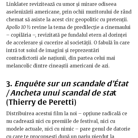
Linklater revizitează cu umor și mirare odiseea
aselenizării americane, prin ochii muritorului de rând
chemat să asiste la acest circ geopolitic cu pretenții.
Apollo 10 ½
revine la tema de predilecție a cinemaului
– copilăria –, revizitată pe fundalul etern al dorinței
de accelerare și cucerire al societății. O fabulă în care
intră tot soiul de imagini și reprezentări
contradictorii ale națiunii, din partea celui mai
melancolic dintre cineaștii americani de azi.
3.
Enquête sur un scandale d’État
/ Ancheta unui scandal de sta
t
(Thierry de Peretti)
Distribuirea acestui film la noi – opțiune radicală ce
nu cadrează nici cu premiile de festival, nici cu
modele actuale, nici cu nimic – pare genul de datorie
cu care te procopsești după un pariu pierdut la