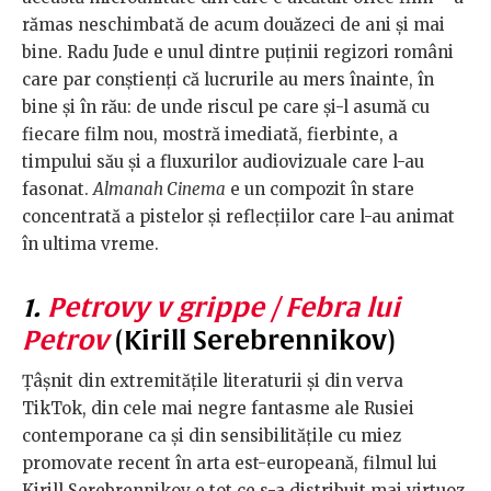
rămas neschimbată de acum douăzeci de ani și mai
bine. Radu Jude e unul dintre puținii regizori români
care par conștienți că lucrurile au mers înainte, în
bine și în rău: de unde riscul pe care și-l asumă cu
fiecare film nou, mostră imediată, fierbinte, a
timpului său și a fluxurilor audiovizuale care l-au
fasonat.
Almanah Cinema
e un compozit în stare
concentrată a pistelor și reflecțiilor care l-au animat
în ultima vreme.
1.
Petrovy v grippe / Febra lui
Petrov
(Kirill Serebrennikov)
Țâșnit din extremitățile literaturii și din verva
TikTok, din cele mai negre fantasme ale Rusiei
contemporane ca și din sensibilitățile cu miez
promovate recent în arta est-europeană, filmul lui
Kirill Serebrennikov e tot ce s-a distribuit mai virtuoz,