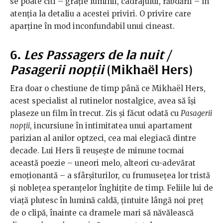
se poate citi – grație luminii, cadrajului, răbdării – în
atenția la detaliu a acestei priviri. O privire care
aparține în mod inconfundabil unui cineast.
6.
Les Passagers de la nuit /
Pasagerii nopții
(Mikhaël Hers)
Era doar o chestiune de timp până ce Mikhaël Hers,
acest specialist al rutinelor nostalgice, avea să își
plaseze un film în trecut. Zis și făcut odată cu
Pasagerii
nopții
, incursiune în intimitatea unui apartament
parizian al anilor optzeci, cea mai elegiacă dintre
decade. Lui Hers îi reușește de minune tocmai
această poezie – uneori melo, alteori cu-adevărat
emoționantă – a sfârșiturilor, cu frumusețea lor tristă
și noblețea speranțelor înghițite de timp. Feliile lui de
viață plutesc în lumină caldă, țintuite lângă noi preț
de o clipă, înainte ca dramele mari să năvălească