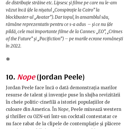
de distribuție străine etc. Lipsesc și filme pe care nu le-am
văzut încă (de la nișatul „Conspirație la Cairo” la
blockbuster-ul „Avatar”). Dar topul, în ansamblul său,
rămâne reprezentativ pentru ce s-a adus – și ce nu (de
pildă, cele mai importante filme de la Cannes: „EO”, „Crimes
of the Future” și „Pacifiction”) – pe marile ecrane românești
în 2022.
*
10.
Nope
(Jordan Peele)
Jordan Peele face încă o dată demonstrația marilor
resurse de talent și invenție puse în slujba revizitării
în cheie politic-cinefilă a istoriei populațiilor de
culoare din America. În
Nope
, Peele mixează western
și thriller cu OZN-uri într-un cocktail contestatar ce
nu face rabat de la clipele de contemplație și plăcere