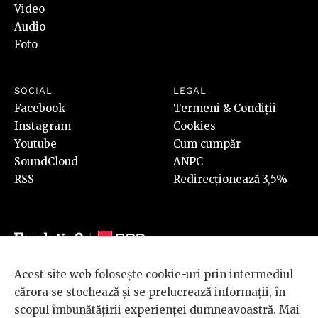
Video
Audio
Foto
SOCIAL
LEGAL
Facebook
Termeni & Condiții
Instagram
Cookies
Youtube
Cum cumpăr
SoundCloud
ANPC
RSS
Redirecționează 3,5%
Acest site web folosește cookie-uri prin intermediul
© 2026 BRD Groupe Société Générale, toate drepturile rezervate.
cărora se stochează și se prelucrează informații, în
Scena 9 este un proiect sustinut de
BRD GROUPE SOCIÉTÉ
scopul îmbunătățirii experienței dumneavoastră. Mai