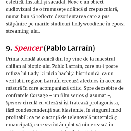
estetică. Instabil și sacadat,
Nope
e un obiect
audiovizual de o frumusețe adâncă și crepusculară,
numai bun să reflecte dezorientarea care a pus
stăpânire pe marile studiouri hollywoodiene în epoca
streaming-ului.
9.
Spencer
(Pablo Larraín)
Prima blondă atomică din top vine de la maestrul
chilian al biopic-ului Pablo Larraín, care nu-i poate
refuza lui Lady Di nicio hachiță histrionică: ca un
veritabil regizor, Larraín creează afectuos în aceeași
măsură în care acompaniază critic. Spre deosebire de
confratele Corsage – un film serios și asumat –,
Spencer
circulă cu viteză și își tratează protagonista,
fără condescendență sau blasfemie, în singurul mod
profitabil: ca pe o actriță de telenovelă puternică și
emancipată, care s-a întâmplat să nimerească în