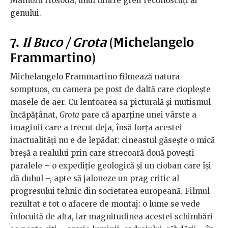
Mamoru Hosoda, unul dintre greii recunoscuți ai
genului.
7.
Il Buco / Grota
(Michelangelo
Frammartino)
Michelangelo Frammartino filmează natura
somptuos, cu camera pe post de daltă care cioplește
masele de aer. Cu lentoarea sa picturală și mutismul
încăpățânat,
Grota
pare că aparține unei vârste a
imaginii care a trecut deja, însă forța acestei
inactualități nu e de lepădat: cineastul găsește o mică
breșă a realului prin care strecoară două povești
paralele – o expediție geologică și un cioban care își
dă duhul –, apte să jaloneze un prag critic al
progresului tehnic din societatea europeană. Filmul
rezultat e tot o afacere de montaj: o lume se vede
înlocuită de alta, iar magnitudinea acestei schimbări