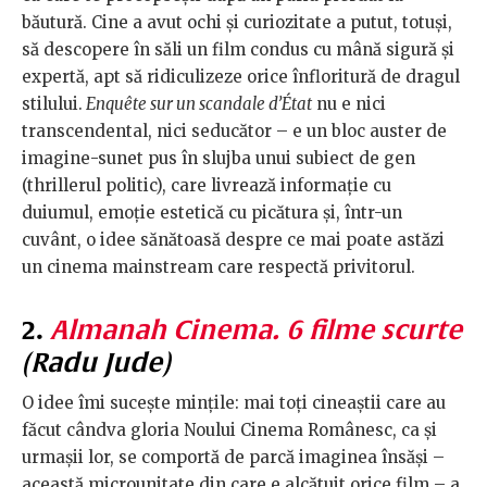
băutură. Cine a avut ochi și curiozitate a putut, totuși,
să descopere în săli un film condus cu mână sigură și
expertă, apt să ridiculizeze orice înfloritură de dragul
stilului.
Enquête sur un scandale d’État
nu e nici
transcendental, nici seducător – e un bloc auster de
imagine-sunet pus în slujba unui subiect de gen
(thrillerul politic), care livrează informație cu
duiumul, emoție estetică cu picătura și, într-un
cuvânt, o idee sănătoasă despre ce mai poate astăzi
un cinema mainstream care respectă privitorul.
2.
Almanah Cinema. 6 filme scurte
(Radu Jude)
O idee îmi sucește mințile: mai toți cineaștii care au
făcut cândva gloria Noului Cinema Românesc, ca și
urmașii lor, se comportă de parcă imaginea însăși –
această microunitate din care e alcătuit orice film – a