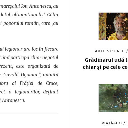
 mareșalul Ion Antonescu, au
atul ultranaționalist Călin
ai poporului român, care „au
 legionar are loc în fiecare
ARTE VIZUALE
 când participa chiar nepotul
Grădinarul udă to
ezent, este organizată de
chiar și pe cele c
on Gavrilă Ogoranu”, numită
ru al Frăției de Cruce,
ret a legionarilor, deținut
ui Antonescu.
VIAȚĂ&CO
/