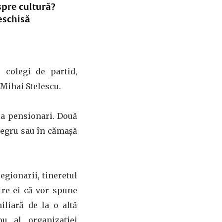
spre cultură?
eschisă
3 colegi de partid,
 Mihai Stelescu.
 la pensionari. Două
negru sau în cămașă
egionarii, tineretul
ntre ei că vor spune
iliară de la o altă
u al organizației