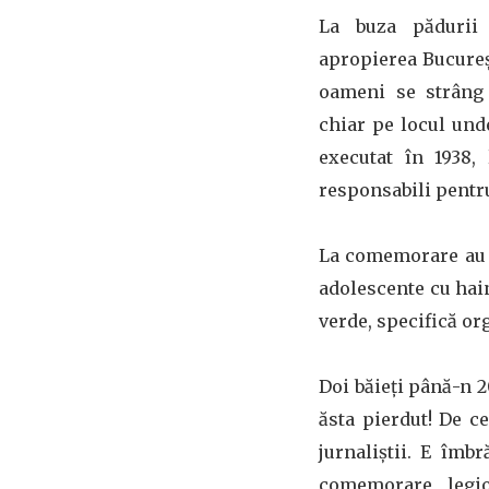
La buza pădurii 
apropierea Bucureș
oameni se strâng î
chiar pe locul unde
executat în 1938, 
responsabili pentru
La comemorare au ve
adolescente cu hai
verde, specifică or
Doi băieți până-n 2
ăsta pierdut! De ce
jurnaliștii. E îmb
comemorare legio