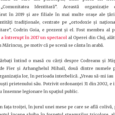
e „Comunitatea Identitară”. Această organizație d
rut în 2019 și are filiale în mai multe orașe ale țări
ntități tradiționale, centrate pe „ortodoxie și naționa
itare”, Codrin Goia, e prezent și el. Fost membru al p
a
a întrerupt în 2017 un spectacol
al Operei din Cluj, ală
in Mărincuș, pe motiv că pe scenă se cânta în arabă.
 bărbați întind o masă cu cărți despre Codreanu și Mi
de Fier și Arhanghelul Mihail, două dintre numele p
rganizația lor, în perioada interbelică. „Vreau să-mi iau
uști prietenului său. Potrivit ordonanței 31 din 2002, e 
cu însemne legionare în spațiul public.
 fața troiței, în jurul unei mese pe care se află coliv
reotul începe slujba în foșnetul steagurilor tricolore, 