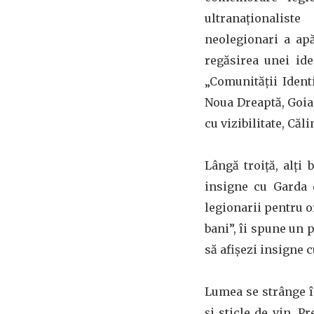
ultranaționalist
neolegionari a apă
regăsirea unei ide
„Comunității Ident
Noua Dreaptă, Goi
cu vizibilitate, Căl
Lângă troiță, alți
insigne cu Garda 
legionarii pentru o
bani”, îi spune un p
să afișezi insigne 
Lumea se strânge în
și sticle de vin. P