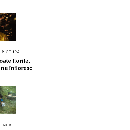
/
PICTURĂ
ate florile,
e nu înfloresc
TINERI