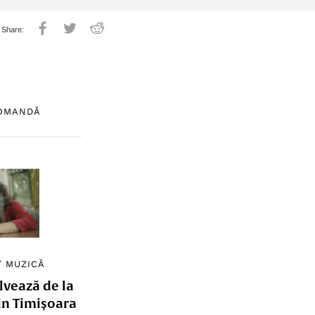
COMANDĂ
/
MUZICĂ
lvează de la
in Timișoara