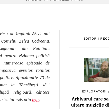
ie, s-au împlinit 86 de ani
EDITORII RE
Corneliu Zelea Codreanu,
 Legionare din România
tă pentru viziunea politică
u numeroase episoade de
potriva evreilor, romilor,
politice. Aproximativ 70 de
unat la Tâncăbești să-l
EXPLORATORI
jbă religioasă, cântece
Arhivarul care sa
azist, interzis prin
lege
.
uitare muzicile d