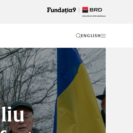
EN
liu