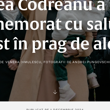
ea Codreanu a 
emorat cu sal
st în prag de al
DE
VENERA DIMULESCU
, FOTOGRAFII DE
ANDREI PUNGOVSCH
PUBLICAT PE 1 DECEMBRIE 2024