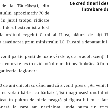
Ce cred tinerii de
de la Tâncăbești, din
Întrebare d
tiului, aproximativ 70 de
n jurul troiței ridicate
 liderul extremist a fost
la ordinul regelui Carol al II-lea, alături de alți 1
 asasinarea prim-ministrului I.G. Duca și a deputatului
nit participanți de toate vârstele, de la adolescenți,
ne colorate ies în evidență din mulțimea îmbrăcată în 
ganizației legionare.
0 de ani chicotesc când aud că a venit presa. „Au venit l
 nu votați bărbat cu bărbat?!”, își imaginează unul di
răcat în palton de piele neagră și figura lui mi-e fam
nară la care am participat, unde purta un trico