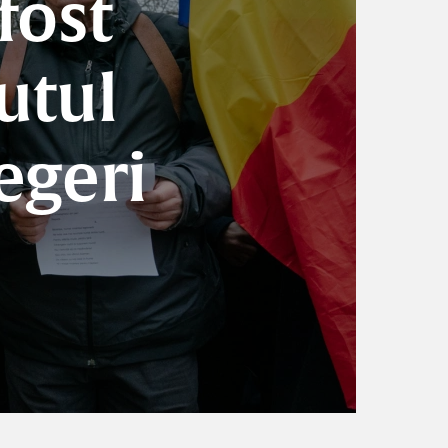
fost
utul
egeri
I