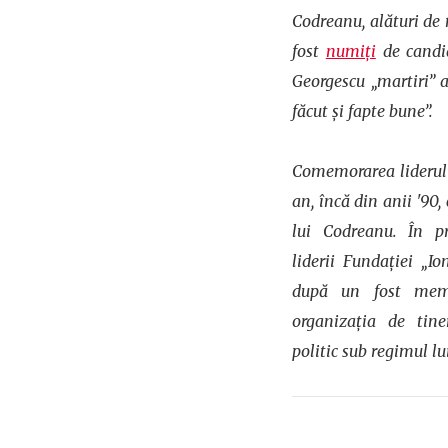
Codreanu, alături de
fost
numiți
de candid
Georgescu „martiri” 
făcut și fapte bune”.
Comemorarea liderului
an, încă din anii '90,
lui Codreanu. În pr
liderii Fundației „I
după un fost memb
organizația de tine
politic sub regimul l