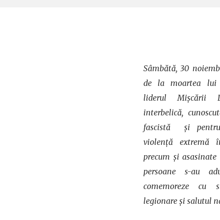
Sâmbătă, 30 noiembr
de la moartea lui 
liderul Mișcării
interbelică, cunoscu
fascistă și pentr
violență extremă îm
precum și asasinate 
persoane s-au ad
comemoreze cu slu
legionare și salutul n