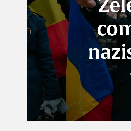
Zel
com
nazi