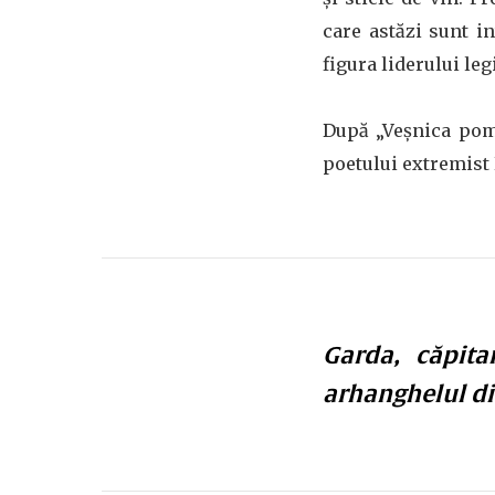
care astăzi sunt i
figura liderului le
După „Veșnica pome
poetului extremist
Garda, căpita
arhanghelul di