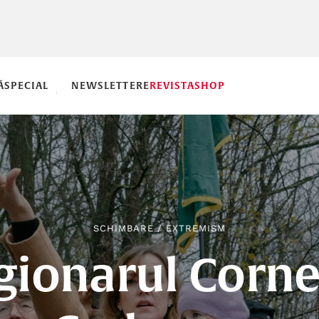
Ă
SPECIAL
NEWSLETTERE
REVISTA
SHOP
SCHIMBARE
/
EXTREMISM
gionarul Corne