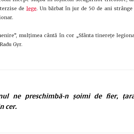
nterzise de
lege
. Un bărbat în jur de 50 de ani strânge
gionar.
nire”, mulțimea cântă în cor „Sfânta tinerețe legiona
 Radu Gyr.
nul ne preschimbă-n șoimi de fier, țara
n cer.