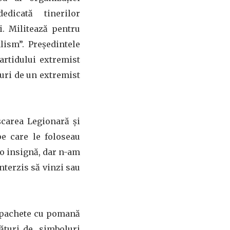
edicată tinerilor
i. Militează pentru
lism”. Președintele
artidului extremist
turi de un extremist
șcarea Legionară și
e care le foloseau
 o insignă, dar n-am
interzis să vinzi sau
ă, pachete cu pomană
alături de simboluri