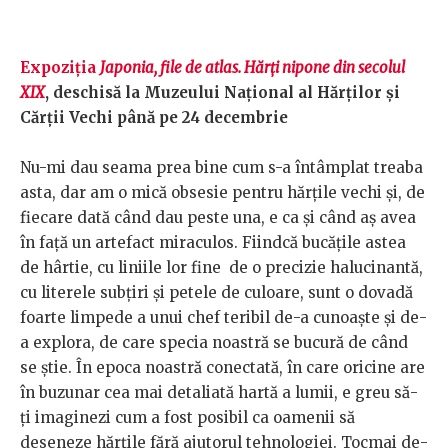
Expoziția
Japonia, file de atlas. Hărți nipone din secolul
XIX
, deschisă la Muzeului Național al Hărților și
Cărții Vechi până pe 24 decembrie
Nu-mi dau seama prea bine cum s-a întâmplat treaba
asta, dar am o mică obsesie pentru hărțile vechi și, de
fiecare dată când dau peste una, e ca și când aș avea
în față un artefact miraculos. Fiindcă bucățile astea
de hârtie, cu liniile lor fine de o precizie halucinantă,
cu literele subțiri și petele de culoare, sunt o dovadă
foarte limpede a unui chef teribil de-a cunoaște și de-
a explora, de care specia noastră se bucură de când
se știe. În epoca noastră conectată, în care oricine are
în buzunar cea mai detaliată hartă a lumii, e greu să-
ți imaginezi cum a fost posibil ca oamenii să
deseneze hărțile fără ajutorul tehnologiei. Tocmai de-