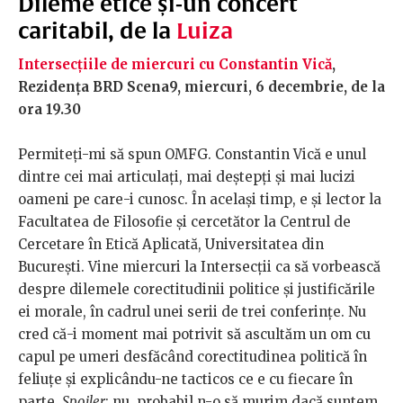
Dileme etice și-un concert
caritabil, de la
Luiza
Intersecțiile de miercuri cu Constantin Vică
,
Rezidența BRD Scena9, miercuri, 6 decembrie, de la
ora 19.30
Permiteți-mi să spun OMFG. Constantin Vică e unul
dintre cei mai articulați, mai deștepți și mai lucizi
oameni pe care-i cunosc. În același timp, e și lector la
Facultatea de Filosofie și cercetător la Centrul de
Cercetare în Etică Aplicată, Universitatea din
București. Vine miercuri la Intersecții ca să vorbească
despre dilemele corectitudinii politice și justificările
ei morale, în cadrul unei serii de trei conferințe. Nu
cred că-i moment mai potrivit să ascultăm un om cu
capul pe umeri desfăcând corectitudinea politică în
feliuțe și explicându-ne tacticos ce e cu fiecare în
parte.
Spoiler
: nu, probabil n-o să murim dacă suntem