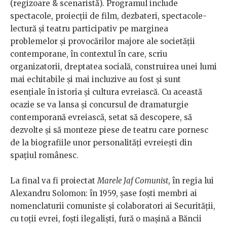
(regizoare & scenaristă). Programul include
spectacole, proiecții de film, dezbateri, spectacole-
lectură și teatru participativ pe marginea
problemelor și provocărilor majore ale societății
contemporane, în contextul în care, scriu
organizatorii, dreptatea socială, construirea unei lumi
mai echitabile și mai incluzive au fost şi sunt
esențiale în istoria şi cultura evreiască. Cu această
ocazie se va lansa şi concursul de dramaturgie
contemporană evreiască, setat să descopere, să
dezvolte și să monteze piese de teatru care pornesc
de la biografiile unor personalități evreiești din
spaţiul românesc.
La final va fi proiectat
Marele Jaf Comunist
, în regia lui
Alexandru Solomon: în 1959, şase foști membri ai
nomenclaturii comuniste și colaboratori ai Securității,
cu toții evrei, foști ilegaliști, fură o mașină a Băncii