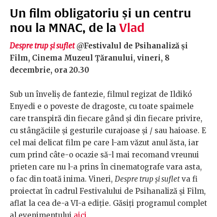
Un film obligatoriu și un centru
nou la MNAC, de la
Vlad
Despre trup și suflet
@Festivalul de Psihanaliză și
Film, Cinema Muzeul Țăranului, vineri, 8
decembrie, ora 20.30
Sub un înveliș de fantezie, filmul regizat de Ildikó
Enyedi e o poveste de dragoste, cu toate spaimele
care transpiră din fiecare gând și din fiecare privire,
cu stângăciile și gesturile curajoase și / sau haioase. E
cel mai delicat film pe care l-am văzut anul ăsta, iar
cum prind câte-o ocazie să-l mai recomand vreunui
prieten care nu l-a prins în cinematografe vara asta,
o fac din toată inima. Vineri,
Despre trup și suflet
va fi
proiectat în cadrul Festivalului de Psihanaliză și Film,
aflat la cea de-a VI-a ediție. Găsiți programul complet
al evenimentului
aici
.