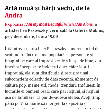
Artă nouă și hărți vechi, de la
Andra
Expoziția
I Am My Most Beautiful When I Am Alone
, a
artistei Lea Rasovszky, vernisată la Galeria Mobius,
pe 7 decembrie, la ora 19.00
Întâlnirea cu arta Leei Rasovszky e mereu un fel de
scufundare într-o lume populată cu personaje și
imagini pe care ai impresia că le știi așa de bine, dar
imediat începi să te îndoiești dacă chiar le știi.
Împreună, ele sunt distribuția și recuzita unui
subconștient colectiv de dată recentă, alimentat de
cultura pop, meme-uri, mode, trenduri. Întâlnești în
lucrările ei oameni reali, care par ficțiuni, și ficțiuni
așa de familiare, că par de-adevăratelea. Aveți timp
până pe 31 ianuarie să mergeți la expoziția ei