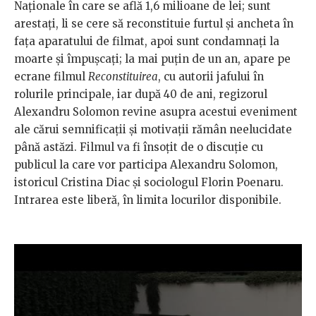
Naționale în care se află 1,6 milioane de lei; sunt
arestaţi, li se cere să reconstituie furtul și ancheta în
fața aparatului de filmat, apoi sunt condamnați la
moarte și împușcați; la mai puțin de un an, apare pe
ecrane filmul
Reconstituirea
, cu autorii jafului în
rolurile principale, iar după 40 de ani, regizorul
Alexandru Solomon revine asupra acestui eveniment
ale cărui semnificații și motivații rămân neelucidate
până astăzi. Filmul va fi însoţit de o discuție cu
publicul la care vor participa Alexandru Solomon,
istoricul Cristina Diac și sociologul Florin Poenaru.
Intrarea este liberă, în limita locurilor disponibile.