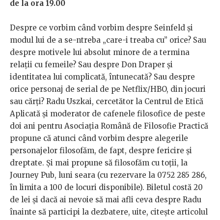
de la ora 19.00
Despre ce vorbim când vorbim despre Seinfeld și
modul lui de a se-ntreba „care-i treaba cu” orice? Sau
despre motivele lui absolut minore de a termina
relații cu femeile? Sau despre Don Draper și
identitatea lui complicată, întunecată? Sau despre
orice personaj de serial de pe Netflix/HBO, din jocuri
sau cărți? Radu Uszkai, cercetător la Centrul de Etică
Aplicată și moderator de cafenele filosofice de peste
doi ani pentru Asociația Română de Filosofie Practică
propune că atunci când vorbim despre alegerile
personajelor filosofăm, de fapt, despre fericire și
dreptate. Și mai propune să filosofăm cu toții, la
Journey Pub, luni seara (cu rezervare la 0752 285 286,
în limita a 100 de locuri disponibile). Biletul costă 20
de lei și dacă ai nevoie să mai afli ceva despre Radu
înainte să participi la dezbatere, uite, citește articolul