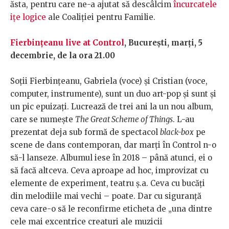
ăsta, pentru care ne-a ajutat să descâlcim
încurcatele
ițe logice
ale Coaliției pentru Familie.
Fierbințeanu live at Control
, București, marți, 5
decembrie, de la ora 21.00
Soții Fierbințeanu, Gabriela (voce) și Cristian (voce,
computer, instrumente), sunt un duo art-pop și sunt și
un pic epuizați. Lucrează de trei ani la un nou album,
care se numește
The Great Scheme of Things
. L-au
prezentat deja sub formă de spectacol
black-box
pe
scene de dans contemporan, dar marți în Control n-o
să-l lanseze. Albumul iese în 2018 – până atunci, ei o
să facă altceva. Ceva aproape ad hoc, improvizat cu
elemente de experiment, teatru ș.a. Ceva cu bucăți
din melodiile mai vechi – poate. Dar cu siguranță
ceva care-o să le reconfirme eticheta de „una dintre
cele mai excentrice creaturi ale muzicii