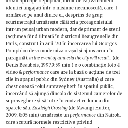
urban aproape depopulat, locuit de câţiva oameni
identici angajaţi într-o misiune necunoscută, care-l
urmăresc pe unul dintre ei, desprins de grup;
scurtmetrajul urmăreşte călătoria protagonistului
într-un peisaj urban modern, dar deprimant de steril
(acţiunea fiind filmată în districtul Beaugrenelle din
Paris, construit în anii ’70 în încercarea lui Georges
Pompidou de-a moderniza oraşul şi ajuns acum în
paragină).
in the event of amnesia the city will recall…
(de
Denis Beaubois, 1997,9:59 min ) e o combinaţie foto &
video &
performance
care are la bază o acţiune de trei
zile în spaţiul public din Sydney (Australia) şi care
chestionează rolul supravegherii în spaţiul public,
încercând să ajungă dincolo de sistemul camerelor de
supraveghere şi să intre în contact cu lumea din
spatele său.
Eastleigh Crossing
(de Mwangi Hutter,
2009, 8:05 min) urmăreşte un
performance
din Nairobi
care scutură normele restrictive privind