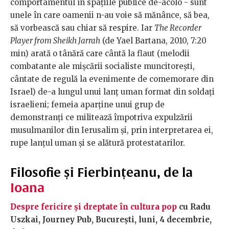
comportamentul în spaţiile publice de-acolo - sunt
unele în care oamenii n-au voie să mănânce, să bea,
să vorbească sau chiar să respire. Iar
The Recorder
Player from Sheikh Jarrah
(de Yael Bartana, 2010, 7:20
min) arată o tânără care cântă la flaut (melodii
combatante ale mişcării socialiste muncitoreşti,
cântate de regulă la evenimente de comemorare din
Israel) de-a lungul unui lanţ uman format din soldaţi
israelieni; femeia aparţine unui grup de
demonstranţi ce militează împotriva expulzării
musulmanilor din Ierusalim şi, prin interpretarea ei,
rupe lanţul uman şi se alătură protestatarilor.
Filosofie și Fierbințeanu, de la
Ioana
Despre fericire și dreptate în cultura pop
cu Radu
Uszkai, Journey Pub, București, luni, 4 decembrie,