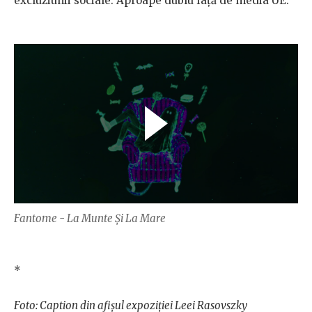
excluziunii sociale. Aproape dublu față de media UE.
Fantome - La Munte Și La Mare
*
Foto: Caption din afișul expoziției Leei Rasovszky