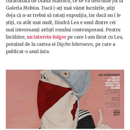
curatoriată de Diana Marincu, ce se va deschide joi la
Galeria Mobius. Dacă i-ați mai văzut lucrările, știți
deja că n-ar trebui să ratați expoziția, iar dacă nu i le
știți, cu atât mai mult, fiindcă Lea e unul dintre cei
mai interesanți artiști români contemporani. Pentru
încălzire,
un interviu-fulger
pe care l-am făcut cu Lea,
pornind de la cartea ei
Dig the Inbetween
, pe care a
publicat-o anul ăsta.