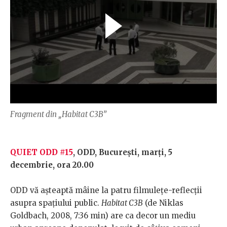
Fragment din „Habitat C3B”
QUIET ODD #15
, ODD, Bucureşti, marţi, 5
decembrie, ora 20.00
ODD vă aşteaptă mâine la patru filmuleţe-reflecţii
asupra spaţiului public.
Habitat C3B
(de Niklas
Goldbach, 2008, 7:36 min) are ca decor un mediu