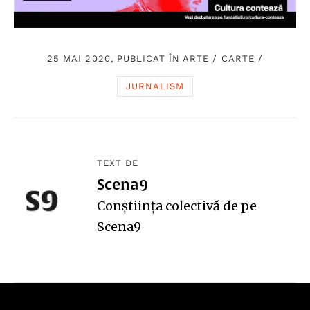
25 MAI 2020, PUBLICAT ÎN
ARTE
/
CARTE
/
JURNALISM
TEXT DE
Scena9
Conștiința colectivă de pe
Scena9