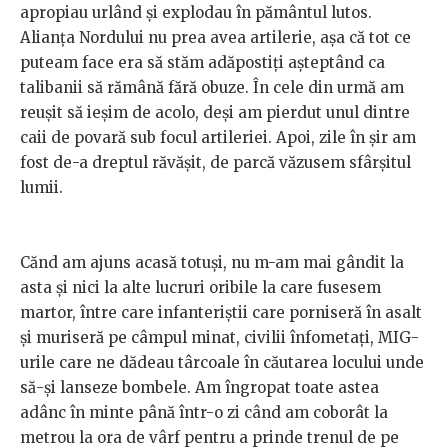
apropiau urlând și explodau în pământul lutos.
Alianța Nordului nu prea avea artilerie, așa că tot ce
puteam face era să stăm adăpostiți așteptând ca
talibanii să rămână fără obuze. În cele din urmă am
reușit să ieșim de acolo, deși am pierdut unul dintre
caii de povară sub focul artileriei. Apoi, zile în șir am
fost de-a dreptul răvășit, de parcă văzusem sfârșitul
lumii.
Cănd am ajuns acasă totuși, nu m-am mai gândit la
asta și nici la alte lucruri oribile la care fusesem
martor, între care infanteriștii care porniseră în asalt
și muriseră pe câmpul minat, civilii înfometați, MIG-
urile care ne dădeau târcoale în căutarea locului unde
să-și lanseze bombele. Am îngropat toate astea
adânc în minte până într-o zi când am coborât la
metrou la ora de vârf pentru a prinde trenul de pe