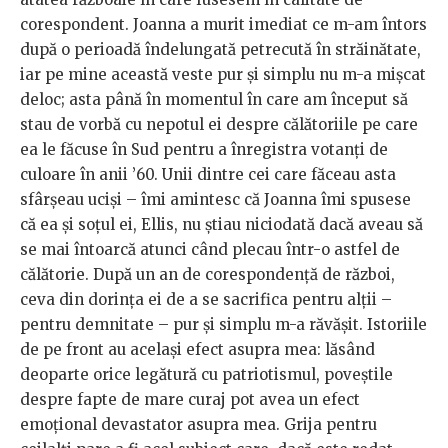
corespondent. Joanna a murit imediat ce m-am întors
după o perioadă îndelungată petrecută în străinătate,
iar pe mine această veste pur și simplu nu m-a mișcat
deloc; asta până în momentul în care am început să
stau de vorbă cu nepotul ei despre călătoriile pe care
ea le făcuse în Sud pentru a înregistra votanți de
culoare în anii ’60. Unii dintre cei care făceau asta
sfârșeau uciși – îmi amintesc că Joanna îmi spusese
că ea și soțul ei, Ellis, nu știau niciodată dacă aveau să
se mai întoarcă atunci când plecau într-o astfel de
călătorie. După un an de corespondență de război,
ceva din dorința ei de a se sacrifica pentru alții –
pentru demnitate – pur și simplu m-a răvășit. Istoriile
de pe front au același efect asupra mea: lăsând
deoparte orice legătură cu patriotismul, poveștile
despre fapte de mare curaj pot avea un efect
emoțional devastator asupra mea. Grija pentru