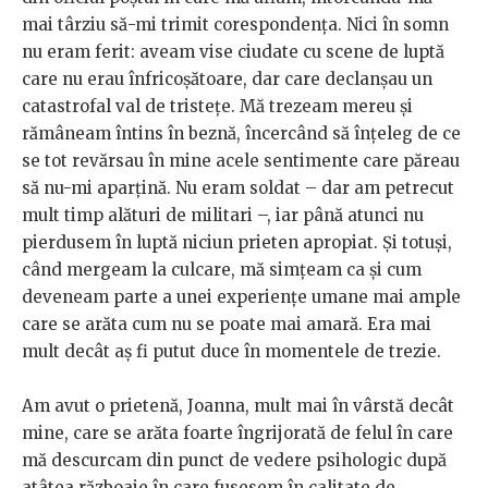
mai târziu să-mi trimit corespondența. Nici în somn
nu eram ferit: aveam vise ciudate cu scene de luptă
care nu erau înfricoșătoare, dar care declanșau un
catastrofal val de tristețe. Mă trezeam mereu și
rămâneam întins în beznă, încercând să înțeleg de ce
se tot revărsau în mine acele sentimente care păreau
să nu-mi aparțină. Nu eram soldat – dar am petrecut
mult timp alături de militari –, iar până atunci nu
pierdusem în luptă niciun prieten apropiat. Și totuși,
când mergeam la culcare, mă simțeam ca și cum
deveneam parte a unei experiențe umane mai ample
care se arăta cum nu se poate mai amară. Era mai
mult decât aș fi putut duce în momentele de trezie.
Am avut o prietenă, Joanna, mult mai în vârstă decât
mine, care se arăta foarte îngrijorată de felul în care
mă descurcam din punct de vedere psihologic după
atâtea războaie în care fusesem în calitate de