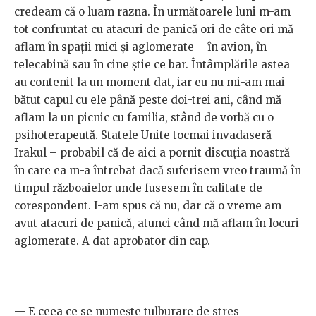
credeam că o luam razna. În următoarele luni m-am
tot confruntat cu atacuri de panică ori de câte ori mă
aflam în spații mici și aglomerate – în avion, în
telecabină sau în cine știe ce bar. Întâmplările astea
au contenit la un moment dat, iar eu nu mi-am mai
bătut capul cu ele până peste doi-trei ani, când mă
aflam la un picnic cu familia, stând de vorbă cu o
psihoterapeută. Statele Unite tocmai invadaseră
Irakul – probabil că de aici a pornit discuția noastră
în care ea m-a întrebat dacă suferisem vreo traumă în
timpul războaielor unde fusesem în calitate de
corespondent. I-am spus că nu, dar că o vreme am
avut atacuri de panică, atunci când mă aflam în locuri
aglomerate. A dat aprobator din cap.
— E ceea ce se numește tulburare de stres