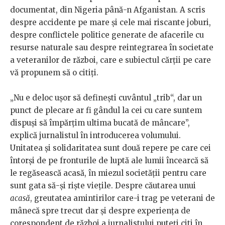
documentat, din Nigeria până-n Afganistan. A scris
despre accidente pe mare și cele mai riscante joburi,
despre conflictele politice generate de afacerile cu
resurse naturale sau despre reintegrarea în societate
a veteranilor de război, care e subiectul cărții pe care
vă propunem să o citiți.
„Nu e deloc ușor să definești cuvântul „trib“, dar un
punct de plecare ar fi gândul la cei cu care suntem
dispuși să împărțim ultima bucată de mâncare”,
explică jurnalistul în introducerea volumului.
Unitatea și solidaritatea sunt două repere pe care cei
întorși de pe fronturile de luptă ale lumii încearcă să
le regăsească acasă, în miezul societății pentru care
sunt gata să-și riște viețile. Despre căutarea unui
acasă
, greutatea amintirilor care-i trag pe veterani de
mânecă spre trecut dar și despre experiența de
corespondent de război a jurnalistului puteți citi în