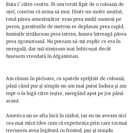
linia C către centru. M-am trezit lipit de o coloană de
oțel, convins că urma să mor. Dintr-un motiv neștiut,
totul părea amenințător: erau prea mulți oameni pe
peron, garniturile de metrou se deplasau prea rapid,
luminile străluceau prea intens, lumea întreagă părea
prea zgomotoasă. Nu puteam să-mi explic ce era în
neregulă, dar mă simțeam mai înfricoșat decât
fusesem vreodată în Afganistan.
Am rămas în picioare, cu spatele sprijinit de coloană,
până când pur și simplu nu am mai putut îndura și am
rupt-o la fugă către ieșire, mergând apoi pe jos până
acasă.
America nu se afla încă în război, iar eu nu aveam nici
cea mai mică idee cum că experiența prin care tocmai
trecusem avea legătură cu frontul; pur și simplu