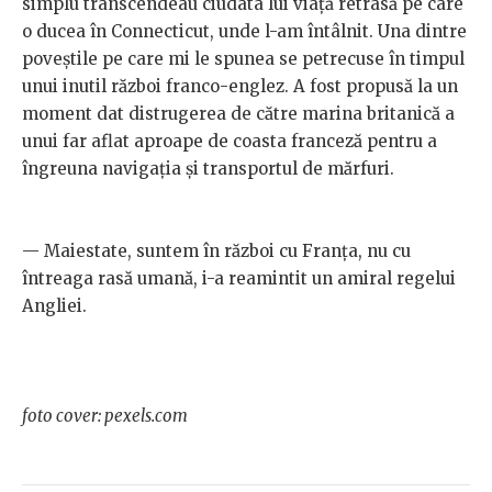
simplu transcendeau ciudata lui viață retrasă pe care
o ducea în Connecticut, unde l-am întâlnit. Una dintre
poveștile pe care mi le spunea se petrecuse în timpul
unui inutil război franco-englez. A fost propusă la un
moment dat distrugerea de către marina britanică a
unui far aflat aproape de coasta franceză pentru a
îngreuna navigația și transportul de mărfuri.
— Maiestate, suntem în război cu Franța, nu cu
întreaga rasă umană, i-a reamintit un amiral regelui
Angliei.
foto cover: pexels.com