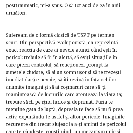
posttraumatic, mi-a spus. O să tot auzi de ea în anii
următori.
Sufeream de o formă clasică de TSPT pe termen
scurt. Din perspectivă evoluționistă, ea reprezintă
exact reacția de care ai nevoie atunci când ești în
pericol: trebuie să fii în alertă, să eviți situațiile în
care pierzi controlul, să reacționezi prompt la
sunetele ciudate, să ai un somn ușor și să te trezești
imediat dacă e nevoie, să îți revină în fața ochilor
anumite imagini și să ai coșmaruri care să-ți
reamintească de lucrurile care atentează la viața ta;
trebuie să fii pe rțnd furios și deprimat. Furia te
menține gata de luptă, depresia te face să nu fi prea
activ, expunându-te astfel și altor pericole. Imaginile
recurente din trecut slujesc la a-ți aminti de pericolul
care te pândește, constituind „un mecanism unic și