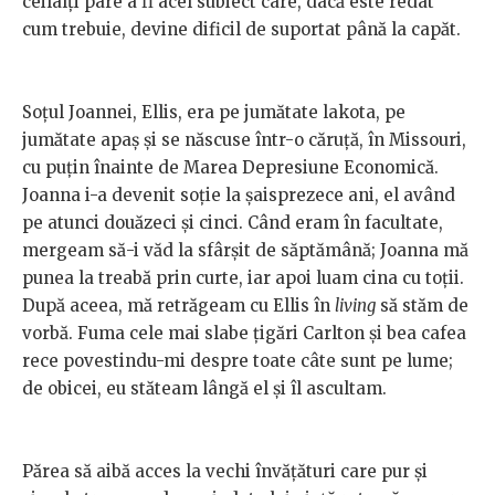
ceilalți pare a fi acel subiect care, dacă este redat
cum trebuie, devine dificil de suportat până la capăt.
Soțul Joannei, Ellis, era pe jumătate lakota, pe
jumătate apaș și se născuse într-o căruță, în Missouri,
cu puțin înainte de Marea Depresiune Economică.
Joanna i-a devenit soție la șaisprezece ani, el având
pe atunci douăzeci și cinci. Când eram în facultate,
mergeam să-i văd la sfârșit de săptămână; Joanna mă
punea la treabă prin curte, iar apoi luam cina cu toții.
După aceea, mă retrăgeam cu Ellis în
living
să stăm de
vorbă. Fuma cele mai slabe țigări Carlton și bea cafea
rece povestindu-mi despre toate câte sunt pe lume;
de obicei, eu stăteam lângă el și îl ascultam.
Părea să aibă acces la vechi învățături care pur și