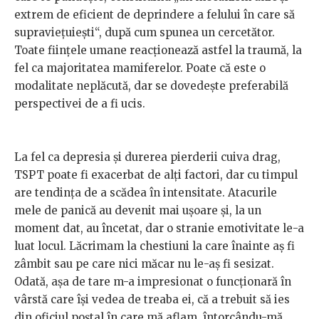
extrem de eficient de deprindere a felului în care să
supraviețuiești“, după cum spunea un cercetător.
Toate ființele umane reacționează astfel la traumă, la
fel ca majoritatea mamiferelor. Poate că este o
modalitate neplăcută, dar se dovedește preferabilă
perspectivei de a fi ucis.
La fel ca depresia și durerea pierderii cuiva drag,
TSPT poate fi exacerbat de alți factori, dar cu timpul
are tendința de a scădea în intensitate. Atacurile
mele de panică au devenit mai ușoare și, la un
moment dat, au încetat, dar o stranie emotivitate le-a
luat locul. Lăcrimam la chestiuni la care înainte aș fi
zâmbit sau pe care nici măcar nu le-aș fi sesizat.
Odată, așa de tare m-a impresionat o funcționară în
vârstă care își vedea de treaba ei, că a trebuit să ies
din oficiul poștal în care mă aflam, întorcându-mă