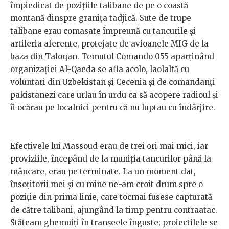
împiedicat de pozițiile talibane de pe o coastă
montană dinspre granița tadjică. Sute de trupe
talibane erau comasate împreună cu tancurile și
artileria aferente, protejate de avioanele MIG de la
baza din Taloqan. Temutul Comando 055 aparținând
organizației Al-Qaeda se afla acolo, laolaltă cu
voluntari din Uzbekistan și Cecenia și de comandanți
pakistanezi care urlau în urdu ca să acopere radioul și
îi ocărau pe localnici pentru că nu luptau cu îndârjire.
Efectivele lui Massoud erau de trei ori mai mici, iar
proviziile, începând de la muniția tancurilor până la
mâncare, erau pe terminate. La un moment dat,
însoțitorii mei și cu mine ne-am croit drum spre o
poziție din prima linie, care tocmai fusese capturată
de către talibani, ajungând la timp pentru contraatac.
Stăteam ghemuiți în tranșeele înguste; proiectilele se