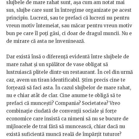
slujbele de mare rahat sunt, așa cum am notat mai
sus, slujbe care sunt în întregime organizate pe acest
principiu. Lucrezi, sau te prefaci că lucrezi nu pentru
vreun motiv întemeiat, sau măcar pentru vreun motiv
bun pe care îl poți găsi, ci doar de dragul muncii. Nu e
de mirare că asta ne înveninează.
Dar există însă o diferență evidentă între slujbele de
mare rahat și un spălător de vase obligat să
lustruiască plitele dintr-un restaurant. În cel din urmă
caz, avem un tiran identificabil. Știm precis cine te
forțează să faci asta. În cazul slujbelor de mare rahat,
nu e chiar atât de clar. Cine anume te obligă să te
prefaci că muncești? Compania? Societatea? Vreo
combinație ciudată de convenții sociale și forțe
economice care insistă ca nimeni să nu se bucure de
mijloacele de trai fără să muncească, chiar dacă nu
există suficientă muncă reală de împărțit tuturor?