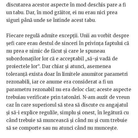
discutarea acestor aspecte în mod deschis pare a fi
un tabu. Dar, în mod grăitor, ei nu erau nici prea
siguri până unde se întinde acest tabu.
Fiecare regulă admite excepții. Unii au vorbit despre
șefi care erau destul de sinceri în privința faptului că
nu prea e nimic de făcut și care le spuneau
subordonaților lor că e acceptabil „să-și vadă de
proiectele lor“. Dar chiar și atunci, asemenea
toleranță exista doar în limitele anumitor parametri
rezonabili, iar ce anume era considerat a fi un
parametru rezonabil nu era deloc clar; aceste aspecte
trebuiau verificate prin tatonări. N-am auzit de vreun
caz în care superiorul să stea să discute cu angajatul
și să-i explice regulile, simplu și onest, în legătură cu
când trebuie să muncească și când nu și cum trebuie
să se comporte sau nu atunci când nu muncește.