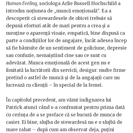
Human Feeling
, sociologa Arlie Russell Hochschild a
introdus noțiunea de „muncă emoțională“. Ea a
descoperit că stewardesele de obicei trebuie să
depună eforturi atât de mari pentru a crea și a
menține o aparență vioaie, empatică, bine dispusă ca
parte a condițiilor lor de angajare, încât adesea încep
să fie bântuite de un sentiment de goliciune, depresie
sau confuzie, nemaiștiind cine sau ce sunt cu
adevărat. Munca emoțională de acest gen nu e
limitată la lucrătorii din servicii, desigur: multe firme
pretind o astfel de muncă și de la angajații care nu
lucrează cu clienții – în special de la femei.
În capitolul precedent, am văzut indignarea lui
Patrick atunci când s-a confruntat pentru prima dată
cu cerința de a se preface că se bucură de munca de
casier. Ei bine, slujba de stewardesă nu e o slujbă de
mare rahat – după cum am observat deja, puțini