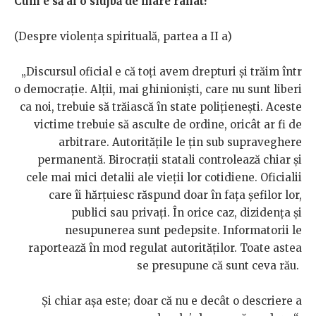
Cum e să ai o slujbă de mare rahat?
(Despre violența spirituală, partea a II a)
„Discursul oficial e că toți avem drepturi și trăim într
o democrație. Alții, mai ghinioniști, care nu sunt liberi
ca noi, trebuie să trăiască în state polițienești. Aceste
victime trebuie să asculte de ordine, oricât ar fi de
arbitrare. Autoritățile le țin sub supraveghere
permanentă. Birocrații statali controlează chiar și
cele mai mici detalii ale vieții lor cotidiene. Oficialii
care îi hărțuiesc răspund doar în fața șefilor lor,
publici sau privați. În orice caz, dizidența și
nesupunerea sunt pedepsite. Informatorii le
raportează în mod regulat autorităților. Toate astea
se presupune că sunt ceva rău.
Și chiar așa este; doar că nu e decât o descriere a