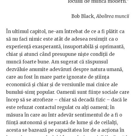
locului de muncă modern.“
Bob Black,
Abolirea muncii
În ultimul capitol, ne-am întrebat de ce a fi plătit ca
să nu faci nimic este atât de adesea resimțit ca o
experiență exasperantă, insuportabilă și oprimantă,
chiar și atunci când presupune niște condiții de
muncă foarte bune. Am sugerat că răspunsul
dezvăluie anumite adevăruri despre natura umană,
care au fost în mare parte ignorate de știința
economică și chiar și de versiunile mai cinice ale
bunului-simț popular. Oamenii sunt ființe sociale care
încep să se atrofieze – chiar să decadă fizic – dacă le
este refuzat contactul regulat cu alți oameni; în
măsura în care au într adevăr sentimentul de a fi o
ființă autonomă și separată de lume și de ceilalți,
acesta se bazează pe capacitatea lor de a acționa în