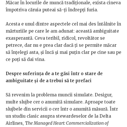
Măcar în locurile de muncă tradiționale, exista cineva
împotriva căruia puteai să-ți îndrepți furia.
Acesta e unul dintre aspectele cel mai des întâlnite în
mărturiile pe care le am adunat: această ambiguitate
exasperantă. Ceva teribil, ridicol, revoltător se
petrece, dar nu e prea clar dacă ți se permite măcar
să înțelegi asta, și încă și mai puțin clar pe cine sau pe
ce poți să dai vina.
Despre suferința de a te găsi într o stare de
ambiguitate și de a trebui să te prefaci
Să revenim la problema muncii simulate. Desigur,
multe slujbe cer o anumită simulare. Aproape toate
slujbele din servicii o cer într o anumită măsură. Într
un studiu clasic asupra stewardeselor de la Delta
Airlines, T
he Managed Heart: Commercialization of