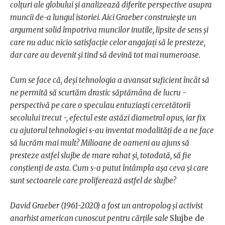
colțuri ale globului și analizează diferite perspective asupra
muncii de-a lungul istoriei. Aici Graeber construiește un
argument solid împotriva muncilor inutile, lipsite de sens și
care nu aduc nicio satisfacție celor angajați să le presteze,
dar care au devenit și tind să devină tot mai numeroase.
Cum se face că, deși tehnologia a avansat suficient încât să
ne permită să scurtăm drastic săptămâna de lucru -
perspectivă pe care o speculau entuziaști cercetătorii
secolului trecut -, efectul este astăzi diametral opus, iar fix
cu ajutorul tehnologiei s-au inventat modalități de a ne face
să lucrăm mai mult? Milioane de oameni au ajuns să
presteze astfel slujbe de mare rahat și, totodată, să fie
conștienți de asta. Cum s-a putut întâmpla așa ceva și care
sunt sectoarele care proliferează astfel de slujbe?
David Graeber (1961-2020) a fost un antropolog și activist
anarhist american cunoscut pentru cărțile sale
Slujbe de