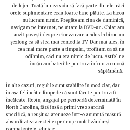
de lejer. Toată lumea voia să facă parte din ele, căci
orele suplimentare erau foarte bine plătite. La birou
nu lucram nimic. Pregăteam cina de duminică,
navigam pe internet, ne uitam la DVD-uri. Chiar am
auzit povești despre cineva care a adus la birou un
șezlong ca să stea mai comod la TV. Dar mai ales, în
cea mai mare parte a timpului, profitam ca să ne
odihnim, căci nu era nimic de lucru. Astfel ne
încărcam bateriile pentru a înfrunta o nouă
săptămână.
În alte cazuri, regulile sunt stabilite în mod clar, dar
în așa fel încât e limpede că sunt făcute pentru a fi
încălcate. Robin, angajat pe perioadă determinată în
North Carolina, fără însă a primi vreo sarcină
specifică, a reușit să atenueze într-o anumită măsură
absurditatea acestei experiențe mobilizându-și
competențele tehnice: