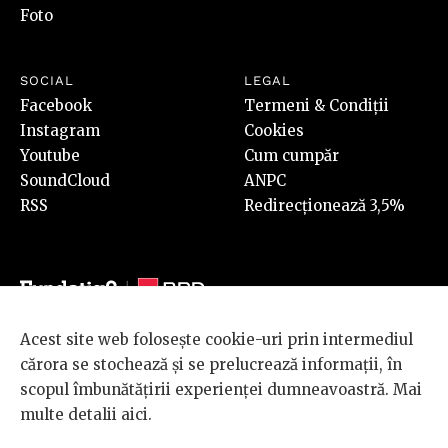
Foto
SOCIAL
LEGAL
Facebook
Termeni & Condiții
Instagram
Cookies
Youtube
Cum cumpăr
SoundCloud
ANPC
RSS
Redirecționează 3,5%
Acest site web folosește cookie-uri prin intermediul
© 2026 BRD Groupe Société Générale, toate drepturile rezervate.
cărora se stochează și se prelucrează informații, în
Scena 9 este un proiect sustinut de
BRD GROUPE SOCIÉTÉ
scopul îmbunătățirii experienței dumneavoastră. Mai
GÉNÉRALE
.
multe detalii
aici
.