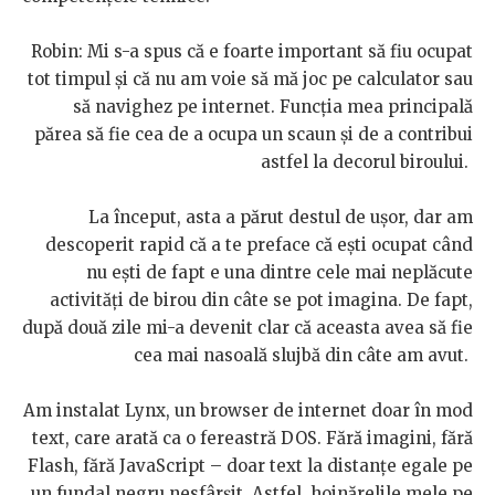
Robin: Mi s-a spus că e foarte important să fiu ocupat
tot timpul și că nu am voie să mă joc pe calculator sau
să navighez pe internet. Funcția mea principală
părea să fie cea de a ocupa un scaun și de a contribui
astfel la decorul biroului.
La început, asta a părut destul de ușor, dar am
descoperit rapid că a te preface că ești ocupat când
nu ești de fapt e una dintre cele mai neplăcute
activități de birou din câte se pot imagina. De fapt,
după două zile mi-a devenit clar că aceasta avea să fie
cea mai nasoală slujbă din câte am avut.
Am instalat Lynx, un browser de internet doar în mod
text, care arată ca o fereastră DOS. Fără imagini, fără
Flash, fără JavaScript – doar text la distanțe egale pe
un fundal negru nesfârșit. Astfel, hoinărelile mele pe