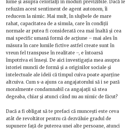
lume și asupra celorlalți în moduri previzibile. Dacă le
refuzăm acest sentiment de agent autonom, îi
reducem la nimic. Mai mult, în slujbele de mare
rahat, capacitatea de a simula, care în condiții
normale ar putea fi considerată cea mai înaltă și cea
mai specific umană formă de acțiune – mai ales în
măsura în care lumile fictive astfel create sunt în
vreun fel transpuse în realitate –, e întoarsă
împotriva ei înseși. De aici investigația mea asupra
istoriei muncii de formă și a originilor sociale și
intelectuale ale ideii că timpul cuiva poate aparține
altcuiva. Cum s-a ajuns ca angajatorului să i se pară
moralmente condamnabil ca angajații să stea
degeaba, chiar și atunci când nu au nimic de făcut?
Dacă a fi obligat să te prefaci că muncești este ceva
atât de revoltător pentru că dezvăluie gradul de
supunere față de puterea unei alte persoane, atunci