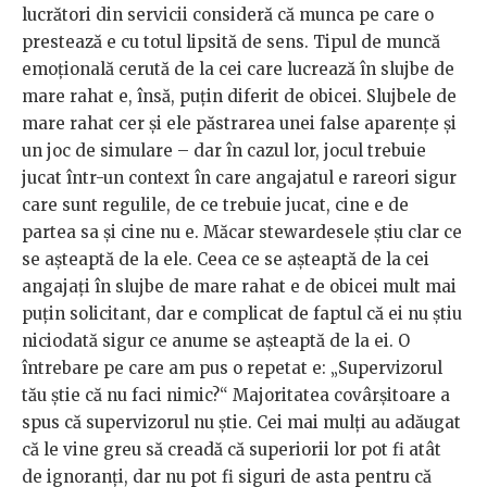
lucrători din servicii consideră că munca pe care o
prestează e cu totul lipsită de sens. Tipul de muncă
emoțională cerută de la cei care lucrează în slujbe de
mare rahat e, însă, puțin diferit de obicei. Slujbele de
mare rahat cer și ele păstrarea unei false aparențe și
un joc de simulare – dar în cazul lor, jocul trebuie
jucat într-un context în care angajatul e rareori sigur
care sunt regulile, de ce trebuie jucat, cine e de
partea sa și cine nu e. Măcar stewardesele știu clar ce
se așteaptă de la ele. Ceea ce se așteaptă de la cei
angajați în slujbe de mare rahat e de obicei mult mai
puțin solicitant, dar e complicat de faptul că ei nu știu
niciodată sigur ce anume se așteaptă de la ei. O
întrebare pe care am pus o repetat e: „Supervizorul
tău știe că nu faci nimic?“ Majoritatea covârșitoare a
spus că supervizorul nu știe. Cei mai mulți au adăugat
că le vine greu să creadă că superiorii lor pot fi atât
de ignoranți, dar nu pot fi siguri de asta pentru că