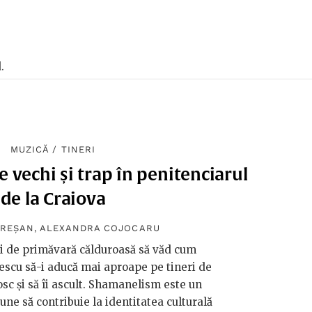
.
MUZICĂ
/
TINERI
vechi și trap în penitenciarul
de la Craiova
UREȘAN
,
ALEXANDRA COJOCARU
i de primăvară călduroasă să văd cum
escu să-i aducă mai aproape pe tineri de
nosc și să îi ascult. Shamanelism este un
une să contribuie la identitatea culturală