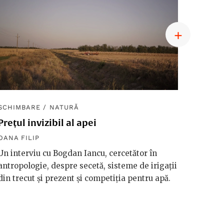
SCHIMBARE
/
NATURĂ
SCHIM
Prețul invizibil al apei
Diplom
macro
OANA FILIP
OANA F
Un interviu cu Bogdan Iancu, cercetător în
antropologie, despre secetă, sisteme de irigații
Håkan 
din trecut și prezent și competiția pentru apă.
vorbeșt
vreme 
valori
riscuri