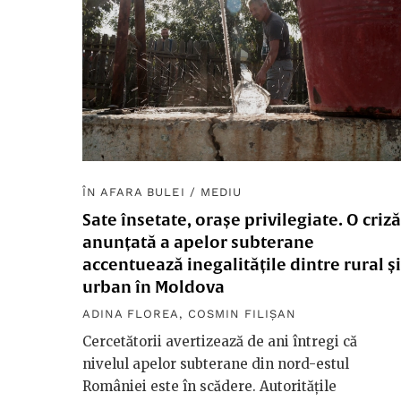
ÎN AFARA BULEI
/
MEDIU
Sate însetate, orașe privilegiate. O criză
anunțată a apelor subterane
accentuează inegalitățile dintre rural și
urban în Moldova
ADINA FLOREA
,
COSMIN FILIȘAN
Cercetătorii avertizează de ani întregi că
nivelul apelor subterane din nord-estul
României este în scădere. Autoritățile