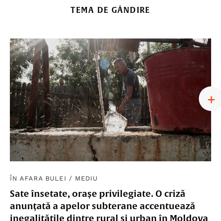
TEMA DE GÂNDIRE
ÎN AFARA BULEI
/
MEDIU
Sate însetate, orașe privilegiate. O criză
anunțată a apelor subterane accentuează
inegalitățile dintre rural și urban în Moldova