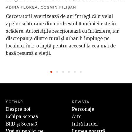
ADINA FLOREA
,
COSMIN FILIȘAN
Cercetătorii avertizează de ani întregi că nivelul
apelor subterane din nord-estul României este în
scădere. Autoritățile reacționează cu întârziere, iar
discrepanța dintre rural și urban îi împinge pe
localnici într-o luptă pentru accesul la cea mai de
bază resursă a vieții.
SCENA9
REVISTA
Despre noi
Personaje
Echipa Scena9
Arte
BRD și Scena9
Intră la idei
Vrei să publici pe
Lumea noastră