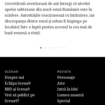
Cercetătorii avertizează de ani întregi că nivelul
apelor subterane din nord-estul României este în
scădere. Autoritățile reacționează cu întârziere, iar
discrepanța dintre rural și urban îi împinge pe
localnici într-o luptă pentru accesul la cea mai de
bază resursă a vieții.
SCENA9
REVISTA
Despre noi
Personaje
Echipa Scena9
Arte
BRD și Scena9
Intră la idei
Vrei să publici pe
Lumea noastră
Scena9?
Special