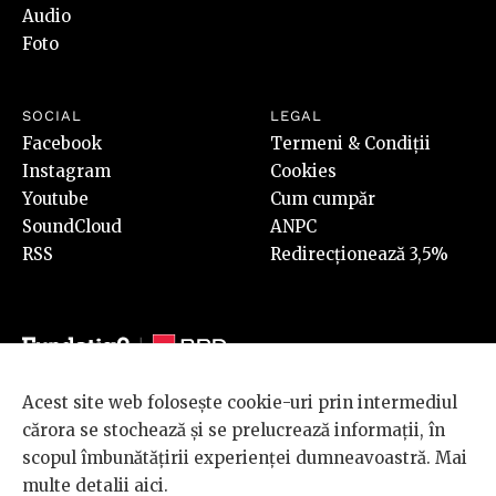
Audio
Foto
SOCIAL
LEGAL
Facebook
Termeni & Condiții
Instagram
Cookies
Youtube
Cum cumpăr
SoundCloud
ANPC
RSS
Redirecționează 3,5%
Acest site web folosește cookie-uri prin intermediul
© 2026 BRD Groupe Société Générale, toate drepturile rezervate.
cărora se stochează și se prelucrează informații, în
Scena 9 este un proiect sustinut de
BRD GROUPE SOCIÉTÉ
scopul îmbunătățirii experienței dumneavoastră. Mai
GÉNÉRALE
.
multe detalii
aici
.