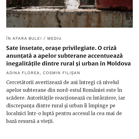
ÎN AFARA BULEI
/
MEDIU
Sate însetate, orașe privilegiate. O criză
anunțată a apelor subterane accentuează
inegalitățile dintre rural și urban în Moldova
ADINA FLOREA
,
COSMIN FILIȘAN
Cercetătorii avertizează de ani întregi că nivelul
apelor subterane din nord-estul României este în
scădere. Autoritățile reacționează cu întârziere, iar
discrepanța dintre rural și urban îi împinge pe
localnici într-o luptă pentru accesul la cea mai de
bază resursă a vieții.