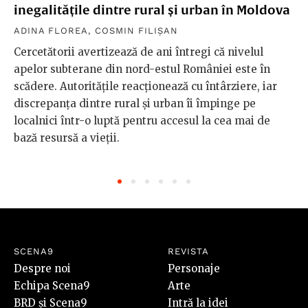
inegalitățile dintre rural și urban în Moldova
ADINA FLOREA
,
COSMIN FILIȘAN
Cercetătorii avertizează de ani întregi că nivelul
apelor subterane din nord-estul României este în
scădere. Autoritățile reacționează cu întârziere, iar
discrepanța dintre rural și urban îi împinge pe
localnici într-o luptă pentru accesul la cea mai de
bază resursă a vieții.
SCENA9
REVISTA
Despre noi
Personaje
Echipa Scena9
Arte
BRD și Scena9
Intră la idei