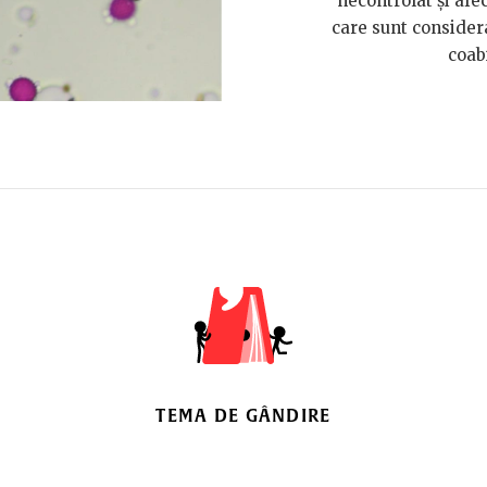
necontrolat și afe
care sunt considera
coabi
TEMA DE GÂNDIRE