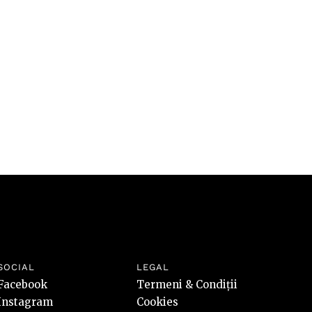
valori
riscuri
SOCIAL
LEGAL
Facebook
Termeni & Condiții
Instagram
Cookies