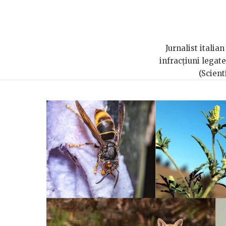
Jurnalist italia
infracțiuni legat
(Scien