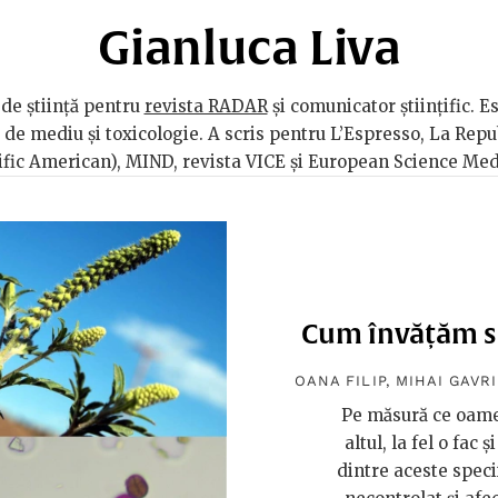
Gianluca Liva
n de știință pentru
revista RADAR
și comunicator științific. Es
e de mediu și toxicologie. A scris pentru L’Espresso, La Repu
tific American), MIND, revista VICE și European Science Med
Cum învățăm să
OANA FILIP
,
MIHAI GAVR
Pe măsură ce oamen
altul, la fel o fac
dintre aceste speci