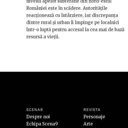
nivelul apelor subterane din nord-estul
României este în scădere. Autoritățile
reacționează cu întârziere, iar discrepanța
dintre rural și urban îi împinge pe localnici
într-o luptă pentru accesul la cea mai de bază
resursă a vieții.
SCENA9
REVISTA
Despre noi
Personaje
Echipa Scena9
Arte