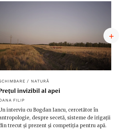
SCHIMBARE
/
NATURĂ
SCHIM
Prețul invizibil al apei
Diplom
macro
OANA FILIP
OANA F
Un interviu cu Bogdan Iancu, cercetător în
antropologie, despre secetă, sisteme de irigații
Håkan 
din trecut și prezent și competiția pentru apă.
vorbeșt
vreme 