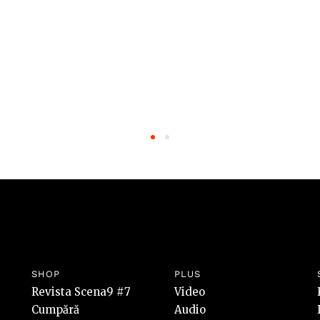
SHOP
PLUS
Revista Scena9 #7
Video
Cumpără
Audio