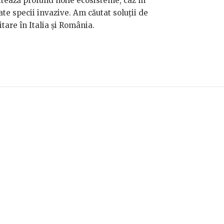
ctează profund noile ecosisteme, caz în
te specii invazive. Am căutat soluții de
tare în Italia și România.