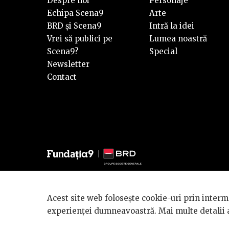
Despre noi
Personaje
Echipa Scena9
Arte
BRD și Scena9
Intră la idei
Vrei să publici pe
Lumea noastră
Scena9?
Special
Newsletter
Contact
© 2026 BRD Groupe Société Générale, toate drepturile reze
Acest site web folosește cookie-uri prin interme
Scena 9 este un proiect sustinut de
BRD GROUPE SOCIÉ
experienței dumneavoastră. Mai multe detalii