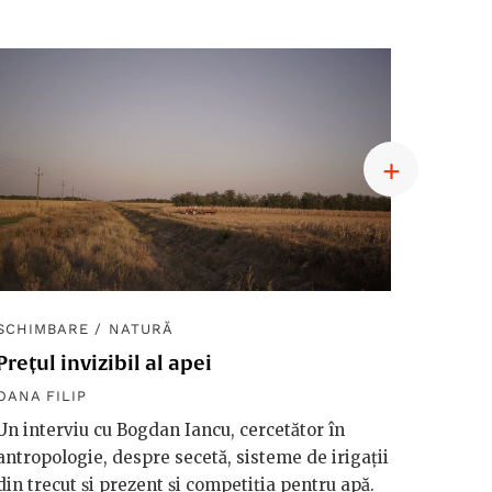
SCHIMBARE
/
NATURĂ
SCHIM
Prețul invizibil al apei
Diplom
macro
OANA FILIP
OANA F
Un interviu cu Bogdan Iancu, cercetător în
antropologie, despre secetă, sisteme de irigații
Håkan 
din trecut și prezent și competiția pentru apă.
vorbeșt