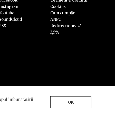
Facebook
Termeni & Condiții
Instagram
Cookies
Youtube
Cum cumpăr
SoundCloud
ANPC
RSS
Redirecționează
3,5%
Design and development
opul îmbunătățirii
by
INTERKORP
OK