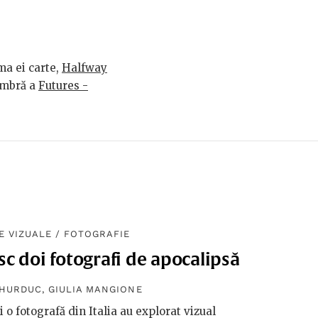
ima ei carte,
Halfway
membră a
Futures -
E VIZUALE
/
FOTOGRAFIE
c doi fotografi de apocalipsă
 HURDUC
,
GIULIA MANGIONE
 o fotografă din Italia au explorat vizual