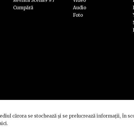
Revista Scena9 #7
Video
Cumpără
Audio
Foto
rvate.
diul cărora se stochează și se prelucrează informații, în sc
TÉ GÉNÉRALE
.
aici
.