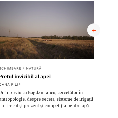
SCHIMBARE
/
NATURĂ
SCHIM
Prețul invizibil al apei
Diplom
macro
OANA FILIP
OANA F
Un interviu cu Bogdan Iancu, cercetător în
antropologie, despre secetă, sisteme de irigații
Håkan 
din trecut și prezent și competiția pentru apă.
vorbeșt
vreme 