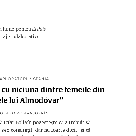
aga lume pentru
El País
,
rtaje colaborative
XPLORATORI
/
SPANIA
 cu niciuna dintre femeile din
ele lui Almodóvar”
OLA GARCÍA-AJOFRÍN
 Icíar Bollaín povestește că a trebuit să
sex consimțit, dar nu foarte dorit” și că