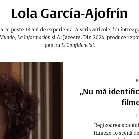
Lola García-Ajofrín
a cu peste 18 ani de experiență. A scris articole din între
 Mundo
,
La Información
și Al Jazeera. Din 2024, produce repo
pentru
El Confidencial
.
E
„Nu mă identific
film
L
Regizoarea spaniolă
filmeze „o scenă de 