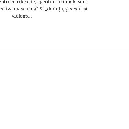
ntru a o descrie, „pentru că filmele sunt
ctiva masculină”. Și „dorința, și sexul, și
violența”.