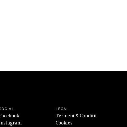
valori
riscuri
SOCIAL
LEGAL
Facebook
Termeni & Condiții
Instagram
Cookies