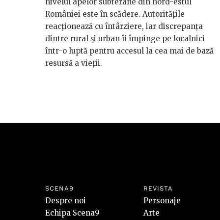
nivelul apelor subterane din nord-estul
României este în scădere. Autoritățile
reacționează cu întârziere, iar discrepanța
dintre rural și urban îi împinge pe localnici
într-o luptă pentru accesul la cea mai de bază
resursă a vieții.
SCENA9
REVISTA
Despre noi
Personaje
Echipa Scena9
Arte