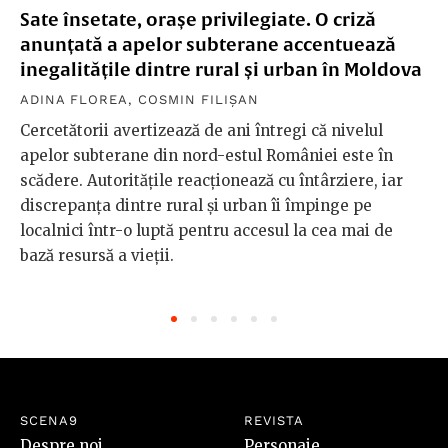
Sate însetate, orașe privilegiate. O criză
anunțată a apelor subterane accentuează
inegalitățile dintre rural și urban în Moldova
ADINA FLOREA
,
COSMIN FILIȘAN
Cercetătorii avertizează de ani întregi că nivelul
apelor subterane din nord-estul României este în
scădere. Autoritățile reacționează cu întârziere, iar
discrepanța dintre rural și urban îi împinge pe
localnici într-o luptă pentru accesul la cea mai de
bază resursă a vieții.
SCENA9
REVISTA
Despre noi
Personaje