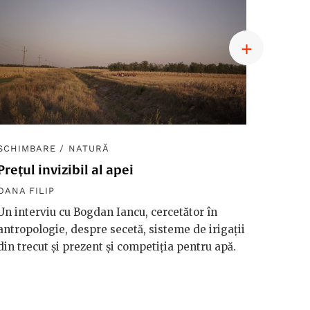
SCHIMBARE
/
NATURĂ
SCHIM
Prețul invizibil al apei
Diplom
macro
OANA FILIP
OANA F
Un interviu cu Bogdan Iancu, cercetător în
antropologie, despre secetă, sisteme de irigații
Håkan 
din trecut și prezent și competiția pentru apă.
vorbeșt
vreme 
valori
riscuri