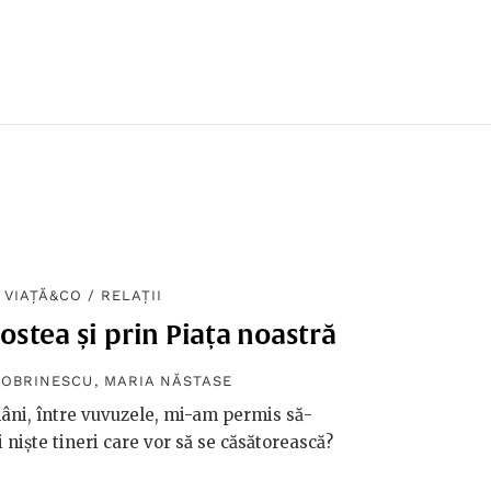
VIAȚĂ&CO
/
RELAȚII
ostea și prin Piața noastră
DOBRINESCU
,
MARIA NĂSTASE
âni, între vuvuzele, mi-am permis să-
 niște tineri care vor să se căsătorească?