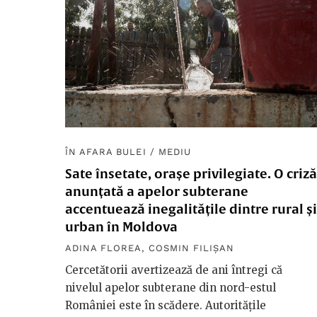
ÎN AFARA BULEI
/
MEDIU
Sate însetate, orașe privilegiate. O criză
anunțată a apelor subterane
accentuează inegalitățile dintre rural și
urban în Moldova
ADINA FLOREA
,
COSMIN FILIȘAN
Cercetătorii avertizează de ani întregi că
nivelul apelor subterane din nord-estul
României este în scădere. Autoritățile