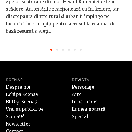
apelor subterane din nord-estul României este în
scădere. Autoritățile reacționează cu întârziere, iar
discrepanța dintre rural și urban îi împinge pe
localnici într-o luptă pentru accesul la cea mai de
bază resursă a vieții.
SCENA9
REVISTA
Despre noi
Personaje
Echipa Scena9
Arte
BRD și Scena9
Intră la idei
Vrei să publici pe
Lumea noastră
Scena9?
Special
Newsletter
Contact