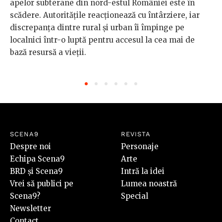
apelor subterane din nord-estul României este în
scădere. Autoritățile reacționează cu întârziere, iar
discrepanța dintre rural și urban îi împinge pe
localnici într-o luptă pentru accesul la cea mai de
bază resursă a vieții.
SCENA9
REVISTA
Despre noi
Personaje
Echipa Scena9
Arte
BRD și Scena9
Intră la idei
Vrei să publici pe
Lumea noastră
Scena9?
Special
Newsletter
Contact