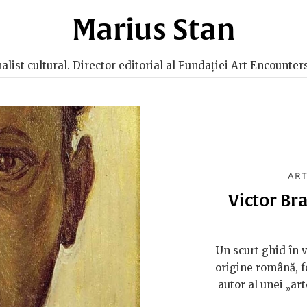
Marius Stan
nalist cultural. Director editorial al Fundației Art Encounte
ART
Victor Bra
Un scurt ghid în v
origine română, f
autor al unei „ar