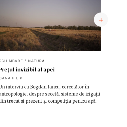
SCHIMBARE
/
NATURĂ
SCHIM
Prețul invizibil al apei
Diplom
macro
OANA FILIP
OANA F
Un interviu cu Bogdan Iancu, cercetător în
antropologie, despre secetă, sisteme de irigații
Håkan 
din trecut și prezent și competiția pentru apă.
vorbeșt
vreme 
valori
riscuri