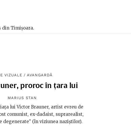
rs din Timișoara.
E VIZUALE
/
AVANGARDĂ
uner, proroc în țara lui
MARIUS STAN
iața lui Victor Brauner, artist evreu de
ost comunist, ex-dadaist, suprarealist,
te degenerate” (în viziunea naziștilor).