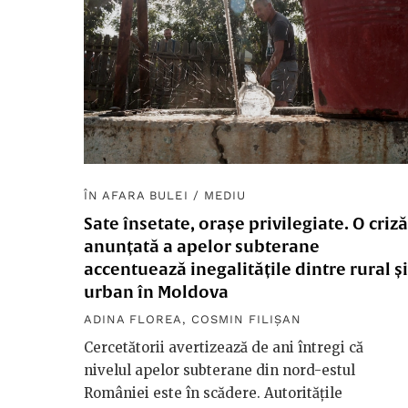
ÎN AFARA BULEI
/
MEDIU
Sate însetate, orașe privilegiate. O criză
anunțată a apelor subterane
accentuează inegalitățile dintre rural și
urban în Moldova
ADINA FLOREA
,
COSMIN FILIȘAN
Cercetătorii avertizează de ani întregi că
nivelul apelor subterane din nord-estul
României este în scădere. Autoritățile