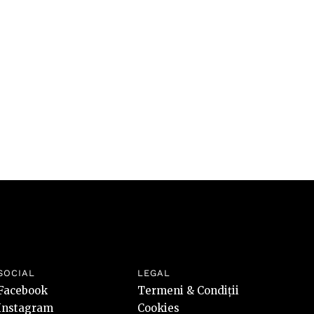
valori
riscuri
SOCIAL
LEGAL
Facebook
Termeni & Condiții
Instagram
Cookies