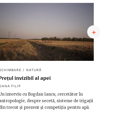
SCHIMBARE
/
NATURĂ
SCHIM
Prețul invizibil al apei
Diplom
macro
OANA FILIP
OANA F
Un interviu cu Bogdan Iancu, cercetător în
antropologie, despre secetă, sisteme de irigații
Håkan 
din trecut și prezent și competiția pentru apă.
vorbeșt
vreme 