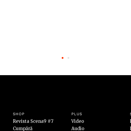
SHOP
PLUS
Revista Scena9 #7
Video
Cumpără
Audio