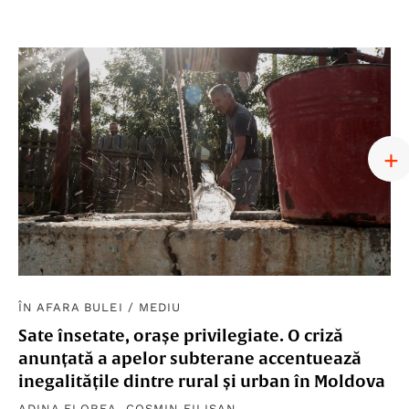
ÎN AFARA BULEI
/
MEDIU
Sate însetate, orașe privilegiate. O criză
anunțată a apelor subterane accentuează
inegalitățile dintre rural și urban în Moldova
ADINA FLOREA
,
COSMIN FILIȘAN