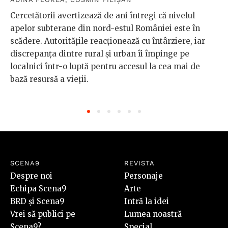
Cercetătorii avertizează de ani întregi că nivelul
apelor subterane din nord-estul României este în
scădere. Autoritățile reacționează cu întârziere, iar
discrepanța dintre rural și urban îi împinge pe
localnici într-o luptă pentru accesul la cea mai de
bază resursă a vieții.
SCENA9
REVISTA
Despre noi
Personaje
Echipa Scena9
Arte
BRD și Scena9
Intră la idei
Vrei să publici pe
Lumea noastră
Scena9?
Special