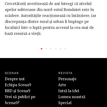
Cercetătorii avertizează de ani întregi că nivelul
apelor subterane din nord-estul României este în
scădere. Autoritățile reacționează cu întârziere, iar
discrepanța dintre rural și urban îi împinge pe
localnici într-o luptă pentru accesul la cea mai de
bază resursă a vieții.
SCENA9
REVISTA
Despre noi
Personaje
Echipa Scena9
Arte
BRD și Scena9
Intră la idei
Vrei să publici pe
Lumea noastră
Scena9?
Special