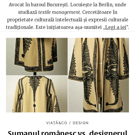
Avocat în baroul București. Locuiește la Berlin, unde
studiază
textile management
. Cercetătoare în
proprietate culturală intelectuală și expresii culturale
tradiționale. Este inițiatoarea așa-numitei „
Legi a iei
”.
VIAȚĂ&CO
/
DESIGN
Sumanul românesc vs. designerul