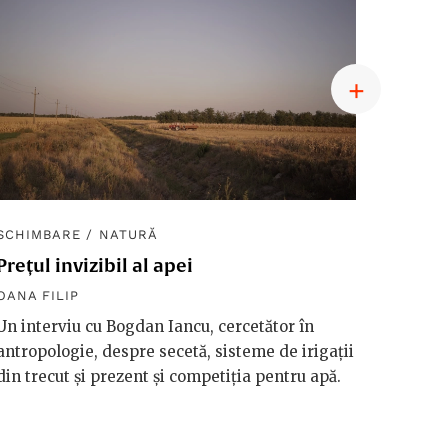
SCHIMBARE
/
NATURĂ
SCHIM
Prețul invizibil al apei
Diplom
macro
OANA FILIP
OANA F
Un interviu cu Bogdan Iancu, cercetător în
antropologie, despre secetă, sisteme de irigații
Håkan 
din trecut și prezent și competiția pentru apă.
vorbeșt
vreme 
valori