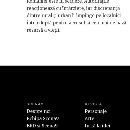
României este în scădere. Autoritățile
reacționează cu întârziere, iar discrepanța
dintre rural și urban îi împinge pe localnici
într-o luptă pentru accesul la cea mai de bază
resursă a vieții.
SCENA9
REVISTA
Despre noi
Personaje
Echipa Scena9
Arte
BRD și Scena9
Intră la idei