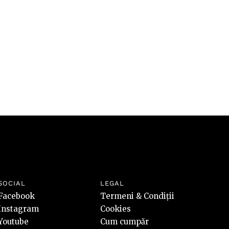
riscuri
SOCIAL
LEGAL
Facebook
Termeni & Condiții
Instagram
Cookies
Youtube
Cum cumpăr