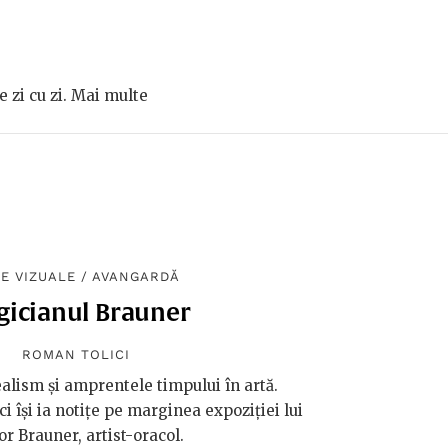
e zi cu zi. Mai multe
E VIZUALE
/
AVANGARDĂ
icianul Brauner
ROMAN TOLICI
lism și amprentele timpului în artă.
i își ia notițe pe marginea expoziției lui
or Brauner, artist-oracol.