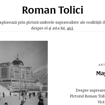
Roman Tolici
explorează prin pictură umbrele suprarealiste ale realității d
despre el și arta lui,
aici
.
ART
Mag
Despre suprearea
Pictorul Roman Tolic
Vict