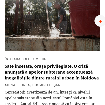
ÎN AFARA BULEI
/
MEDIU
Sate însetate, orașe privilegiate. O criză
anunțată a apelor subterane accentuează
inegalitățile dintre rural și urban în Moldova
ADINA FLOREA
,
COSMIN FILIȘAN
Cercetătorii avertizează de ani întregi că nivelul
apelor subterane din nord-estul României este în
scădere. Autoritățile reacționează cu întârziere, iar