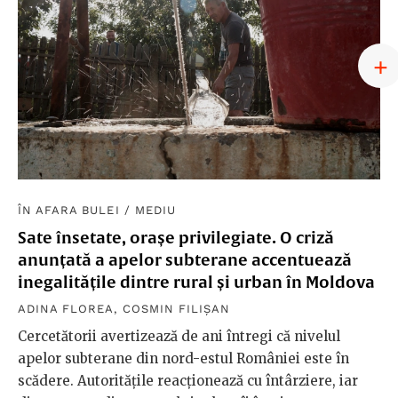
ÎN AFARA BULEI
/
MEDIU
Sate însetate, orașe privilegiate. O criză
anunțată a apelor subterane accentuează
inegalitățile dintre rural și urban în Moldova
ADINA FLOREA
,
COSMIN FILIȘAN
Cercetătorii avertizează de ani întregi că nivelul
apelor subterane din nord-estul României este în
scădere. Autoritățile reacționează cu întârziere, iar