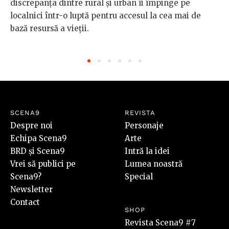
discrepanța dintre rural și urban îi împinge pe
localnici într-o luptă pentru accesul la cea mai de
bază resursă a vieții.
SCENA9
REVISTA
Despre noi
Personaje
Echipa Scena9
Arte
BRD și Scena9
Intră la idei
Vrei să publici pe
Lumea noastră
Scena9?
Special
Newsletter
Contact
SHOP
Revista Scena9 #7