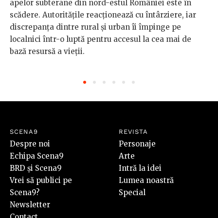
apelor subterane din nord-estul României este în
scădere. Autoritățile reacționează cu întârziere, iar
discrepanța dintre rural și urban îi împinge pe
localnici într-o luptă pentru accesul la cea mai de
bază resursă a vieții.
SCENA9
REVISTA
Despre noi
Personaje
Echipa Scena9
Arte
BRD și Scena9
Intră la idei
Vrei să publici pe
Lumea noastră
Scena9?
Special
Newsletter
Contact