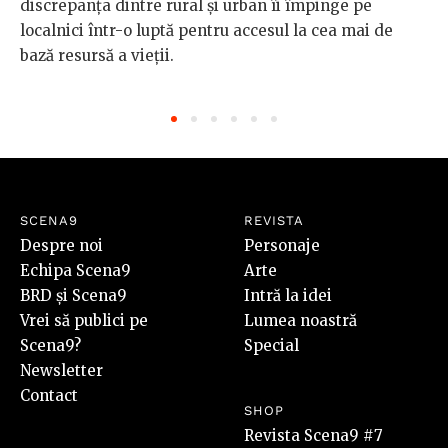
discrepanța dintre rural și urban îi împinge pe
localnici într-o luptă pentru accesul la cea mai de
bază resursă a vieții.
SCENA9
REVISTA
Despre noi
Personaje
Echipa Scena9
Arte
BRD și Scena9
Intră la idei
Vrei să publici pe
Lumea noastră
Scena9?
Special
Newsletter
Contact
SHOP
Revista Scena9 #7