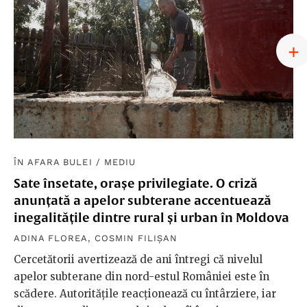
ÎN AFARA BULEI
/
MEDIU
Sate însetate, orașe privilegiate. O criză
anunțată a apelor subterane accentuează
inegalitățile dintre rural și urban în Moldova
ADINA FLOREA
,
COSMIN FILIȘAN
Cercetătorii avertizează de ani întregi că nivelul
apelor subterane din nord-estul României este în
scădere. Autoritățile reacționează cu întârziere, iar