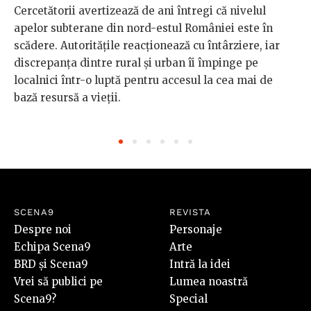
Cercetătorii avertizează de ani întregi că nivelul
apelor subterane din nord-estul României este în
scădere. Autoritățile reacționează cu întârziere, iar
discrepanța dintre rural și urban îi împinge pe
localnici într-o luptă pentru accesul la cea mai de
bază resursă a vieții.
SCENA9
REVISTA
Despre noi
Personaje
Echipa Scena9
Arte
BRD și Scena9
Intră la idei
Vrei să publici pe
Lumea noastră
Scena9?
Special