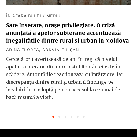
ÎN AFARA BULEI
/
MEDIU
Sate însetate, orașe privilegiate. O criză
anunțată a apelor subterane accentuează
inegalitățile dintre rural și urban în Moldova
ADINA FLOREA
,
COSMIN FILIȘAN
Cercetătorii avertizează de ani întregi că nivelul
apelor subterane din nord-estul României este în
scădere. Autoritățile reacționează cu întârziere, iar
discrepanța dintre rural și urban îi împinge pe
localnici într-o luptă pentru accesul la cea mai de
bază resursă a vieții.