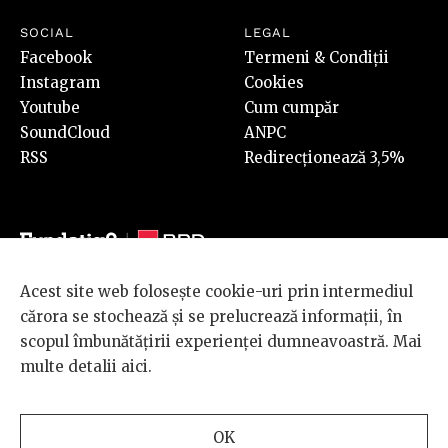
SOCIAL
LEGAL
Facebook
Termeni & Condiții
Instagram
Cookies
Youtube
Cum cumpăr
SoundCloud
ANPC
RSS
Redirecționează 3,5%
Acest site web folosește cookie-uri prin intermediul
© 2026 BRD Groupe Société Générale, toate drepturile rezervate.
cărora se stochează și se prelucrează informații, în
Scena 9 este un proiect sustinut de
BRD GROUPE SOCIÉTÉ
scopul îmbunătățirii experienței dumneavoastră. Mai
GÉNÉRALE
.
multe detalii
aici
.
Design and development
OK
by
INTERKORP