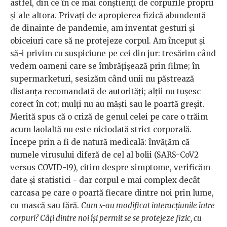
astfel, din ce în ce mai conștienți de corpurile proprii
și ale altora. Privați de apropierea fizică abundentă
de dinainte de pandemie, am inventat gesturi și
obiceiuri care să ne protejeze corpul. Am început și
să-i privim cu suspiciune pe cei din jur: tresărim când
vedem oameni care se îmbrățișează prin filme; în
supermarketuri, sesizăm când unii nu păstrează
distanța recomandată de autorități; alții nu tușesc
corect în cot; mulți nu au măști sau le poartă greșit.
Merită spus că o criză de genul celei pe care o trăim
acum laolaltă nu este niciodată strict corporală.
Începe prin a fi de natură medicală: învățăm că
numele virusului diferă de cel al bolii (SARS-CoV2
versus COVID-19), citim despre simptome, verificăm
date și statistici - dar corpul e mai complex decât
carcasa pe care o poartă fiecare dintre noi prin lume,
cu mască sau fără.
Cum s-au modificat interacțiunile între
corpuri? Câți dintre noi își permit se se protejeze fizic, cu