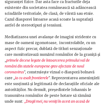
siguranței fizice. Dar asta face ca fracturile deja
existente din societatea românească să adâncească
scindările teritoriale, de clasă, de vârstă sau etnie.
Cazul diasporei întoarse acasă scoate la suprafață
astfel de stereotipuri și tensiuni.
Mediatizarea unei avalanșe de imagini stridente cu
mase de oameni zgomotoase, incontrolabile, cu un
aspect fizic precar, dublată de titluri senzaționale
care monitorizează numărul românilor de la graniță și
„
primele decese legate de întoarcerea primului val de
români din statele europene grav afectate de noul
coronavirus
”, construiește vizual o diasporă bolnavă
care „
ia cu asalt frontierele
”. Reprezentarea amenințării
este susținută și legitimată de declarațiile oficiale ale
autorităților. Nu demult, președintele Iohannis le
transmitea românilor de peste hotare să rămână
unde sunt:
„
Dragii mei, nu veniți în acest an acasă de