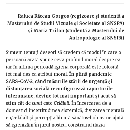
Raluca Răcean Gorgos (regizoare și studentă a
Masterului de Studii Vizuale și Societate al SNSPA)
și Maria Trifon (studentă a Masterului de
Antropologie al SNSPA)
Suntem tentați deseori să credem că modul în care o
persoană arată spune ceva profund moral despre ea,
iar în ultima perioadă igiena corporală este folosită
tot mai des ca atribut moral.
În plină pandemie
SARS-CoV-2, când măsurile stării de urgență și
distanțarea socială reconfigurează raporturile
interumane, devine tot mai important și acut să
știm cât de
curat
este
Celălalt
.
În încercarea de a
domestici incertitudinea sistemică, divizarea mentală
eu/celălalt și percepția binară sănătos-bolnav ne ajută
să igienizăm în jurul nostru, construind iluzia