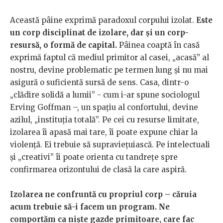
Această pâine exprimă paradoxul corpului izolat.
Este
un corp disciplinat de izolare, dar și un corp-
resursă, o formă de capital.
Pâinea coaptă în casă
exprimă faptul că mediul primitor al casei, „acasă” al
nostru, devine problematic pe termen lung și nu mai
asigură o suficientă sursă de sens. Casa, dintr-o
„clădire solidă a lumii” - cum i-ar spune sociologul
Erving Goffman –, un spațiu al confortului, devine
azilul, „instituția totală”. Pe cei cu resurse limitate,
izolarea îi apasă mai tare, îi poate expune chiar la
violență. Ei trebuie să supraviețuiască. Pe intelectuali
și „creativi” îi poate orienta cu tandrețe spre
confirmarea orizontului de clasă la care aspiră.
Izolarea ne confruntă cu propriul corp – căruia
acum trebuie să-i facem un program. Ne
comportăm ca niște gazde primitoare, care fac