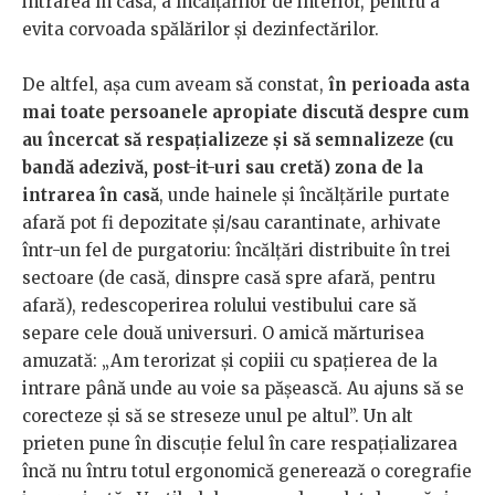
intrarea în casă, a încălțărilor de interior, pentru a
evita corvoada spălărilor și dezinfectărilor.
De altfel, așa cum aveam să constat,
în perioada asta
mai toate persoanele apropiate discută despre cum
au încercat să respațializeze și să semnalizeze (cu
bandă adezivă, post-it-uri sau cretă) zona de la
intrarea în casă
, unde hainele și încălțările purtate
afară pot fi depozitate și/sau carantinate, arhivate
într-un fel de purgatoriu: încălțări distribuite în trei
sectoare (de casă, dinspre casă spre afară, pentru
afară), redescoperirea rolului vestibului care să
separe cele două universuri. O amică mărturisea
amuzată: „Am terorizat și copiii cu spațierea de la
intrare până unde au voie sa pășească. Au ajuns să se
corecteze și să se streseze unul pe altul”. Un alt
prieten pune în discuție felul în care respațializarea
încă nu întru totul ergonomică generează o coregrafie