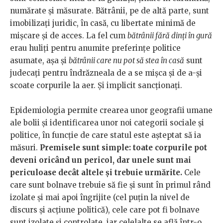
numărate și măsurate. Bătrânii, pe de altă parte, sunt
imobilizați juridic, în casă, cu libertate minimă de
mișcare și de acces. La fel cum
bătrânii fără dinți în gură
erau huliți pentru anumite preferințe politice
asumate, așa și
bătrânii care nu pot să stea în casă
sunt
judecați pentru îndrăzneala de a se mișca și de a-și
scoate corpurile la aer. Și implicit sancționați.
Epidemiologia permite crearea unor geografii umane
ale bolii și identificarea unor noi categorii sociale și
politice, în funcție de care statul este așteptat să ia
măsuri.
Premisele sunt simple: toate corpurile pot
deveni oricând un pericol, dar unele sunt mai
periculoase decât altele și trebuie urmărite.
Cele
care sunt bolnave trebuie să fie și sunt în primul rând
izolate și mai apoi îngrijite (cel puțin la nivel de
discurs și acțiune politică), cele care pot fi bolnave
sunt izolate și controlate, iar celelalte se află într-o