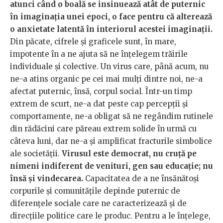
atunci când o boală se insinuează atât de puternic
în imaginația unei epoci, o face pentru că alterează
o anxietate latentă în interiorul acestei imaginații.
Din păcate, cifrele și graficele sunt, în mare,
impotente în a ne ajuta să ne înțelegem trăirile
individuale și colective. Un virus care, până acum, nu
ne-a atins organic pe cei mai mulți dintre noi, ne-a
afectat puternic, însă, corpul social. Într-un timp
extrem de scurt, ne-a dat peste cap percepții și
comportamente, ne-a obligat să ne regândim rutinele
din rădăcini care păreau extrem solide în urmă cu
câteva luni, dar ne-a și amplificat fracturile simbolice
ale societății.
Virusul este democrat, nu cruță pe
nimeni indiferent de venituri, gen sau educație; nu
însă și vindecarea.
Capacitatea de a ne însănătoși
corpurile și comunitățile depinde puternic de
diferențele sociale care ne caracterizează și de
direcțiile politice care le produc. Pentru a le înțelege,