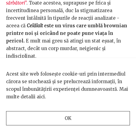
sărbători
”
. Toate acestea, suprapuse pe frica și
incertitudinea personală, duc la stigmatizarea
frecvent întâlnită în tipurile de reacții analizate -
aceea că
Celălalt
este un virus care umblă brownian
printre noi și oricând ne poate pune viața în
pericol.
E mult mai greu să atingi un stat eșuat, în
abstract, decât un corp murdar, neigienic și
indisciplinat.
Deși pe 10 august 2018 diaspora revenită în țară la
Acest site web folosește cookie-uri prin intermediul
protest
reprezenta elita salvatoare
, curată, imună la
cărora se stochează și se prelucrează informații, în
corupție, acum ne confruntăm cu portretizarea unei
scopul îmbunătățirii experienței dumneavoastră. Mai
diaspore neîngrijite, neglijente, needucate și, deci,
multe detalii
aici
.
contaminate. Redusă la imaginea de „
lichele
”, „
viermi
”,
„
jeguri
” sau „
păduchi
”, această diasporă de
„
cerșetori/sclavi
” funcționează ca un grup omogen,
OK
focar de infecție ce ne amenință intenționat
sănătatea fizică și socială prin repatriere. Stipulând