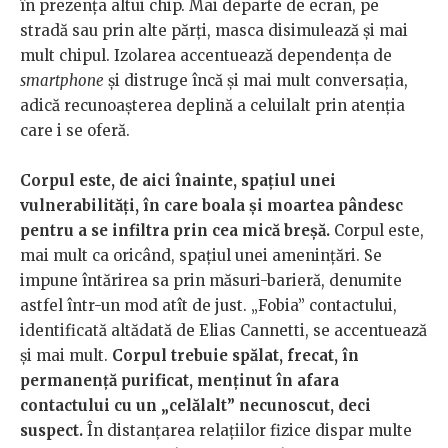
în prezența altui chip. Mai departe de ecran, pe
stradă sau prin alte părți, masca disimulează și mai
mult chipul. Izolarea accentuează dependența de
smartphone
și distruge încă și mai mult conversația,
adică recunoașterea deplină a celuilalt prin atenția
care i se oferă.
Corpul este, de aici înainte, spațiul unei
vulnerabilități, în care boala și moartea pândesc
pentru a se infiltra prin cea mică breșă.
Corpul este,
mai mult ca oricând, spațiul unei amenințări. Se
impune întărirea sa prin măsuri-barieră, denumite
astfel într-un mod atît de just. „Fobia” contactului,
identificată altădată de Elias Cannetti, se accentuează
și mai mult.
Corpul trebuie spălat, frecat, în
permanență purificat, menținut în afara
contactului cu un „celălalt” necunoscut, deci
suspect.
În distanțarea relațiilor fizice dispar multe