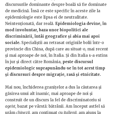
discursurile dominante despre boală să fie dominate
de medicină. Însă ce este specific în aceste zile la
epidemiologie este lipsa ei de neutralitate.
Neintenționată, dar reală.
Epidemiologia devine, în
mod involuntar, baza unor biopolitici ale
discriminării, întâi geografice și abia mai apoi
sociale.
Specialiștii au retrasat originile bolii într-o
provincie din China, după care au situat-o, mai recent
și mai aproape de noi, în Italia. Și din Italia s-a extins
în jur și direct către România,
peste discursul
epidemiologic suprapunându-se în tot acest timp
și discursuri despre migrație, rasă și etnicitate.
Mai nou, închiderea granițelor a dus la căutarea și
găsirea unui alt inamic, mai aproape de noi și
construit de un discurs la fel de discriminatoriu si
ageist
, bazat pe vârstă: bătrânii. Am început astfel să
urâm
chinezii
, am continuat cu
italienii
, am ajuns la