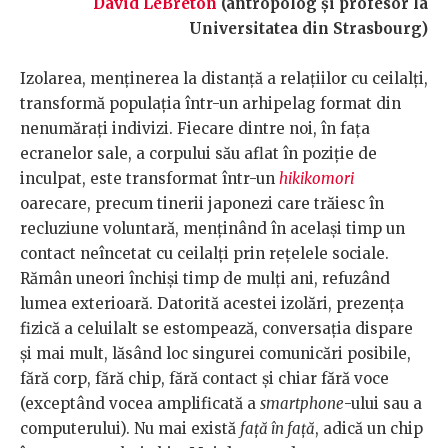
David LeBreton
(antropolog și profesor la
Universitatea din Strasbourg)
Izolarea, menținerea la distanță a relațiilor cu ceilalți,
transformă populația într-un arhipelag format din
nenumărați indivizi. Fiecare dintre noi, în fața
ecranelor sale, a corpului său aflat în poziție de
inculpat, este transformat într-un
hikikomori
oarecare, precum tinerii japonezi care trăiesc în
recluziune voluntară, menținând în același timp un
contact neîncetat cu ceilalți prin rețelele sociale.
Rămân uneori închiși timp de mulți ani, refuzând
lumea exterioară. Datorită acestei izolări, prezența
fizică a celuilalt se estompează, conversația dispare
și mai mult, lăsând loc singurei comunicări posibile,
fără corp, fără chip, fără contact și chiar fără voce
(exceptând vocea amplificată a
smartphone
-ului sau a
computerului). Nu mai există
față în față
, adică un chip