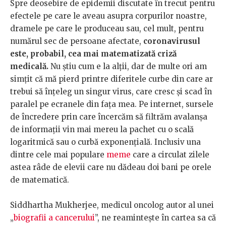
Spre deosebire de epidemii discutate în trecut pentru
efectele pe care le aveau asupra corpurilor noastre,
dramele pe care le produceau sau, cel mult, pentru
numărul sec de persoane afectate,
coronavirusul
este, probabil, cea mai matematizată criză
medicală.
Nu știu cum e la alții, dar de multe ori am
simțit că mă pierd printre diferitele curbe din care ar
trebui să înțeleg un singur virus, care cresc și scad în
paralel pe ecranele din fața mea. Pe internet, sursele
de încredere prin care încercăm să filtrăm avalanșa
de informații vin mai mereu la pachet cu o scală
logaritmică sau o curbă exponențială. Inclusiv una
dintre cele mai populare
meme
care a circulat zilele
astea râde de elevii care nu dădeau doi bani pe orele
de matematică.
Siddhartha Mukherjee, medicul oncolog autor al unei
„
biografii a cancerului
”, ne reamintește în cartea sa că