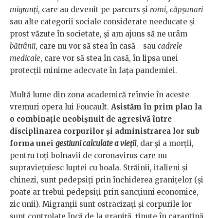
migranți
, care au devenit pe parcurs și
romi
,
căpșunari
sau alte categorii sociale considerate needucate și
prost văzute în societate, și am ajuns să ne urâm
bătrânii
, care nu vor să stea în casă - sau
cadrele
medicale
, care vor să stea în casă, în lipsa unei
protecții minime adecvate în fața pandemiei.
Multă lume din zona academică reînvie în aceste
vremuri opera lui Foucault.
Asistăm în prim plan la
o combinație neobișnuit de agresivă între
disciplinarea corpurilor și administrarea lor sub
forma unei
gestiuni calculate a vieții
, dar și a morții,
pentru toți bolnavii de coronavirus care nu
supraviețuiesc luptei cu boala. Străinii, italieni și
chinezi, sunt pedepsiți prin închiderea granițelor (și
poate ar trebui pedepsiți prin sancțiuni economice,
zic unii). Migranții sunt ostracizați și corpurile lor
sunt controlate încă de la graniță, ținute în carantină,