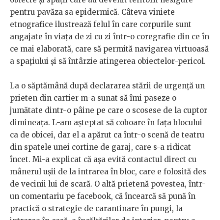
pentru pavăza sa epidermică. Câteva viniete
etnografice ilustrează felul în care corpurile sunt
angajate în viața de zi cu zi într-o coregrafie din ce în
ce mai elaborată, care să permită navigarea virtuoasă
a spațiului și să întârzie atingerea obiectelor-pericol.
La o săptămână după declararea stării de urgență un
prieten din cartier m-a sunat să îmi paseze o
jumătate dintr-o pâine pe care o scosese de la cuptor
dimineața. L-am așteptat să coboare în fața blocului
ca de obicei, dar el a apărut ca într-o scenă de teatru
din spatele unei cortine de garaj, care s-a ridicat
încet. Mi-a explicat că așa evită contactul direct cu
mânerul ușii de la intrarea în bloc, care e folosită des
de vecinii lui de scară. O altă prietenă povestea, într-
un comentariu pe facebook, că încearcă să pună în
practică o strategie de carantinare în pungi, la