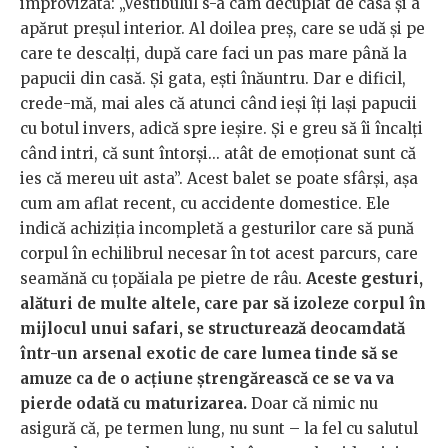
improvizată: „Vestibulul s-a cam decuplat de casă și a
apărut preșul interior. Al doilea preș, care se udă și pe
care te descalți, după care faci un pas mare până la
papucii din casă. Și gata, ești înăuntru. Dar e dificil,
crede-mă, mai ales că atunci când ieși îți lași papucii
cu botul invers, adică spre ieșire. Și e greu să îi încalți
când intri, că sunt întorși... atât de emoționat sunt că
ies că mereu uit asta”. Acest balet se poate sfârși, așa
cum am aflat recent, cu accidente domestice. Ele
indică achiziția incompletă a gesturilor care să pună
corpul în echilibrul necesar în tot acest parcurs, care
seamănă cu țopăiala pe pietre de râu.
Aceste gesturi,
alături de multe altele, care par să izoleze corpul în
mijlocul unui safari, se structurează deocamdată
într-un arsenal exotic de care lumea tinde să se
amuze ca de o acțiune ștrengărească ce se va va
pierde odată cu maturizarea.
Doar că nimic nu
asigură că, pe termen lung, nu sunt – la fel cu salutul