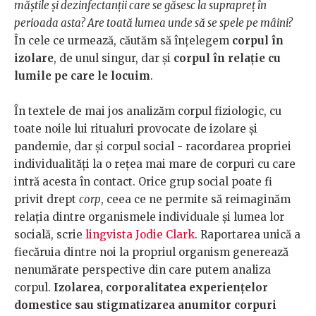
măștile și dezinfectanții care se găsesc la suprapreț în
perioada asta? Are toată lumea unde să se spele pe mâini?
În cele ce urmează, căutăm să înțelegem
corpul în
izolare
, de unul singur, dar și
corpul în relație cu
lumile pe care le locuim
.
În textele de mai jos analizăm corpul fiziologic, cu
toate noile lui ritualuri provocate de izolare și
pandemie, dar și corpul social - racordarea propriei
individualități la o rețea mai mare de corpuri cu care
intră acesta în contact. Orice grup social poate fi
privit drept
corp
, ceea ce ne permite să reimaginăm
relația dintre organismele individuale și lumea lor
socială, scrie
lingvista Jodie Clark
. Raportarea unică a
fiecăruia dintre noi la propriul organism generează
nenumărate perspective din care putem analiza
corpul.
Izolarea, corporalitatea experiențelor
domestice sau stigmatizarea anumitor corpuri