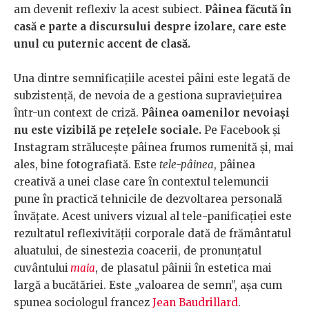
am devenit reflexiv la acest subiect.
Pâinea făcută în
casă e parte a discursului despre izolare, care este
unul cu puternic accent de clasă.
Una dintre semnificațiile acestei pâini este legată de
subzistență, de nevoia de a gestiona supraviețuirea
într-un context de criză.
Pâinea oamenilor nevoiași
nu este vizibilă pe rețelele sociale.
Pe Facebook și
Instagram strălucește pâinea frumos rumenită și, mai
ales, bine fotografiată. Este
tele-pâinea
, pâinea
creativă a unei clase care în contextul telemuncii
pune în practică tehnicile de dezvoltarea personală
învățate. Acest univers vizual al tele-panificației este
rezultatul reflexivității corporale dată de frământatul
aluatului, de sinestezia coacerii, de pronunțatul
cuvântului
maia
, de plasatul pâinii în estetica mai
largă a bucătăriei. Este „valoarea de semn”, așa cum
spunea sociologul francez
Jean Baudrillard
.