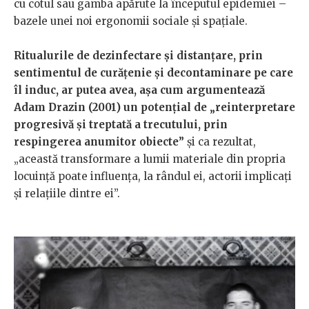
cu cotul sau gamba apărute la începutul epidemiei –
bazele unei noi ergonomii sociale și spațiale.
Ritualurile de dezinfectare și distanțare, prin
sentimentul de curăţenie și decontaminare pe care
îl induc, ar putea avea, așa cum argumentează
Adam Drazin (2001) un potențial de „reinterpretare
progresivă şi treptată a trecutului, prin
respingerea anumitor obiecte”
şi ca rezultat,
„această transformare a lumii materiale din propria
locuinţă poate influenţa, la rândul ei, actorii implicaţi
şi relaţiile dintre ei”.