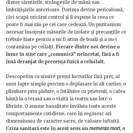
dintre sărutările, strângerile de mână sau
îmbrățișările anterioare. Dorința devine periculoasă,
căci scapă oricărui control și îi expune la ceea ce
poate fi mai rău pe cei care cedează. Un puritanism
necesar însoțește măsurile de izolare și precauțiile ce
trebuie luate pentru a nu fi atins de boală și a nu-i
contamina pe ceilalți.
Fiecare dintre noi devine o
lume în sine care „comunică” neîncetat, fără a fi
însă deranjat de prezența fizică a celuilalt.
Descoperim cu uimire prețul lucrurilor fără preț, al
unor fapte simple precum o deplasare în alt cartier, o
plimbare prin pădure, o întâlnire cu prietenii, o cafea
băută la o terasă sau o vizită la teatru sau într-o
librărie. O anume banalitate învăluia toate aceste
comportamente cotidiene, care își regăsesc azi
dimensiunea de caracter sacru, de valoare infinită.
Criza sanitară este în acest sens un
memento mori
, o