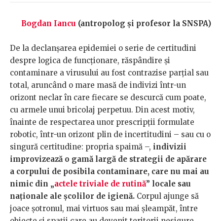
Bogdan Iancu
(antropolog și profesor la SNSPA)
De la declanșarea epidemiei o serie de certitudini
despre logica de funcționare, răspândire și
contaminare a virusului au fost contrazise parțial sau
total, aruncând o mare masă de indivizi într-un
orizont neclar în care fiecare se descurcă cum poate,
cu armele unui bricolaj perpetuu. Din acest motiv,
înainte de respectarea unor prescripții formulate
robotic, într-un orizont plin de incertitudini – sau cu o
singură certitudine: propria spaimă –,
indivizii
improvizează o gamă largă de strategii de apărare
a corpului de posibila contaminare, care nu mai au
nimic din „
actele triviale de rutină
” locale sau
naționale ale școlilor de igienă.
Corpul ajunge să
joace șotronul, mai virtuos sau mai șleampăt, între
obiecte și spații care au devenit teritorii nesigure