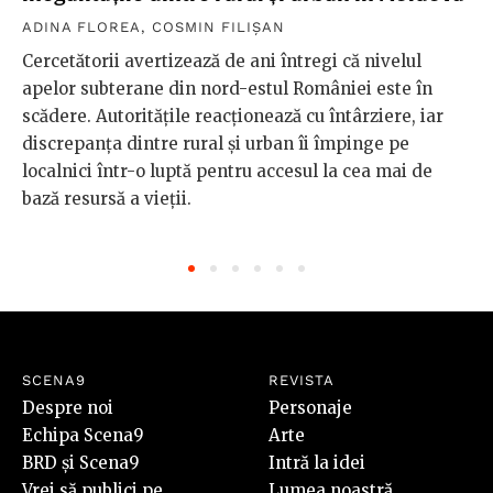
ADINA FLOREA
,
COSMIN FILIȘAN
Cercetătorii avertizează de ani întregi că nivelul
apelor subterane din nord-estul României este în
scădere. Autoritățile reacționează cu întârziere, iar
discrepanța dintre rural și urban îi împinge pe
localnici într-o luptă pentru accesul la cea mai de
bază resursă a vieții.
SCENA9
REVISTA
Despre noi
Personaje
Echipa Scena9
Arte
BRD și Scena9
Intră la idei
Vrei să publici pe
Lumea noastră