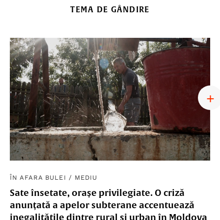
TEMA DE GÂNDIRE
ÎN AFARA BULEI
/
MEDIU
Sate însetate, orașe privilegiate. O criză
anunțată a apelor subterane accentuează
inegalitățile dintre rural și urban în Moldova