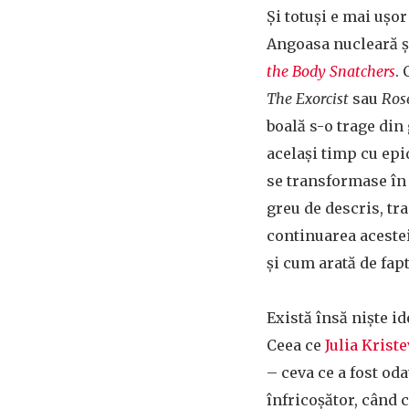
Și totuși e mai ușor
Angoasa nucleară și
the Body Snatchers
.
The Exorcist
sau
Ros
boală s-o trage din
același timp cu ep
se transformase în 
greu de descris, t
continuarea acestei
și cum arată de fapt
Există însă niște i
Ceea ce
Julia Krist
– ceva ce a fost od
înfricoșător, când c