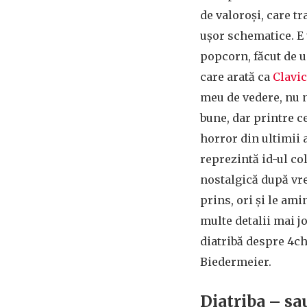
de valoroși, care tr
ușor schematice. E 
popcorn, făcut de 
care arată ca
Clavic
meu de vedere, nu 
bune, dar printre c
horror din ultimii 
reprezintă id-ul co
nostalgică după vre
prins, ori și le ami
multe detalii mai j
diatribă despre 4ch
Biedermeier.
Diatriba – sa