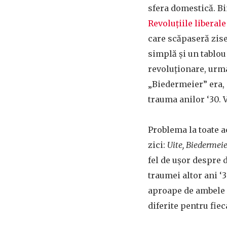
sfera domestică. Bin
Revoluțiile liberale
care scăpaseră zise
simplă și un tablou
revoluționare, urma
„Biedermeier” era, 
trauma anilor ‘30.
Problema la toate ac
zici:
Uite, Biedermeie
fel de ușor despre 
traumei altor ani ‘
aproape de ambele ș
diferite pentru fiec