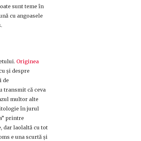
Toate sunt teme în
bună cu angoasele
s
.
etului.
Originea
cu și despre
i de
lu transmit că ceva
cazul multor alte
itologie în jurul
a” printre
, dar laolaltă cu tot
ooms e una scurtă și