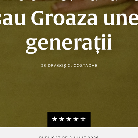
sau Groaza une
generații
DE
DRAGOȘ C. COSTACHE
★★★★★
☆☆☆☆☆
PUBLICAT PE 3 IUNIE 2026