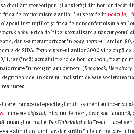
 să distilăm stereotipuri și anxietăți din horror decât di
 frica de conformism a anilor ’50 se vede în
Godzilla
,
Th
 Colapsul instituțiilor și frica de nonconformism a anilor
emary’s Baby
. Frica de hipersexualizare a născut genul s
 gotic, dar s-a metamorfozat în
body horror
-ul anilor ’80
idemia de SIDA.
Torture porn
-ul anilor 2000 vine după ce „
9/11, iar (încă) actualul trend de horror
social
,
fixat pe m
ransformate în monștri sau demoni (
Babadook
,
Hereditary
 degringolade, în care nu mai știm ce este societatea no
 realitatea.
dei care transcend epocile și mulți oameni au încercat să
eva
numește
abjectul,
frica nu de mort, drac sau fantomă, 
ată uman și nu mai e.
Das Unheimliche
la Freud – acel sen
eva e simultan familiar, dar străin în feluri pe care min