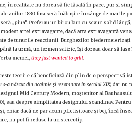
e, în realitate nu dorea să fie lăsată în pace, pur și sim
ale anilor 1830 fuseseră înăbușite în sânge de marile put
seră „piua”. Preferau un birou bun cu scaun solid lângă,
 modest artei extravagante, dacă arta extravagantă vene
te de tunurile reacțiunii. Burghezilor biedermeierizați 
până la urmă, un termen satiric, își doreau doar să lase
 Vorba memei,
they just wanted to grill
.
este teorii e că beneficiază din plin de o perspectivă is
r s-a născut din acalmie și resemnare în secolul XIX
; dar nu p
designul Mid Century Modern, moștenitor al Bauhausului 
30), sau despre simplitatea designului scandinav. Pentr
i, chiar dacă ne par acum plictisitoare și bej, încă îns
are, nu pot fi reduse la un stereotip.