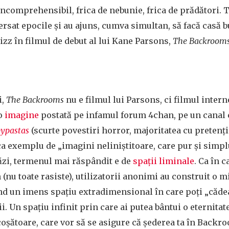
incomprehensibil, frica de nebunie, frica de prădători. 
ersat epocile și au ajuns, cumva simultan, să facă casă 
rizz în filmul de debut al lui Kane Parsons,
The Backroom
i,
The Backrooms
nu e filmul lui Parsons, ci filmul intern
-o
imagine
postată pe infamul forum 4chan, pe un canal 
pypastas
(scurte povestiri horror, majoritatea cu pretenți
ca exemplu de „imagini neliniștitoare, care pur și simp
tăzi, termenul mai răspândit e de
spații liminale
. Ca în 
(nu toate rasiste), utilizatorii anonimi au construit o m
nd un imens spațiu extradimensional în care poți „căde
ii. Un spațiu infinit prin care ai putea bântui o eternitate
icoșătoare, care vor să se asigure că șederea ta în Backr