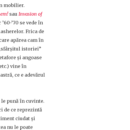
n mobilier.
em!
sau
Invasion of
 ’60-’70 se vede în
lasherelor. Frica de
, care apărea cam în
sfârșitul istoriei”
etafore și angoase
etc.) vine în
astră, ce e adevărul
 le pună în cuvinte.
ci de ce reprezintă
timent ciudat și
tea nu le poate