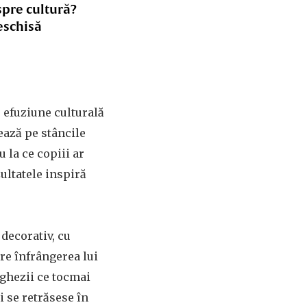
spre cultură?
eschisă
e efuziune culturală
uează pe stâncile
 la ce copiii ar
zultatele inspiră
decorativ, cu
re înfrângerea lui
urghezii ce tocmai
i se retrăsese în