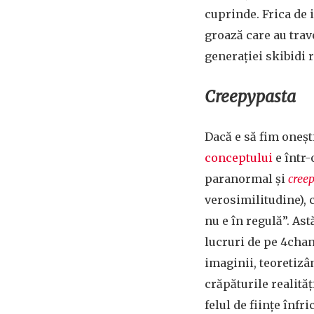
cuprinde. Frica de 
groază care au trav
generației skibidi 
Creepypasta
Dacă e să fim oneșt
conceptului
e într
paranormal și
cree
verosimilitudine), 
nu e în regulă”. As
lucruri de pe 4chan 
imaginii, teoretizâ
crăpăturile realităț
felul de ființe înfr