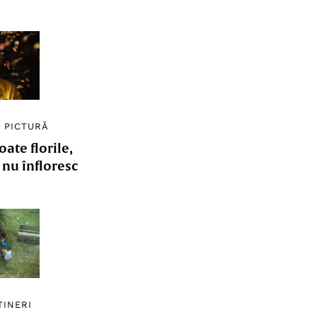
/
PICTURĂ
ate florile,
e nu înfloresc
TINERI