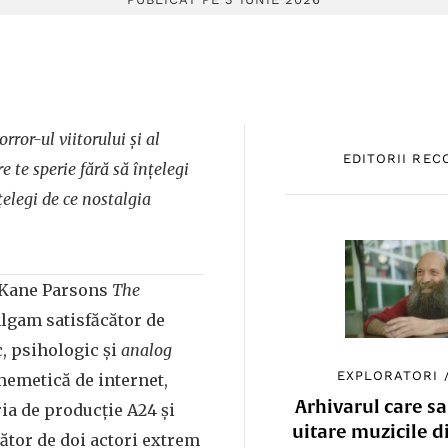
rror-ul viitorului și al
EDITORII RE
e te sperie fără să înțelegi
țelegi de ce nostalgia
i Kane Parsons
The
lgam satisfăcător de
, psihologic și
analog
EXPLORATORI
 memetică de internet,
Arhivarul care sa
ria de producție A24 și
uitare muzicile d
cător de doi actori extrem