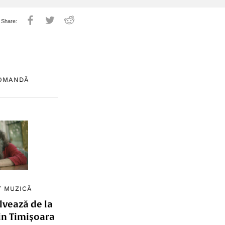
COMANDĂ
/
MUZICĂ
lvează de la
in Timișoara