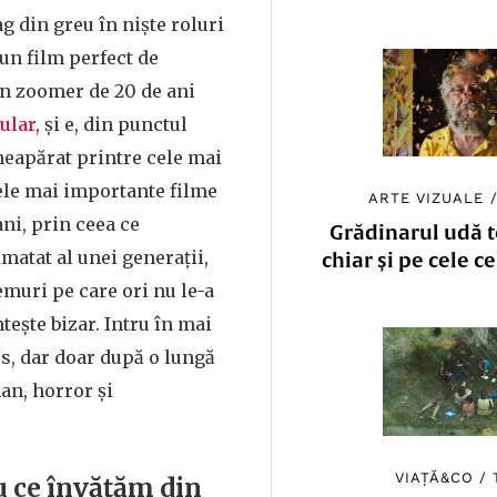
ag din greu în niște roluri
un film perfect de
un zoomer de 20 de ani
ular
, și e, din punctul
neapărat printre cele mai
ele mai importante filme
ARTE VIZUALE
ani, prin ceea ce
Grădinarul udă to
lmatat al unei generații,
chiar și pe cele c
muri pe care ori nu le-a
ntește bizar. Intru în mai
os, dar doar după o lungă
an, horror și
VIAȚĂ&CO
/
u ce învățăm din