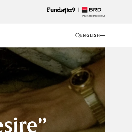
EN
șire”