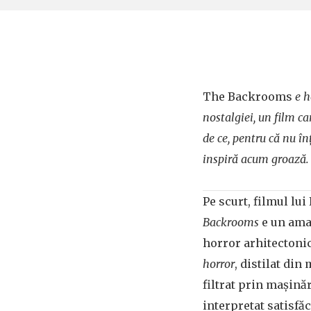
The Backrooms
e ho
nostalgiei, un film car
de ce, pentru că nu în
inspiră acum groază.
Pe scurt, filmul lu
Backrooms
e un ama
horror arhitectonic
horror
, distilat din
filtrat prin mașină
interpretat satisfă