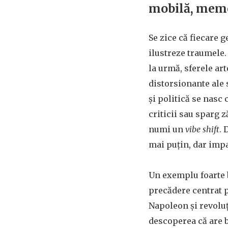
mobilă, meme
Se zice că fiecare 
ilustreze traumele.
la urmă, sferele art
distorsionante ale 
și politică se nasc 
criticii sau sparg 
numi un
vibe shift
. 
mai puțin, dar impac
Un exemplu foarte 
precădere centrat p
Napoleon și revoluți
descoperea că are ba