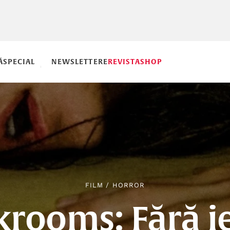
Ă
SPECIAL
NEWSLETTERE
REVISTA
SHOP
FILM
/
HORROR
krooms: Fără ie