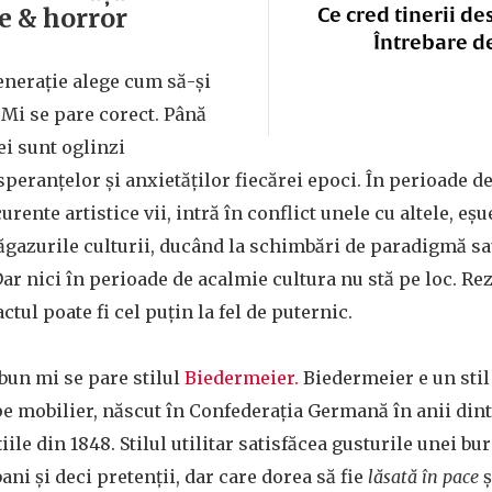
 & horror
Ce cred tinerii de
Întrebare d
generație alege cum să-și
 Mi se pare corect. Până
ei sunt oglinzi
speranțelor și anxietăților fiecărei epoci. În perioade d
curente artistice vii, intră în conflict unele cu altele, eș
zăgazurile culturii, ducând la schimbări de paradigmă sau
Dar nici în perioade de acalmie cultura nu stă pe loc. Re
tul poate fi cel puțin la fel de puternic.
bun mi se pare stilul
Biedermeier.
Biedermeier e un stil 
e mobilier, născut în Confederația Germană în anii dint
ile din 1848. Stilul utilitar satisfăcea gusturile unei b
ni și deci pretenții, dar care dorea să fie
lăsată în pace
ș