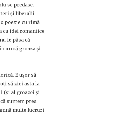
plu se predase.
eri și liberalii
 o poezie cu rimă
a cu idei romantice,
nu le păsa că
 în urmă groaza și
torică. E ușor să
oți să zici asta la
(și al groazei și
u că suntem prea
eamnă multe lucruri