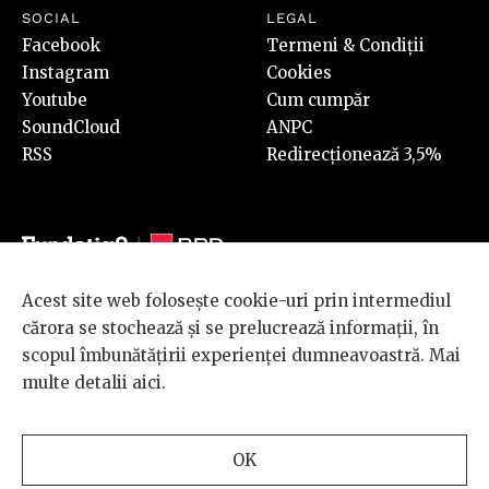
SOCIAL
LEGAL
Facebook
Termeni & Condiții
Instagram
Cookies
Youtube
Cum cumpăr
SoundCloud
ANPC
RSS
Redirecționează 3,5%
Acest site web folosește cookie-uri prin intermediul
© 2026 BRD Groupe Société Générale, toate drepturile rezervate.
cărora se stochează și se prelucrează informații, în
Scena 9 este un proiect sustinut de
BRD GROUPE SOCIÉTÉ
scopul îmbunătățirii experienței dumneavoastră. Mai
GÉNÉRALE
.
multe detalii
aici
.
Design and development
OK
by
INTERKORP