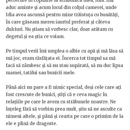
petrecute în copilărie la străbunica mea, Idia. Îmi
aduc aminte și acum locul din colțul camerei, unde
Idia avea ascunsă pentru mine trăistuța cu bunătăți,
în care găseam mereu iaurtul preferat și câteva
dulciuri. Nu știam să vorbesc clar, doar arătam cu
degetul și ea știa ce voiam.
Pe timpul verii îmi umplea o albie cu apă și mă lăsa să
mă joc, eram răsfățata ei. Încerca tot timpul sa mă
facă să zâmbesc și să nu stau supărată, să nu duc lipsa
mamei, tatălui sau bunicii mele.
Până aici nu pare a fi nimic special, deși cele care ați
fost crescute de bunici, știți că e ceva magic în
relațiile pe care le avem cu străbunele noastre. Ne
înțeleg fără să vorbim prea mult, știu să ne asculte ca
nimeni altele, și până și cearta pe care o primim de la
ele e plină de dragoste.