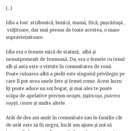
(…)
Idia a fost străbunică, bunică, mamă, fiică, pușcăriașă ,
vrăjitoare, dar mai presus de toate acestea, o mare
supraviețuitoare.
Idia era o femeie mică de statură, albă și
nemaipomenit de frumoasă. Da, era o femeie cu tenul
alb și asta este o virtute în comunitatea de romi.
Poate culoarea albă a pielii este singurul privilegiu pe
care îl pot avea unele fete și femei rome. Acest lucru
îți poate aduce un soț bogat, și mai ales te poate
scăpa de apelative precum
neagra
,
țigăncușa
,
puterea
nopții
,
cioara
și multe altele.
Atât de des am auzit în comunitate sau în familie cât
de urât este să fii negru, încât am ajuns și noi să