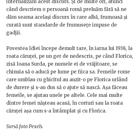
internalizăm acest discurs. Și de multe ori, atunci
când descriem o persoană romă preluăm fără să ne
dăm seama același discurs în care albă, frumoasă și
curată sunt standarde de frumusețe impuse de
gadjii.
Povestea Idiei începe demult tare, în iarna lui 1938, la
roata căruței, pe un ger de nedescris, pe când Florica,
zisă Ioana Surda, pe numele ei de vrăjitoare, se
chinuia să o aducă pe lume pe fiica sa. Femeile rome
care umblau cu ghicitul au auzit-o pe Florica urlând
de durere și s-au dus să o ajute să nască. Așa făceau
femeile, se ajutau unele pe altele. Cele mai multe
dintre femei nășteau acasă, în corturi sau la roata
căruței așa cum s-a întâmplat și cu Florica.
Sursă foto Pexels.